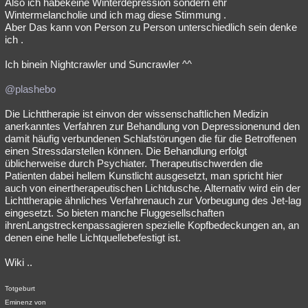
Also ich habekeine Winterdepression sondern ehr
Wintermelancholie und ich mag diese Stimmung .
Aber Das kann von Person zu Person unterschiedlich sein denke
ich .
Ich binein Nightcrawler und Suncrawler ^^
@plashebo
Die Lichttherapie ist einvon der wissenschaftlichen Medizin
anerkanntes Verfahren zur Behandlung von Depressionenund den
damit häufig verbundenen Schlafstörungen die für die Betroffenen
einen Stressdarstellen können. Die Behandlung erfolgt
üblicherweise durch Psychiater. Therapeutischwerden die
Patienten dabei hellem Kunstlicht ausgesetzt, man spricht hier
auch von einertherapeutischen Lichtdusche. Alternativ wird ein der
Lichttherapie ähnliches Verfahrenauch zur Vorbeugung des Jet-lag
eingesetzt. So bieten manche Fluggesellschaften
ihrenLangstreckenpassagieren spezielle Kopfbedeckungen an, an
denen eine helle Lichtquellebefestigt ist.
Wiki ..
Totgeburt
Eminenz von