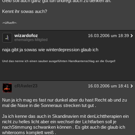
Gelb soll auch ganz gut tun undregt auch zu denken an.
Besucht
Teilgenommen
Alle
Neue
Geschlossen
Kennt ihr sowas auch?
Lesenswert
Schlüsselwörter
-=üRveR=-
wizardofoz
16.03.2006 um 18:39
ehemaliges Mitglied
naja gibt ja sowas wie winterdepression glaub ich
Und das nenne ich einen sauber ausgeführten Handkantenschlag an die Gurgel!
cRAwler23
16.03.2006 um 18:41
Nun ja ich mag es fast nur dunkel aber du hast Recht ab und zu
mal die Nase in die Sonneraus strecken tut gut .
Ja ich kenne das auch in Skandinavien mit denLichttherapien ein
nicht zu helles licht aber ein wechsel der Lichtfarben soll je
nachStimmung schwanken können . Es gibt auch die glaub ich
whiterooms komplett weiß .