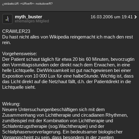
¿sträwkcüR -=üRveR=- noituloveR?
myth_buster
16.03.2006 um 19:41
ehemaliges Mitglied
CRAWLER23
Du hast nicht alles von Wikipedia reingemacht ich mach den rest
rein.
Vorgehensweise:
Der Patient schaut täglich für etwa 20 bis 60 Minuten, bevorzugtin
den Vormittagsstunden oder direkt nach dem Erwachen, in eine
helle Lichtquelle. DieWirksamkeit ist gut nachgewiesen bei einer
Exposition von 10 000 Lux für eine halbeStunde. Wichtig ist, dass
das Licht direkt auf die Netzhaut fällt, d.h. der Patientdirekt in die
Lichtquelle sieht.
Wirkung:
Neuere Untersuchungenbeschäftigen sich mit dem
Zusammenhang von Lichttherapie und circadianen Rhythmen,
zumBeispiel mit der Kombination von Lichttherapie und
Schlafentzugstherapie (sog.Wachtherapie) und der
Schlafphasenvorverlagerung. Ein bedeutsamer biologischer
Vorgangscheint zu sein, dass besonders in der zweiten