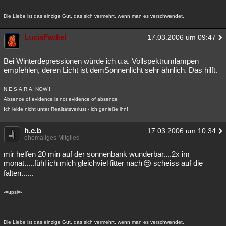
Die Liebe ist das einzige Gut, das sich vermehrt, wenn man es verschwendet.
LuciaFackel
17.03.2006 um 09:47
Bei Winterdepressionen würde ich u.a. Vollspektrumlampen
empfehlen, deren Licht ist demSonnenlicht sehr ähnlich. Das hilft.
N.E.S.A.R.A. NOW !
Absence of evidence is not evidence of absence
Ich leide nicht unter Realitätsverlust - ich genieße ihn!
h.c.b
17.03.2006 um 10:34
ehemaliges Mitglied
mir helfen 20 min auf der sonnenbank wunderbar....2x im
monat.....fühl ich mich gleichviel fitter nach
scheiss auf die
falten......
-=upsi=-
Die Liebe ist das einzige Gut, das sich vermehrt, wenn man es verschwendet.