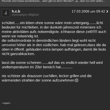
Freunde sind etwas wunderbares....aber gibt es denn Wunder?...ja...aber nur sehr selten...
h.c.b
17.03.2006 um 09:42
ehemaliges Mitglied
schüttel......ein leben ohne sonne wäre mein untergang........licht
bedeutet für michleben. in der dunkeln jahreszeit minimiere ich
meine aktivitäten aufs notwendigste. ichhasse diese zeit!!!!!! auch
wenn sie notwendig ist.
die selbstmordrate in dennördlichen ländern liegt wohl nicht
umsonst höher als in den südlichen. hab mal gelesen,dass die da
oben in öffentl. gebäuden extra lampen aufhängen, damit die leuts
nicht ganzabkacken.
lasst die sonne scheinen ......auf das es endlich wieder hell wird
undtemperaturen im 20er bereich hat............
nix schöner als draussen zuchillen, lecker grillen und die
wärmenden strahlen der sonne aufzunehmen
-=upsi=-