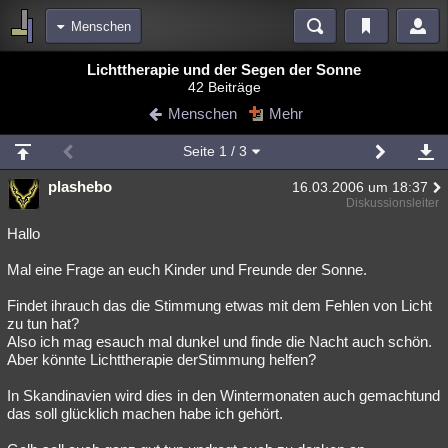
Menschen
Bereiche
Lichttherapie und der Segen der Sonne
42 Beiträge
Echtzeit
Diskussionen
Blogs
Videos
Statistiken
Menschen
Mehr
Chat
Wiki
Neuigkeiten
Seite
1
/ 3
meine Rubriken
plashebo
16.03.2006 um 18:37
Menschen
Wissenschaft
Politik
Mystery
Kriminalfälle
Diskussionsleiter
Spiritualität
Verschwörungen
Technologie
Ufologie
Hallo
Mal eine Frage an euch Kinder und Freunde der Sonne.
Natur
Umfragen
Unterhaltung
weitere Rubriken
Findet ihrauch das die Stimmung etwas mit dem Fehlen von Licht
zu tun hat?
Philosophie
Träume
Orte
Esoterik
Literatur
Also ich mag esauch mal dunkel und finde die Nacht auch schön.
Aber könnte Lichttherapie derStimmung helfen?
Astronomie
Helpdesk
Gruppen
Gaming
Filme
In Skandinavien wird dies in den Wintermonaten auch gemachtund
Musik
Clash
Verbesserungen
Allmystery
English
das soll glücklich machen habe ich gehört.
Übersichten