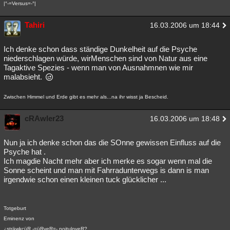
|°-=Versus=-°|
Tahiri
16.03.2006 um 18:44
Ich denke schon dass ständige Dunkelheit auf die Psyche
niederschlagen würde, wirMenschen sind von Natur aus eine
Tagaktive Spezies - wenn man von Ausnahmnen wie mir
malabsieht.
Zwischen Himmel und Erde gibt es mehr als...na ihr wisst ja Bescheid.
cRAwler23
16.03.2006 um 18:48
Nun ja ich denke schon das die SOnne gewissen Einfluss auf die
Psyche hat .
Ich magdie Nacht mehr aber ich merke es sogar wenn mal die
Sonne scheint und man mit Fahrradunterwegs is dann is man
irgendwie schon einen kleinen tuck glücklicher ...
Totgeburt
Eminenz von
¿sträwkcüR -=üRveR=- noituloveR?