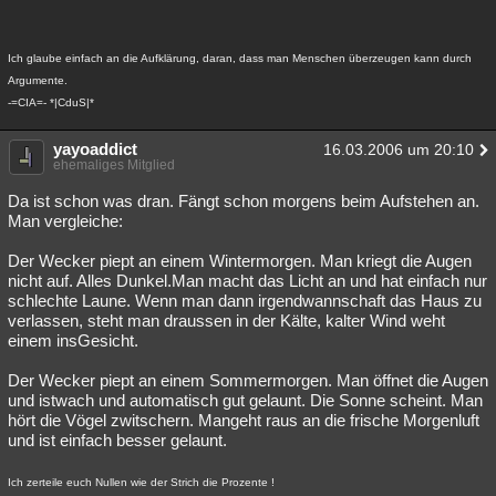
Ich glaube einfach an die Aufklärung, daran, dass man Menschen überzeugen kann durch
Argumente.
-=CIA=- *|CduS|*
yayoaddict
16.03.2006 um 20:10
ehemaliges Mitglied
Da ist schon was dran. Fängt schon morgens beim Aufstehen an.
Man vergleiche:
Der Wecker piept an einem Wintermorgen. Man kriegt die Augen
nicht auf. Alles Dunkel.Man macht das Licht an und hat einfach nur
schlechte Laune. Wenn man dann irgendwannschaft das Haus zu
verlassen, steht man draussen in der Kälte, kalter Wind weht
einem insGesicht.
Der Wecker piept an einem Sommermorgen. Man öffnet die Augen
und istwach und automatisch gut gelaunt. Die Sonne scheint. Man
hört die Vögel zwitschern. Mangeht raus an die frische Morgenluft
und ist einfach besser gelaunt.
Ich zerteile euch Nullen wie der Strich die Prozente !