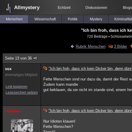
Allmystery
Echtzeit
Diskussionen
Blogs
Menschen
Wissenschaft
Politik
Mystery
Kriminalfäl
"Ich bin froh, dass ich k
720 Beiträge
▪ Schlüsselwör
Rubrik Menschen
3 Bilder
Seite 13 von 36
"Ich bin froh, dass ich kein Dicker bin, denn dünn
vox
ehemaliges Mitglied
Fette Menschen sind nur dazu da, damit der Rest w
Zudem kann mandie
Link kopieren
gut beklauen, da sie nicht im stande sind, einem hin
Lesezeichen setzen
"Ich bin froh, dass ich kein Dicker bin, denn dünn
Hulkster
Nur Idioten klauen!
Fette Menschen?
Spasti!