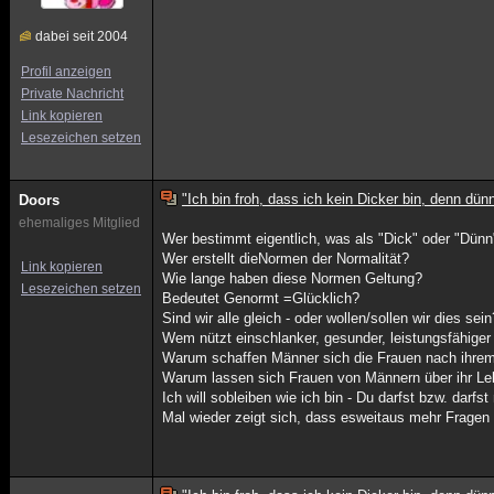
dabei seit 2004
Profil anzeigen
Private Nachricht
Link kopieren
Lesezeichen setzen
"Ich bin froh, dass ich kein Dicker bin, denn dünn
Doors
ehemaliges Mitglied
Wer bestimmt eigentlich, was als "Dick" oder "Dünn
Wer erstellt dieNormen der Normalität?
Link kopieren
Wie lange haben diese Normen Geltung?
Lesezeichen setzen
Bedeutet Genormt =Glücklich?
Sind wir alle gleich - oder wollen/sollen wir dies sein
Wem nützt einschlanker, gesunder, leistungsfähiger
Warum schaffen Männer sich die Frauen nach ihre
Warum lassen sich Frauen von Männern über ihr L
Ich will sobleiben wie ich bin - Du darfst bzw. darfst 
Mal wieder zeigt sich, dass esweitaus mehr Fragen 