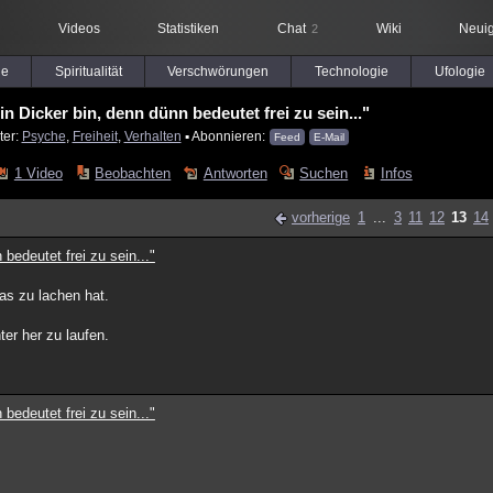
Videos
Statistiken
Chat
Wiki
Neuig
2
le
Spiritualität
Verschwörungen
Technologie
Ufologie
ein Dicker bin, denn dünn bedeutet frei zu sein..."
ter:
Psyche
,
Freiheit
,
Verhalten
▪ Abonnieren:
Feed
E-Mail
1 Video
Beobachten
Antworten
Suchen
Infos
vorherige
1
...
3
11
12
13
14
 bedeutet frei zu sein..."
as zu lachen hat.
ter her zu laufen.
 bedeutet frei zu sein..."