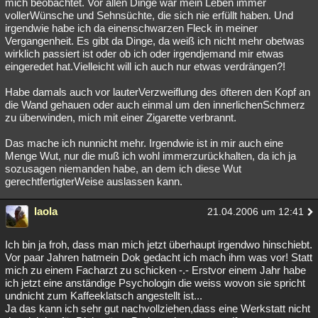
mich beobachtet. Vor allen Dinge war mein Leben immer
vollerWünsche und Sehnsüchte, die sich nie erfüllt haben. Und
irgendwie habe ich da einenschwarzen Fleck in meiner
Vergangenheit. Es gibt da Dinge, da weiß ich nicht mehr obetwas
wirklich passiert ist oder ob ich oder irgendjemand mir etwas
eingeredet hat.Vielleicht will ich auch nur etwas verdrängen?!
Habe damals auch vor lauterVerzweiflung des öfteren den Kopf an
die Wand gehauen oder auch einmal um den innerlichenSchmerz
zu überwinden, mich mit einer Zigarette verbrannt.
Das mache ich nunnicht mehr. Irgendwie ist in mir auch eine
Menge Wut, nur die muß ich wohl immerzurückhalten, da ich ja
sozusagen niemanden habe, an dem ich diese Wut
gerechtfertigterWeise auslassen kann.
laola
21.04.2006 um 12:41
Ich bin ja froh, dass man mich jetzt überhaupt irgendwo hinschiebt.
Vor paar Jahren hatmein Dok gedacht ich mach ihm was vor! Statt
mich zu einem Facharzt zu schicken -.- Erstvor einem Jahr habe
ich jetzt eine anständige Psychologin die weiss wovon sie spricht
undnicht zum Kaffeeklatsch angestellt ist...
Ja das kann ich sehr gut nachvollziehen,dass eine Werkstatt nicht