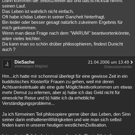
Dann kommen die Selbstzweifel auf und dasSchicksal nimmt
seinen Lauf.
Das Leben ist wahrlich nicht einfach.
Oft habe ichdas Leben in seiner Ganzheit hinterfragt.
Bin leider oder besser gesagt natürlich zukeinem Ergebnis für
mich gekommen.
Wenn man diese Frage nach dem "WARUM" beantwortenkönnte,
wäre vieles leichter.
Da kann man so schön drüber philosophieren, findest Dunicht
auch ?
DieSache
21.04.2006 um 13:49
ehemaliges Mitglied
Diskussionsleiter
Hm...ich hatte mir schonmal überlegt für eine gewisse Zeit in ein
buddistisches Klosterfür Frauen zu gehen, weil mir deren
Achtsamkeitrituale als eine gute Möglichkeitvorkommen um etwas
mehr Demut zu erlernen, aber a) habe ich das Geld nicht für
einesolche Reise und b) hätte ich da erhebliche
Verständigungsprobleme...
Ja ich fürmeinen Teil philosopiere gerne über das Leben, den Sinn
seiner darin enthaltenenWidrigkeiten und wie man sich selbst
finden kann in unserer heutigen westlichenZivilisation.