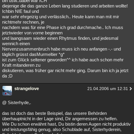
bin usw..dabei war ICH
diejenige die das ganze Leben lang studieren und arbeiten wollte!
Besucht
Teilgenommen
Alle
Neue
Geschlossen
Ichbin NIE faul und
war sehr ehrgeizig und verlässlich.. Heute kann man mit mir
Lesenswert
Schlüsselwörter
nichtmehr rechnen, je
nachdem was für eine Phase ich grad durchmache.. Ich muss
jetztwieder von vorne beginnen
und laangsaam wieder einen Rhytmus finden, und jedesmal
wennich einen
Nervenzusammenbruch habe muss ich neu anfangen -.- und
täglich grüsst dasMurmeltier *g*
ist zum Glück seltener geworden^^ ich habe auch schon mehr
Kraft mitanderen zu
diskutieren, was früher gar nicht mehr ging. Darum bin ich ja jetzt
da ;D
strangelove
21.04.2006 um 12:31
@ Sisterhyde,.
das ist doch das beste Beispiel, das unsere Behörden
überhauptnicht in der Lage sind, Dir angemessen zu helfen.
Wie Du schon erwähnt hast, Du bistin deren Augen nicht produktiv
und leistungsfähig genug, also Schublade auf, Sisterhyderein,