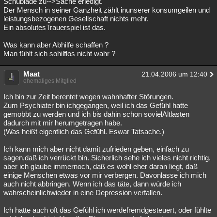
Schublade zu-->Sache erledigt.
Der Mensch in seiner Ganzheit zählt inunserer konsumgeilen und
leistungsbezogenen Gesellschaft nichts mehr.
Ein absolutesTrauerspiel ist das.
Was kann aber Abhilfe schaffen ?
Man fühlt sich sohilflos nicht wahr ?
Maat
21.04.2006 um 12:40
ehemaliges Mitglied
Ich bin zur Zeit berentet wegen wahnhafter Störungen.
Zum Psychiater bin ichgegangen, weil ich das Gefühl hatte
gemobbt zu werden und ich bis dahin schon sovielAltlasten
dadurch mit mir herumgetragen habe.
(Was heißt eigentlich das Gefühl. Eswar Tatsache.)
Ich kann mich aber nicht damit zufrieden geben, einfach zu
sagen,daß ich verrückt bin. Sicherlich sehe ich vieles nicht richtig,
aber ich glaube immernoch, daß es wohl eher daran liegt, daß
einige Menschen etwas vor mir verbergen. Davonlasse ich mich
auch nicht abbringen. Wenn ich das täte, dann würde ich
wahrscheinlichwieder in eine Depression verfallen.
Ich hatte auch oft das Gefühl ich werdefremdgesteuert, oder fühlte