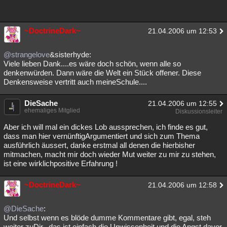
~DoctrineDark~
21.04.2006 um 12:53
@strangelove
&sisterhyde:
Viele lieben Dank....es wäre doch schön, wenn alle so
denkenwürden. Dann wäre die Welt ein Stück offener. Diese
Denkensweise vertritt auch meineSchule....
DieSache
21.04.2006 um 12:55
ehemaliges Mitglied
Diskussionsleiter
Aber ich will mal ein dickes Lob aussprechen, ich finde es gut,
dass man hier vernünftigArgumentiert und sich zum Thema
ausführlich äussert, danke erstmal all denen die hierbisher
mitmachen, macht mir doch wieder Mut weiter zu mir zu stehen,
ist eine wirklichpositive Erfahrung !
~DoctrineDark~
21.04.2006 um 12:58
@DieSache
:
Und selbst wenn es blöde dumme Kommentare gibt, egal, steh
weiter zuDir...das ist einfach die Unwissenheit und die Angst davor,