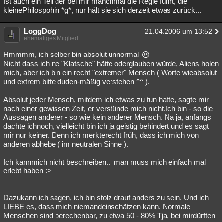
Ist auch ein Teil der bei mir manchmal die Regie führt, die
kleinePhilospohin *g*, nur hält sie sich derzeit etwas zurück...
LoggDog
21.04.2006 um 13:52
ehemaliges Mitglied
Hmmmm, ich selber bin absolut unnormal
Nicht dass ich ne "Klatsche" hätte oderglauben würde, Aliens holen
mich, aber ich bin ein recht "extremer" Mensch ( Worte wieabsolut
und extrem bitte duden-mäßig verstehen ^^ ).
Absolut jeder Mensch, mitdem ich etwas zu tun hatte, sagte mir
nach einer gewissen Zeit, er verstünde mich nicht.Ich bin - so die
Aussagen anderer - so wie kein anderer Mensch. Na ja, anfangs
dachte ichnoch, vielleicht bin ich ja geistig behindert und es sagt
mir nur keiner. Denn ich merkterecht früh, dass ich mich von
anderen abhebe ( im neutralen Sinne ).
Ich kannmich nicht beschreiben... man muss mich einfach mal
erlebt haben :>
Dazukann ich sagen, ich bin stolz drauf anders zu sein. Und ich
LIEBE es, dass mich niemandeinschätzen kann. Normale
Menschen sind berechenbar, zu etwa 50 - 80% Tja, bei mirdürften