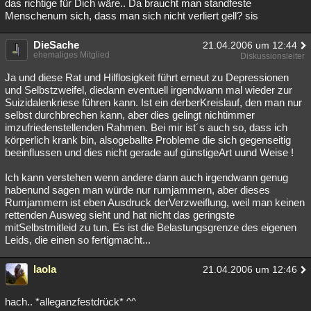
das richtige für Dich wäre.. Da braucht man standfeste
Menschenum sich, dass man sich nicht verliert gell? sis
DieSache
21.04.2006 um 12:44
ehemaliges Mitglied
Diskussionsleiter
Ja und diese Rat und Hilflosigkeit führt erneut zu Depressionen
und Selbstzweifel, diedann eventuell irgendwann mal wieder zur
Suizidalenkriese führen kann. Ist ein derberKreislauf, den man nur
selbst durchbrechen kann, aber dies gelingt nichtimmer
imzufriedenstellenden Rahmen. Bei mir ist´s auch so, dass ich
körperlich krank bin, alsogeballte Probleme die sich gegenseitig
beeinflussen und dies nicht gerade auf günstigeArt uund Weise !
Ich kann verstehen wenn andere dann auch irgendwann genug
habenund sagen man würde nur rumjammern, aber dieses
Rumjammern ist eben Ausdruck derVerzweiflung, weil man keinen
rettenden Ausweg sieht und hat nicht das geringste
mitSelbstmitleid zu tun. Es ist die Belastungsgrenze des eigenen
Leids, die einen so fertigmacht...
laola
21.04.2006 um 12:46
hach.. *alleganzfestdrück* ^^