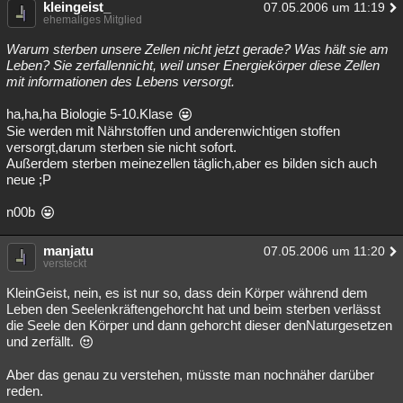
kleingeist_
07.05.2006 um 11:19
Besucht
Teilgenommen
Alle
Neue
Geschlossen
ehemaliges Mitglied
Warum sterben unsere Zellen nicht jetzt gerade? Was hält sie am
Lesenswert
Schlüsselwörter
Leben? Sie zerfallennicht, weil unser Energiekörper diese Zellen
mit informationen des Lebens versorgt.
ha,ha,ha Biologie 5-10.Klase
Sie werden mit Nährstoffen und anderenwichtigen stoffen
versorgt,darum sterben sie nicht sofort.
Außerdem sterben meinezellen täglich,aber es bilden sich auch
neue ;P
n00b
manjatu
07.05.2006 um 11:20
versteckt
KleinGeist, nein, es ist nur so, dass dein Körper während dem
Leben den Seelenkräftengehorcht hat und beim sterben verlässt
die Seele den Körper und dann gehorcht dieser denNaturgesetzen
und zerfällt.
Aber das genau zu verstehen, müsste man nochnäher darüber
reden.