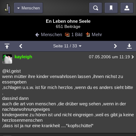
Menschen
Bereiche
En Leben ohne Seele
651 Beiträge
Echtzeit
Diskussionen
Blogs
Videos
Statistiken
Menschen
1 Bild
Mehr
Chat
Wiki
Neuigkeiten
Seite
11
/ 33
meine Rubriken
kayleigh
07.05.2006 um 11:19
Menschen
Wissenschaft
Politik
Mystery
Kriminalfälle
Spiritualität
Verschwörungen
Technologie
Ufologie
@kl.geist
wenn mütter ihre kinder verwahrlosen lassen ,ihnen nichst zu
essengeben
Natur
Umfragen
Unterhaltung
,schlagen u.s.w. ist für mich herzlos ,wenn du es anders sieht bitte
weitere Rubriken
.
dassind dann
Philosophie
Träume
Orte
Esoterik
Literatur
auch die art von menschen ,die drüber weg sehen ,wenn in der
nachbarwohnungewiges
Astronomie
Helpdesk
Gruppen
Gaming
Filme
kindergweine zu hören ist und nicht eingreigen ,weil es gibt ja keine
herzlosenmenschen
Musik
Clash
Verbesserungen
Allmystery
English
,dass ist ja nur eine krankheit ....*kopfschüttel*
Übersichten