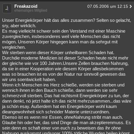
Freakazoid
07.05.2006 um 12:15
ehemaliges Mitglied
Unser Energiekörper hält das alles zusammen? Selten so gelacht,
sry, aber wirklich.
Es mag vielleicht schwer sein den Verstand mit einer Maschine
zuvergleichen, insbesonderes weil viele Menschen das nicht
mögen. Unseren Körper hingegen kann man da sehrgut mit
vergleichen.
Wir sterben wenn dieser Körper unheilbaren Schaden hat.
Durchdie moderne Medizien ist dieser Schaden heute nicht mehr
der gleiche wie vor 100 Jahren.Unsere Zellen brauchen Nahrung,
da sie in einer Kooperation wie diesem Körper allesbekommen
was so brauchen ist es von der Natur nur sinnvoll gewesen das
wir uns soentwickelt haben.
Wenn ich Menschen ins Herz schieße, werden sie sterben und
wennich ihnen in den Bauch schieße, dann werden sie sehr
schmerzvoll sterben. Das hat nichtsmit Energiekörper zu tun, der
dann denkt, nö jetzt halte ich das nicht mehrzusammen...das wäre
ja schön esay. Außerdem hat ein Energiekörper wohl kaum
dieangewohnheit sich schnöder Materie unterzuordnen.
Ebenso ist es wenn mir Essen, ohneNahrung stribt man auch.
Glaube hin oder her, das sind Dinge die man akzeptierenmuss. Es
sein denn es schaft einer von euch zu beweisen das ihr ohne
Nahrung auskommt undsogar 100% tötliche Wunden heilen könnt.