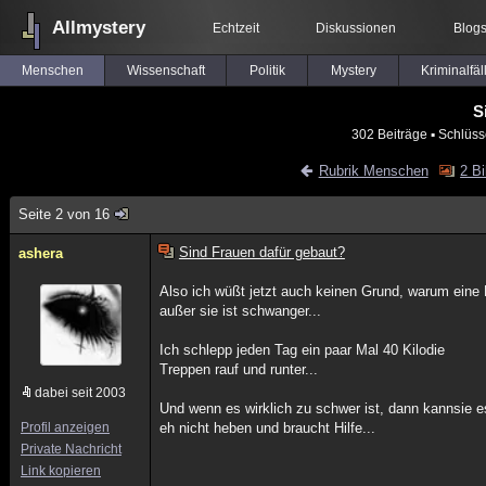
Allmystery
Echtzeit
Diskussionen
Blog
Menschen
Wissenschaft
Politik
Mystery
Kriminalfäl
S
302 Beiträge
▪ Schlüss
Rubrik Menschen
2 Bi
Seite 2 von 16
Sind Frauen dafür gebaut?
ashera
Also ich wüßt jetzt auch keinen Grund, warum eine 
außer sie ist schwanger...
Ich schlepp jeden Tag ein paar Mal 40 Kilodie
Treppen rauf und runter...
dabei seit 2003
Und wenn es wirklich zu schwer ist, dann kannsie e
Profil anzeigen
eh nicht heben und braucht Hilfe...
Private Nachricht
Link kopieren