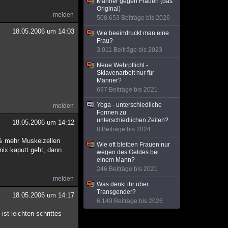
Männer gegen Frauen (das
Original)
melden
508.653 Beiträge bis 2026
18.05.2006 um 14:03
Wie beeindruckt man eine
Frau?
3.011 Beiträge bis 2023
Neue Wehrpflicht -
Sklavenarbeit nur für
Männer?
697 Beiträge bis 2021
Yoga - unterschiedliche
melden
Formen zu
unterschiedlichen Zeiten?
18.05.2006 um 14:12
8 Beiträge bis 2024
0% mehr Muskelzellen
Wie oft bleiben Frauen nur
nix kaputt geht, dann
wegen des Geldes bei
einem Mann?
246 Beiträge bis 2021
melden
Was denkt ihr über
Transgender?
18.05.2006 um 14:17
6.149 Beiträge bis 2026
st leichten schrittes