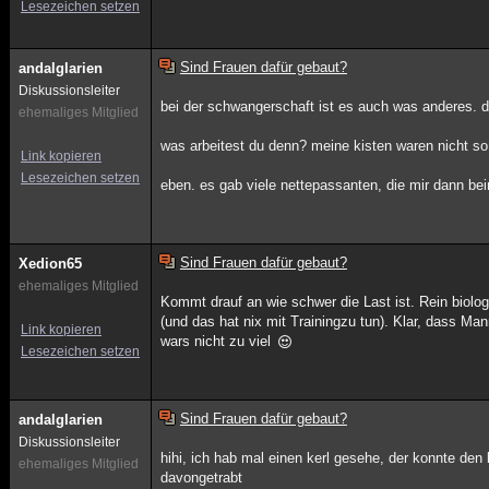
Lesezeichen setzen
Sind Frauen dafür gebaut?
andalglarien
Diskussionsleiter
bei der schwangerschaft ist es auch was anderes. d
ehemaliges Mitglied
was arbeitest du denn? meine kisten waren nicht s
Link kopieren
Lesezeichen setzen
eben. es gab viele nettepassanten, die mir dann be
Sind Frauen dafür gebaut?
Xedion65
ehemaliges Mitglied
Kommt drauf an wie schwer die Last ist. Rein bio
(und das hat nix mit Trainingzu tun). Klar, dass Ma
Link kopieren
wars nicht zu viel
Lesezeichen setzen
Sind Frauen dafür gebaut?
andalglarien
Diskussionsleiter
hihi, ich hab mal einen kerl gesehe, der konnte den
ehemaliges Mitglied
davongetrabt