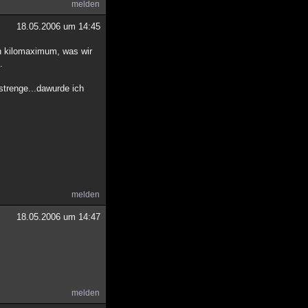
melden
18.05.2006 um 14:45
in kilomaximum, was wir
.
strenge...dawurde ich
melden
18.05.2006 um 14:47
melden