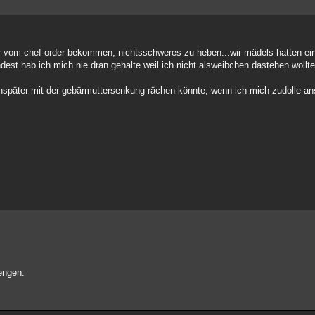
ir vom chef order bekommen, nichtsschweres zu heben...wir mädels hatten e
ndest hab ich mich nie dran gehalte weil ich nicht alsweibchen dastehen wollte
hspäter mit der gebärmuttersenkung rächen könnte, wenn ich mich zudolle an
rengen.