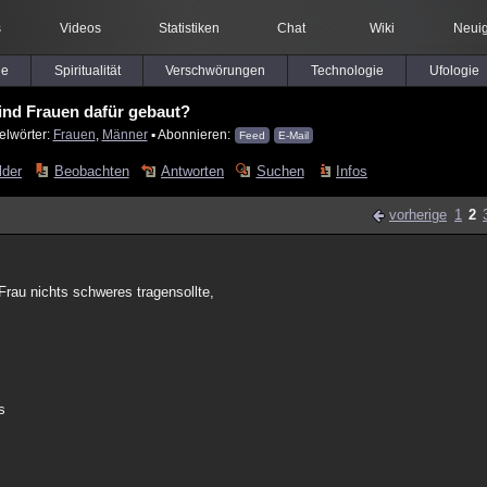
s
Videos
Statistiken
Chat
Wiki
Neuig
le
Spiritualität
Verschwörungen
Technologie
Ufologie
ind Frauen dafür gebaut?
elwörter:
Frauen
,
Männer
▪ Abonnieren:
Feed
E-Mail
lder
Beobachten
Antworten
Suchen
Infos
vorherige
1
2
Frau nichts schweres tragensollte,
s