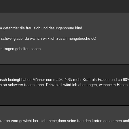
a gefährdet die frau sich und dasungeborene kind.
o schwer,glaub, da wär ich wirklich zusammengebroche oO
im tragen geholfen haben
logisch bedingt haben Männer nun mal30-40% mehr Kraft als Frauen und ca 6
nn so schwerer tragen kann. Prinzipiell würd ich aber sagen, wennbeim Heben 
 karton vom gewicht her nicht hebe,dann seine frau den karton genommen und i