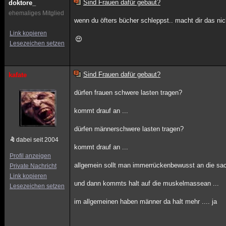
Sind Frauen dafür gebaut?
doktore_
ehemaliges Mitglied
wenn du öfters bücher schleppst.. macht dir das ni
Link kopieren
Lesezeichen setzen
Sind Frauen dafür gebaut?
kafate
dürfen frauen schwere lasten tragen?
kommt drauf an ...
dürfen männerschwere lasten tragen?
dabei seit 2004
kommt drauf an ...
Profil anzeigen
allgemein sollt man immerrückenbewusst an die sac
Private Nachricht
Link kopieren
und dann kommts halt auf die muskelmassean ...
Lesezeichen setzen
im allgemeinen haben männer da halt mehr .... ja