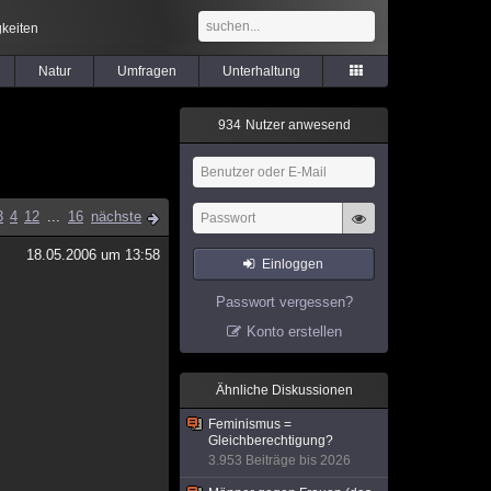
keiten
Natur
Umfragen
Unterhaltung
9
3
4
Nutzer anwesend
3
4
12
...
16
nächste
18.05.2006 um 13:58
Einloggen
Passwort vergessen?
Konto erstellen
Ähnliche Diskussionen
Feminismus =
Gleichberechtigung?
3.953 Beiträge bis 2026