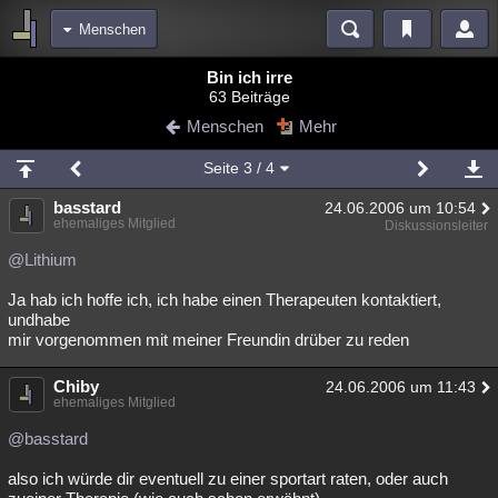
Menschen
Bereiche
Bin ich irre
63 Beiträge
Echtzeit
Diskussionen
Blogs
Videos
Statistiken
Menschen
Mehr
Chat
Wiki
Neuigkeiten
2
Seite
3
/ 4
meine Rubriken
basstard
24.06.2006 um 10:54
Menschen
Wissenschaft
Politik
Mystery
Kriminalfälle
ehemaliges Mitglied
Diskussionsleiter
Spiritualität
Verschwörungen
Technologie
Ufologie
@Lithium
Ja hab ich hoffe ich, ich habe einen Therapeuten kontaktiert,
Natur
Umfragen
Unterhaltung
undhabe
weitere Rubriken
mir vorgenommen mit meiner Freundin drüber zu reden
Philosophie
Träume
Orte
Esoterik
Literatur
Chiby
24.06.2006 um 11:43
ehemaliges Mitglied
Astronomie
Helpdesk
Gruppen
Gaming
Filme
@basstard
Musik
Clash
Verbesserungen
Allmystery
English
also ich würde dir eventuell zu einer sportart raten, oder auch
Übersichten