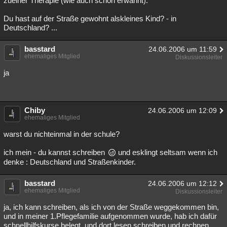
zueiner Therapie (wie auch schon erwähnt).
Besucht
Teilgenommen
Alle
Neue
Geschlossen
Du hast auf der Straße gewohnt alskleines Kind? - in
Deutschland? ...
Lesenswert
Schlüsselwörter
basstard
24.06.2006 um 11:59
ehemaliges Mitglied
Diskussionsleiter
ja
Chiby
24.06.2006 um 12:09
ehemaliges Mitglied
warst du nichteinmal in der schule?
ich mein - du kannst schreiben
und esklingt seltsam wenn ich
denke : Deutschland und Straßenkinder.
basstard
24.06.2006 um 12:12
ehemaliges Mitglied
Diskussionsleiter
ja, ich kann schreiben, als ich von der Straße weggekommen bin,
und in meiner 1.Pflegefamilie aufgenommen wurde, hab ich dafür
schnellhilfskurse belegt, und dort lesen,schreiben und rechnen