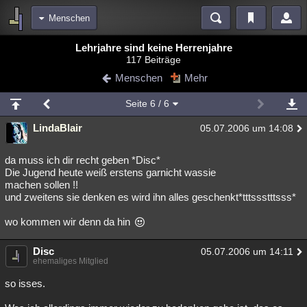
Menschen
Bereiche
Lehrjahre sind keine Herrenjahre
117 Beiträge
Echtzeit
Diskussionen
Blogs
Videos
Statistiken
Menschen
Mehr
Chat
Wiki
Neuigkeiten
Seite
6
/ 6
meine Rubriken
LindaBlair
05.07.2006 um 14:08
Menschen
Wissenschaft
Politik
Mystery
Kriminalfälle
Spiritualität
Verschwörungen
Technologie
Ufologie
da muss ich dir recht geben *Disc*
Die Jugend heute weiß erstens garnicht wassie
machen sollen !!
Natur
Umfragen
Unterhaltung
und zweitens sie denken es wird ihn alles geschenkt*tttssstttsss*
weitere Rubriken
wo kommen wir denn da hin
Philosophie
Träume
Orte
Esoterik
Literatur
Disc
05.07.2006 um 14:11
Astronomie
Helpdesk
Gruppen
Gaming
Filme
ehemaliges Mitglied
Musik
Clash
Verbesserungen
Allmystery
English
so isses.
Übersichten