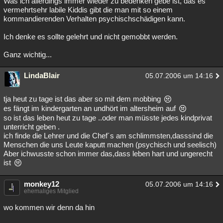
Was ich allerdings immer wieder zu bedenken gebe ist, das es
vermehrtsehr labile Kiddis gibt die man mit so einem
Besucht
Teilgenommen
Alle
Neue
Geschlossen
kommandierenden Verhalten psychischschädigen kann.
Lesenswert
Schlüsselwörter
Ich denke es sollte gelehrt und nicht gemobbt werden.
Ganz wichtig...
LindaBlair
05.07.2006 um 14:16
tja heut zu tage ist das aber so mit dem mobbing
es fängt im kindergarten an undhört im altersheim auf
so ist das leben heut zu tage ..oder man müsste jedes kindprivat
unterricht geben .
ich finde die Lehrer und die Chef´s am schlimmsten,dasssind die
Menschen die uns Leute kaputt machen (psychisch und seelisch)
Aber ichwusste schon immer das,dass leben hart und ungerecht
ist
monkey12
05.07.2006 um 14:16
ehemaliges Mitglied
wo kommen wir denn da hin