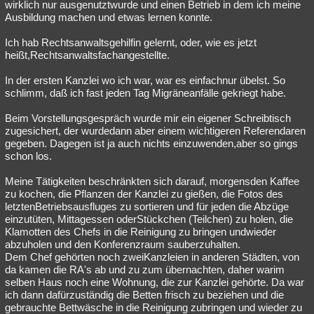
wirklich nur ausgenutztwurde und einen Betrieb in dem ich meine
Ausbildung machen und etwas lernen konnte.
Ich hab Rechtsanwaltsgehilfin gelernt, oder, wie es jetzt
heißt,Rechtsanwaltsfachangestellte.
In der ersten Kanzlei wo ich war, war es einfachnur übelst. So
schlimm, daß ich fast jeden Tag Migräneanfälle gekriegt habe.
Beim Vorstellungsgespräch wurde mir ein eigener Schreibtisch
zugesichert, der wurdedann aber einem wichtigeren Referendaren
gegeben. Dagegen ist ja auch nichts einzuwenden,aber so gings
schon los.
Meine Tätigkeiten beschränkten sich darauf, morgensden Kaffee
zu kochen, die Pflanzen der Kanzlei zu gießen, die Fotos des
letztenBetriebsausfluges zu sortieren und für jeden die Abzüge
einzutüten, Mittagessen oderStückchen (Teilchen) zu holen, die
Klamotten des Chefs in die Reinigung zu bringen undwieder
abzuholen und den Konferenzraum sauberzuhalten.
Dem Chef gehörten noch zweiKanzleien in anderen Städten, von
da kamen die RA's ab und zu zum übernachten, daher warim
selben Haus noch eine Wohnung, die zur Kanzlei gehörte. Da war
ich dann dafürzuständig die Betten frisch zu beziehen und die
gebrauchte Bettwäsche in die Reinigung zubringen und wieder zu