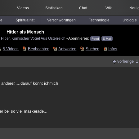
s
Videos
Statistiken
Chat
Wiki
Neuig
le
Spiritualität
Verschwörungen
Technologie
Ufologie
Hitler als Mensch
 Hitler
,
Komischer Vogel Aus Österreich
▪ Abonnieren:
Feed
E-Mail
5 Videos
Beobachten
Antworten
Suchen
Infos
vorherige
1
r anderer.....darauf könnt ichmich
r bei so viel maskerade...