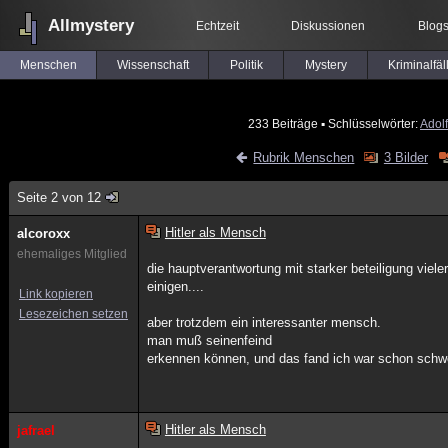
Allmystery
Echtzeit
Diskussionen
Blog
Menschen
Wissenschaft
Politik
Mystery
Kriminalfäl
233 Beiträge
▪ Schlüsselwörter:
Adolf
Rubrik Menschen
3 Bilder
Seite 2 von 12
Hitler als Mensch
alcoroxx
ehemaliges Mitglied
die hauptverantwortung mit starker beteiligung viele
einigen....
Link kopieren
Lesezeichen setzen
aber trotzdem ein interessanter mensch.
man muß seinenfeind
erkennen können, und das fand ich war schon schwe
Hitler als Mensch
jafrael