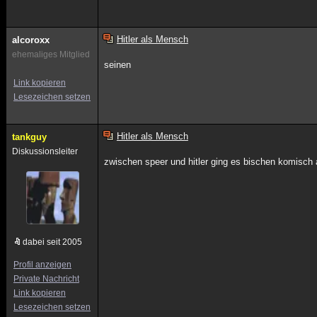
Hitler als Mensch
alcoroxx
ehemaliges Mitglied
seinen
Link kopieren
Lesezeichen setzen
Hitler als Mensch
tankguy
Diskussionsleiter
zwischen speer und hitler ging es bischen komisch a
dabei seit 2005
Profil anzeigen
Private Nachricht
Link kopieren
Lesezeichen setzen