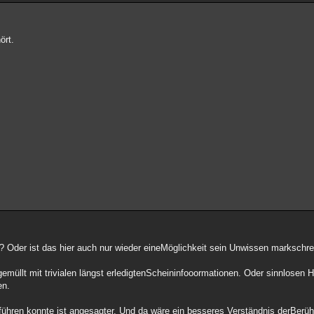
ört.
? Oder ist das hier auch nur wieder eineMöglichkeit sein Unwissen markschr
emüllt mit trivialen längst erledigtenScheininfooormationen. Oder sinnlosen 
en.
rführen konnte ist angesagter. Und da wäre ein besseres Verständnis derBerü