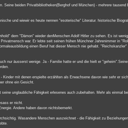
iten. Seine beiden Privatbibliotheken(Berghof und München) - mehrere tausen
nische und wiewir es heute nennen "esoterische" Literatur. historische Biogra
"Unhold" dem "Dämon" wieder denMenschen Adolf Hitler zu sehen. Es ist weni
in Privatmensch war. Er lebte seit seinen frühen Münchner Jahrenimmer in "Rol
normaleausbildung einen Beruf hat dieser Mensch nie gehabt. "Reichskanzler" 
ch nur äusserst wenige. Ja - Familie hatte er und die hielt er "geheim".Seine
erden.
t - Kinder mit denen erspielte erzählten als Erwachsene davon wie sehr er sic
ber ohne ein Gesicht.
st seine unglaubliche Fähigkeit erlesenes auch zubehalten. Mehr als einmal b
sass er nicht.
 Energie. Andere haben davon nichtsbemerkt.
durchsichtig. Wasandere Menschen auszeichnet - die Fähigkeit zu Beziehungen
ebte.