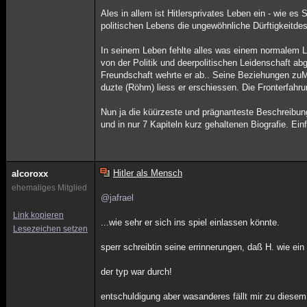
Ales in allem ist Hitlersprivates Leben ein - wie 
politischen Lebens die ungewöhnliche Dürftigkeitdes
In seinem Leben fehlte alles was einem normalem L
von der Politik und deerpolitischen Leidenschaft ab
Freundschaft wehrte er ab.. Seine Beziehungen zuMä
duzte (Röhm) liess er erschiessen. Die Fronterfahru
Nun ja die küürzeste und prägnanteste Beschreibungd
und in nur 7 Kapiteln kurz gehaltenen Biografie. Ei
Hitler als Mensch
alcoroxx
ehemaliges Mitglied
@jafrael
Link kopieren
...wie sehr er sich ins spiel einlassen könnte.
Lesezeichen setzen
sperr schreibtin seine errinnerungen, daß H. wie ein
der typ war durch!
entschuldigung aber wasanderes fällt mir zu diesem