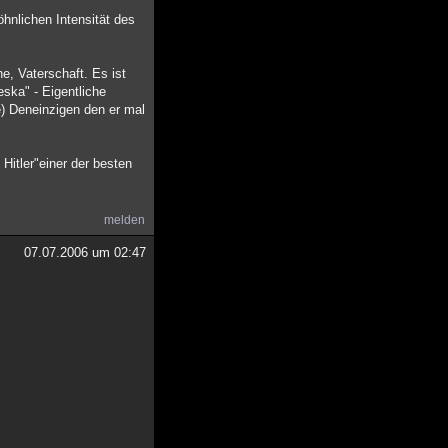
hnlichen Intensität des
, Vaterschaft. Es ist
eska" - Eigentliche
e) Deneinzigen den er mal
Hitler"einer der besten
melden
07.07.2006 um 02:47