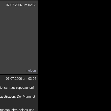
07.07.2006 um 02:58
melden
07.07.2006 um 03:04
eierisch auszuposaunen!
Hasstiraden. Der Mann ist
hrungspunkte seines und