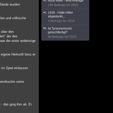
Adolf Hitler - eine Anklage
d Bände wurden
164 Beiträge bis 2009
1936 - Hätte Hitler
abgedankt,...
fien und völkische
4 Beiträge bis 2016
Ist Tyrannenmord
g über den
gerechtfertigt?
len" der des
90 Beiträge bis 2015
war der erste undeinzige
 eigene Herkunft liess er
h im Spiel einlassen
eeindruckte seine
 - das ging ihm ab. Er