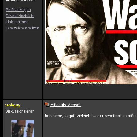
dabei seit 2005
Profil anzeigen
Private Nachricht
Link kopieren
Lesezeichen setzen
Hitler als Mensch
tankguy
Diskussionsleiter
hehehehe, ja gut, vieleicht war er penetrant zu män