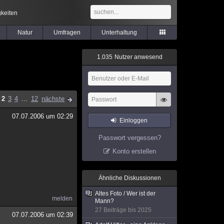
keiten
Natur
Umfragen
Unterhaltung
1
.
0
3
5
Nutzer anwesend
2
3
4
...
12
nächste
07.07.2006 um 02:29
Einloggen
Passwort vergessen?
Konto erstellen
Ähnliche Diskussionen
Altes Foto / Wer ist der
melden
Mann?
27 Beiträge bis 2025
07.07.2006 um 02:39