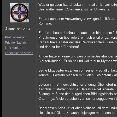
Was er gelesen hat ist bekannt - in allen Einzelhe
Bestandteil einer US-amerikanischenUniversität.
Er las nach einer Auswertung vorwiegend militättech
Romane.
dabei seit 2004
Es dürfte heute durchaus erlaubt sein hinter dem 
Profil anzeigen
Privatmenschen überliefert -einfach w eil er gar ke
Parteiführers später der des Reichskanzlers. Eine 
Private Nachricht
und das ist kein "Lehrberuf.
Link kopieren
Lesezeichen setzen
Kinder hatte er keine und persönlicheBeziehungen au
"verschwinden". Er sollte und wollte zum Mythos w
Seine Mitarbeiter erzählen von seiner Freundlichkei
konnte. Er warein Mensch mit vielen Gesichtern - a
Belesen im Sinneeklektischer Bildung. Überliefert i
Kenntnis militättechnischer Details seineGenerale.
Bildung im Sinne des bürgerlichen Bildungsideals be
Charm - ja. Viele sprachen von seiner suggestiven
Der Mensch Adolf Hitler aber bleibt bei all dem un
hieltalle auf Distanz - auch diejenigen mit denen er l