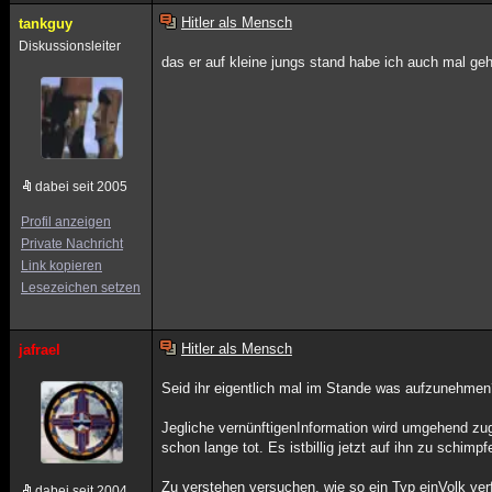
Hitler als Mensch
tankguy
Diskussionsleiter
das er auf kleine jungs stand habe ich auch mal geh
dabei seit 2005
Profil anzeigen
Private Nachricht
Link kopieren
Lesezeichen setzen
Hitler als Mensch
jafrael
Seid ihr eigentlich mal im Stande was aufzunehmen
Jegliche vernünftigenInformation wird umgehend zug
schon lange tot. Es istbillig jetzt auf ihn zu schimpf
Zu verstehen versuchen, wie so ein Typ einVolk ve
dabei seit 2004