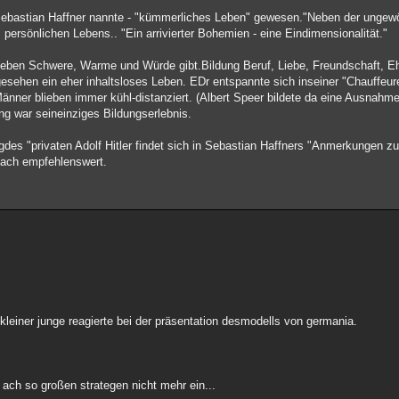
es Sebastian Haffner nannte - "kümmerliches Leben" gewesen."Neben der ungewö
 persönlichen Lebens.. "Ein arrivierter Bohemien - eine Eindimensionalität."
eben Schwere, Warme und Würde gibt.Bildung Beruf, Liebe, Freundschaft, Ehe
gesehen ein eher inhaltsloses Leben. EDr entspannte sich inseiner "Chauffeur
nner blieben immer kühl-distanziert. (Albert Speer bildete da eine Ausnahm
ng war seineinziges Bildungserlebnis.
es "privaten Adolf Hitler findet sich in Sebastian Haffners "Anmerkungen zu 
nfach empfehlenswert.
 kleiner junge reagierte bei der präsentation desmodells von germania.
 ach so großen strategen nicht mehr ein...