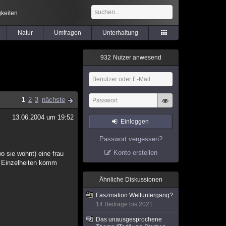
keiten
Natur
Umfragen
Unterhaltung
9
3
2
Nutzer anwesend
1
2
3
nächste
13.06.2004 um 19:52
Einloggen
Passwort vergessen?
Konto erstellen
o sie wohnt) eine frau
. Einzelheiten komm
Ähnliche Diskussionen
Faszination Weltuntergang?
14 Beiträge bis 2021
Das unausgesprochene