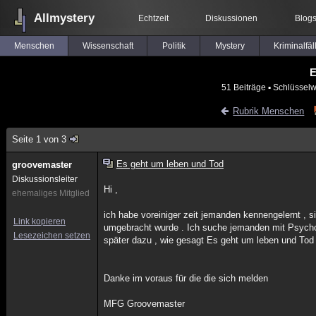
Allmystery
Echtzeit
Diskussionen
Blog
Menschen
Wissenschaft
Politik
Mystery
Kriminalfäl
E
51 Beiträge
▪ Schlüsselw
Rubrik Menschen
Seite 1 von 3
Es geht um leben und Tod
groovemaster
Diskussionsleiter
Hi ,
ehemaliges Mitglied
ich habe voreiniger zeit jemanden kennengelernt , s
Link kopieren
umgebracht wurde . Ich suche jemanden mit Psycho
Lesezeichen setzen
später dazu , wie gesagt Es geht um leben und Tod 
Danke im voraus für die die sich melden
MFG Groovemaster