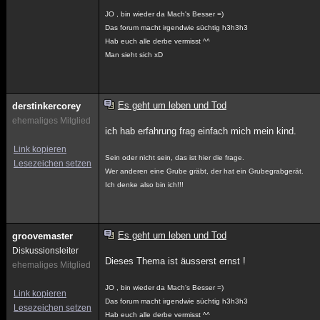
JO , bin wieder da Mach's Besser =)
Das forum macht irgendwie süchtig h3h3h3
Hab euch alle derbe vermisst ^^
Man sieht sich xD
Es geht um leben und Tod
derstinkercorey
ehemaliges Mitglied
ich hab erfahrung frag einfach mich mein kind.
Link kopieren
Sein oder nicht sein, das ist hier die frage.
Lesezeichen setzen
Wer anderen eine Grube gräbt, der hat ein Grubegrabgerät.
Ich denke also bin ich!!!
Es geht um leben und Tod
groovemaster
Diskussionsleiter
Dieses Thema ist äusserst ernst !
ehemaliges Mitglied
JO , bin wieder da Mach's Besser =)
Link kopieren
Das forum macht irgendwie süchtig h3h3h3
Lesezeichen setzen
Hab euch alle derbe vermisst ^^