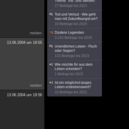
Thema "Tod" und Sterben
27 Beiträge bis 2021
Tod und Verlust - Wie geht
man mit Zukunftsangst um?
18 Beiträge bis 2025
Düstere Legenden
melden
3.242 Beiträge bis 2025
13.06.2004 um 19:55
Unendliches Leben - Fluch
oder Segen?
133 Beiträge bis 2023
Wie möchte Ihr aus dem
Leben scheiden?
1 Beitrag bis 2023
Ist ein möglichst langes
melden
Leben erstrebenswert?
10 Beiträge bis 2021
13.06.2004 um 19:56