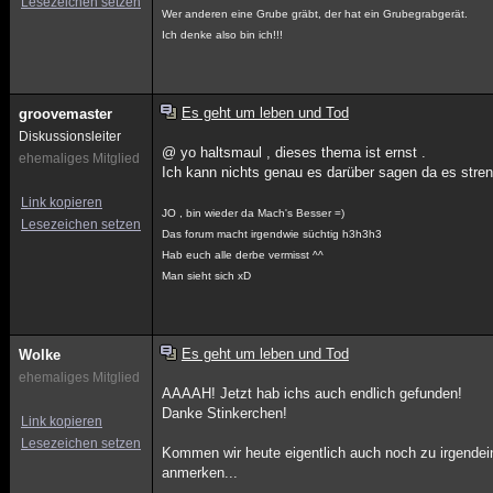
Lesezeichen setzen
Wer anderen eine Grube gräbt, der hat ein Grubegrabgerät.
Ich denke also bin ich!!!
Es geht um leben und Tod
groovemaster
Diskussionsleiter
@ yo haltsmaul , dieses thema ist ernst .
ehemaliges Mitglied
Ich kann nichts genau es darüber sagen da es streng
Link kopieren
JO , bin wieder da Mach's Besser =)
Lesezeichen setzen
Das forum macht irgendwie süchtig h3h3h3
Hab euch alle derbe vermisst ^^
Man sieht sich xD
Es geht um leben und Tod
Wolke
ehemaliges Mitglied
AAAAH! Jetzt hab ichs auch endlich gefunden!
Danke Stinkerchen!
Link kopieren
Lesezeichen setzen
Kommen wir heute eigentlich auch noch zu irgendei
anmerken...