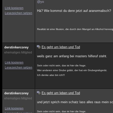
@yo
Link kopieren
Hä? Wie kommst du denn jetzt auf aranormalisch?
Lesezeichen setzen
Realität ist eine Illusion, die durch den Mangel an Alkohol hervor
Es geht um leben und Tod
derstinkercorey
ehemaliges Mitglied
weils ganz am anfang bei masters hilferuf steht.
Link kopieren
Sein oder nicht sein, das ist hier die frage.
Lesezeichen setzen
Wer anderen eine Grube gräbt, der hat ein Grubegrabgerät.
Ich denke also bin ich!!!
Es geht um leben und Tod
derstinkercorey
ehemaliges Mitglied
und jetzt sprich mein schatz lass alles raus mein s
Link kopieren
Sein oder nicht sein, das ist hier die frage.