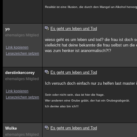
Realität ist eine Illusion, die durch den Mangel an Alkohol hervor
Es geht um leben und Tod
yo
ehemaliges Mitglied
wieso geht es um leben und tod? die frau ist doch s
vielleicht hat deine bekannte die frau selbst um di
Link kopieren
was zum henker ist aranormalisch?!?
Lesezeichen setzen
Es geht um leben und Tod
derstinkercorey
ehemaliges Mitglied
Ich versuch doch einfach nur zu helfen last master 
Link kopieren
Sein oder nicht sein, das ist hier die frage.
Lesezeichen setzen
Wer anderen eine Grube gräbt, der hat ein Grubegrabgerät.
Ich denke also bin ich!!!
Es geht um leben und Tod
Wolke
ehemaliges Mitglied