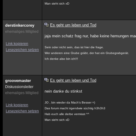
Man sieht sich xD
Es geht um leben und Tod
derstinkercorey
ehemaliges Mitglied
jaja mein schatz frag nur, habe keine hemungen mach
Link kopieren
Sein oder nicht sein, das ist hier die frage.
Lesezeichen setzen
Wer anderen eine Grube gräbt, der hat ein Grubegrabgerät.
Ich denke also bin ich!!!
Es geht um leben und Tod
groovemaster
Diskussionsleiter
nein danke du stinkst
ehemaliges Mitglied
JO , bin wieder da Mach's Besser =)
Link kopieren
Das forum macht irgendwie süchtig h3h3h3
Lesezeichen setzen
Hab euch alle derbe vermisst ^^
Man sieht sich xD