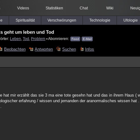
s
Videos
Statistiken
Chat
Wiki
Neuig
le
Spiritualität
Verschwörungen
Technologie
Ufologie
s geht um leben und Tod
örter:
Leben
,
Tod
,
Problem
▪ Abonnieren:
Feed
E-Mail
Beobachten
Antworten
Suchen
Infos
ie hat mir erzählt das sie 3 ma eine tote gesehn hat und das in ihrem Haus ( w
logischer erfahrung / wissen und jemanden der aranormalisches wissen hat 
.