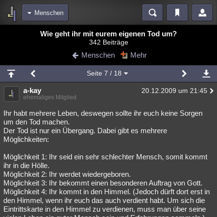
Menschen
Bereiche
Wie geht ihr mit eurem eigenen Tod um?
342 Beiträge
Echtzeit
Diskussionen
Blogs
Videos
Statistiken
Menschen
Mehr
Chat
Wiki
Neuigkeiten
Seite
7
/ 18
meine Rubriken
a-kay
20.12.2009 um 21:45
Menschen
Wissenschaft
Politik
Mystery
Kriminalfälle
ehemaliges Mitglied
Spiritualität
Verschwörungen
Technologie
Ufologie
Ihr habt mehrere Leben, deswegen sollte ihr euch keine Sorgen
um den Tod machen.
Der Tod ist nur ein Übergang. Dabei gibt es mehrere
Natur
Umfragen
Unterhaltung
Möglichkeiten:
weitere Rubriken
Möglichkeit 1: Ihr seid ein sehr schlechter Mensch, somit kommt
Philosophie
Träume
Orte
Esoterik
Literatur
ihr in die Hölle.
Möglichkeit 2: Ihr werdet wiedergeboren.
Astronomie
Helpdesk
Gruppen
Gaming
Filme
Möglichkeit 3: Ihr bekommt einen besonderen Auftrag von Gott.
Möglichkeit 4: Ihr kommt in den Himmel. (Jedoch dürft dort erst in
Musik
Clash
Verbesserungen
Allmystery
English
den Himmel, wenn ihr euch das auch verdient habt. Um sich die
Eintrittskarte in den Himmel zu verdienen, muss man über seine
Übersichten