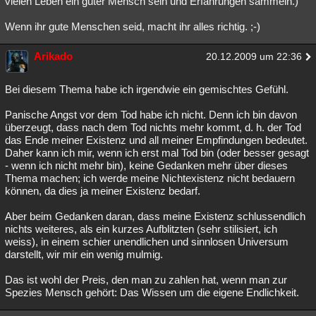
vielen Leben ein guter Mensch sein und Erfahrungen sammeln.)
Besucht
Teilgenommen
Alle
Neue
Geschlossen
Wenn ihr gute Menschen seid, macht ihr alles richtig. ;-)
Lesenswert
Schlüsselwörter
Arikado
20.12.2009 um 22:36
Bei diesem Thema habe ich irgendwie ein gemischtes Gefühl.
Panische Angst vor dem Tod habe ich nicht. Denn ich bin davon
überzeugt, dass nach dem Tod nichts mehr kommt, d. h. der Tod
das Ende meiner Existenz und all meiner Empfindungen bedeutet.
Daher kann ich mir, wenn ich erst mal Tod bin (oder besser gesagt
- wenn ich nicht mehr bin), keine Gedanken mehr über dieses
Thema machen; ich werde meine Nichtexistenz nicht bedauern
können, da dies ja meiner Existenz bedarf.
Aber beim Gedanken daran, dass meine Existenz schlussendlich
nichts weiteres, als ein kurzes Aufblitzten (sehr stilisiert, ich
weiss), in einem schier unendlichen und sinnlosen Universum
darstellt, wir mir ein wenig mulmig.
Das ist wohl der Preis, den man zu zahlen hat, wenn man zur
Spezies Mensch gehört: Das Wissen um die eigene Endlichkeit.