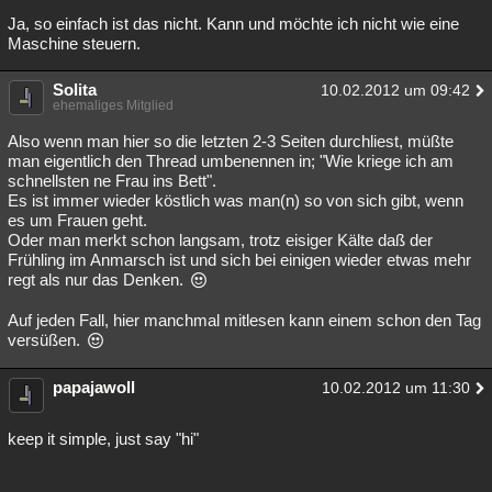
Ja, so einfach ist das nicht. Kann und möchte ich nicht wie eine
Besucht
Teilgenommen
Alle
Neue
Geschlossen
Maschine steuern.
Lesenswert
Schlüsselwörter
Solita
10.02.2012 um 09:42
ehemaliges Mitglied
Also wenn man hier so die letzten 2-3 Seiten durchliest, müßte
man eigentlich den Thread umbenennen in; "Wie kriege ich am
schnellsten ne Frau ins Bett".
Es ist immer wieder köstlich was man(n) so von sich gibt, wenn
es um Frauen geht.
Oder man merkt schon langsam, trotz eisiger Kälte daß der
Frühling im Anmarsch ist und sich bei einigen wieder etwas mehr
regt als nur das Denken.
Auf jeden Fall, hier manchmal mitlesen kann einem schon den Tag
versüßen.
papajawoll
10.02.2012 um 11:30
keep it simple, just say "hi"