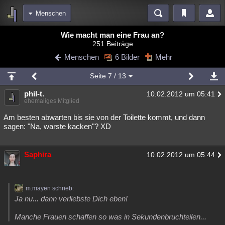
Menschen
Bereiche
Wie macht man eine Frau an?
251 Beiträge
Echtzeit
Diskussionen
Blogs
Videos
Statistiken
Menschen
6 Bilder
Mehr
Chat
Wiki
Neuigkeiten
Seite
7
/ 13
meine Rubriken
phil-t.
10.02.2012 um 05:41
Menschen
Wissenschaft
Politik
Mystery
Kriminalfälle
ehemaliges Mitglied
Spiritualität
Verschwörungen
Technologie
Ufologie
Am besten abwarten bis sie von der Toilette kommt, und dann
sagen: "Na, warste kacken"? XD
Natur
Umfragen
Unterhaltung
weitere Rubriken
Saphira
10.02.2012 um 05:44
Philosophie
Träume
Orte
Esoterik
Literatur
Astronomie
Helpdesk
Gruppen
Gaming
Filme
m.mayen schrieb:
Ja nu... dann verliebste Dich eben!
Musik
Clash
Verbesserungen
Allmystery
English
Manche Frauen schaffen so was in Sekundenbruchteilen...
Übersichten