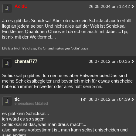
AcidU
26.08.2004 um 12:42
Ja es gibt das Schicksal. Aber ob man sein Schicksal auch erfüllt
liegt an jedem selber. Und nicht alles auf der Welt ist Schicksal.
Ein kleines Quantchen Chaos ist da schon auch mit dabei....Tja,
ist nix mit der Weltformel....
Life is a bitch: it´s cheap, it´s fun and makes you fuckin´ crazy...
chantal777
08.07.2012 um 00:35
Schicksal ja gibt es. Ich nenne es aber Entweder oder.Das sind
meine Schicksalbegleiter und bevor ich mich für etwas entscheide
habe ich immer Entweder oder alles hatt sein Sinn..
tic
08.07.2012 um 04:39
ehemaliges Mitglied
es gibt kein Schicksal...
ich würd es so sagen:
Schicksal ist das, was man draus macht...
also nix was vorbestimmt ist, man kann selbst entscheiden und
alles ändern....