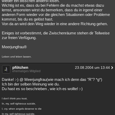
wieder ein bisschen anderst lösen.
Wichtig ist es, dass du bei Fehlern die du machst etwas dazu
lernst, ansonsten wirst du bemerken, dass du in irgend einer
anderen Form wieder vor die gleichen Situationen oder Probleme
kommst, bis du es gelöst hast.
Von da an wird dein Weg wieder in eine andere Richtung gehen.
Einiges ist vorbestimmt, die Zwischenräume stehen dir Teilweise
zur freien Verfügung.
Meerjungfrau®
Leben und leben lassen.
pfötchen
23.08.2004 um 13:44
ehemaliges Mitglied
Danke! :-) @ Meerjungfrau(wie mach ich denn das "R"? *g*)
Ich bin der selben Meinung wie du.
Du hast es so beschrieben , wie ich es wollte! :-)
I don't think you trust,
In, my, self righteous suicide,
I, cry, when angels deserve to die
In my, self righteous suicide,