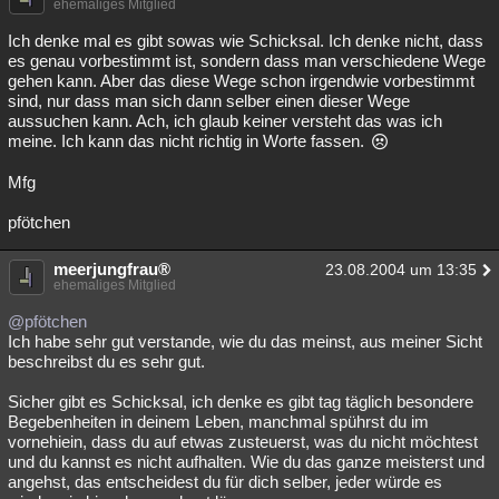
ehemaliges Mitglied
Besucht
Teilgenommen
Alle
Neue
Geschlossen
Ich denke mal es gibt sowas wie Schicksal. Ich denke nicht, dass
es genau vorbestimmt ist, sondern dass man verschiedene Wege
Lesenswert
Schlüsselwörter
gehen kann. Aber das diese Wege schon irgendwie vorbestimmt
sind, nur dass man sich dann selber einen dieser Wege
aussuchen kann. Ach, ich glaub keiner versteht das was ich
meine. Ich kann das nicht richtig in Worte fassen.
Mfg
pfötchen
meerjungfrau®
23.08.2004 um 13:35
ehemaliges Mitglied
@pfötchen
Ich habe sehr gut verstande, wie du das meinst, aus meiner Sicht
beschreibst du es sehr gut.
Sicher gibt es Schicksal, ich denke es gibt tag täglich besondere
Begebenheiten in deinem Leben, manchmal spührst du im
vornehiein, dass du auf etwas zusteuerst, was du nicht möchtest
und du kannst es nicht aufhalten. Wie du das ganze meisterst und
angehst, das entscheidest du für dich selber, jeder würde es