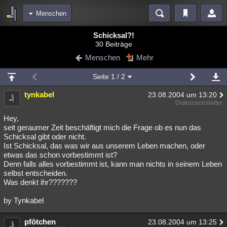
Menschen
Bereiche
Schicksal?!
30 Beiträge
Echtzeit
Diskussionen
Blogs
Videos
Statistiken
Menschen
Mehr
Chat
Wiki
Neuigkeiten
2
Seite
1
/ 2
meine Rubriken
tynkabel
23.08.2004 um 13:20
Menschen
Wissenschaft
Politik
Mystery
Kriminalfälle
Diskussionsleiter
Spiritualität
Verschwörungen
Technologie
Ufologie
Hey,
seit geraumer Zeit beschäftigt mich die Frage ob es nun das
Schicksal gibt oder nicht.
Natur
Umfragen
Unterhaltung
Ist Schicksal, das was wir aus unserem Leben machen, oder
weitere Rubriken
etwas das schon vorbestimmt ist?
Denn falls alles vorbestimmt ist, kann man nichts in seinem Leben
Philosophie
Träume
Orte
Esoterik
Literatur
selbst entscheiden.
Was denkt ihr???????
Astronomie
Helpdesk
Gruppen
Gaming
Filme
by Tynkabel
Musik
Clash
Verbesserungen
Allmystery
English
pfötchen
23.08.2004 um 13:25
Übersichten