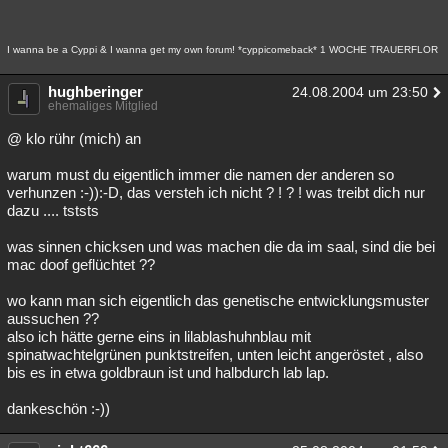
I wanna be a Cyppi & I wanna get my own forum! *cyppicomeback* 1 WOCHE TRAUERFLOR
hughberinger
24.08.2004 um 23:50
ehemaliges Mitglied
@ klo rühr (mich) an
warum must du eigentlich immer die namen der anderen so
verhunzen :-)):-D, das versteh ich nicht ? ! ? ! was treibt dich nur
dazu .... tststs
was sinnen chicksen und was machen die da im saal, sind die bei
mac doof geflüchtet ??
wo kann man sich eigentlich das genetische entwicklungsmuster
aussuchen ??
also ich hätte gerne eins in lilablashuhnblau mit
spinatwachtelgrünen punktstreifen, unten leicht angeröstet , also
bis es in etwa goldbraun ist und halbdurch lab lap.
dankeschön :-))