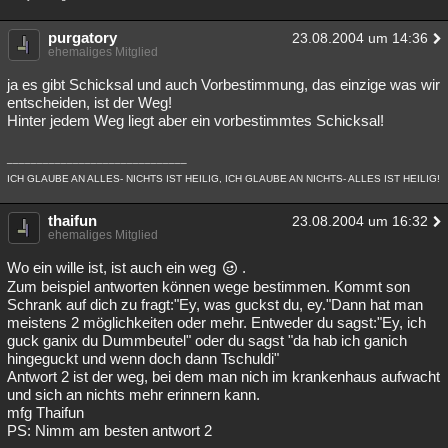
purgatory
23.08.2004 um 14:36
ehemaliges Mitglied
ja es gibt Schicksal und auch Vorbestimmung, das einzige was wir
entscheiden, ist der Weg!
Hinter jedem Weg liegt aber ein vorbestimmtes Schicksal!
______________________________
ICH GLAUBE AN ALLES- NICHTS IST HEILIG, ICH GLAUBE AN NICHTS- ALLES IST HEILIG!
thaifun
23.08.2004 um 16:32
ehemaliges Mitglied
Wo ein wille ist, ist auch ein weg
.
Zum beispiel antworten können wege bestimmen. Kommt son
Schrank auf dich zu fragt:"Ey, was guckst du, ey."Dann hat man
meistens 2 möglichkeiten oder mehr. Entweder du sagst:"Ey, ich
guck ganix du Dummbeutel" oder du sagst "da hab ich ganich
hingeguckt und wenn doch dann Tschuldi"
Antwort 2 ist der weg, bei dem man nich im krankenhaus aufwacht
und sich an nichts mehr erinnern kann.
mfg Thaifun
PS: Nimm am besten antwort 2