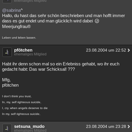
ehemaliges Mitglied
@sabrina
^
Hallo, du hast das sehr schön beschrieben und man hofft immer
dass es gut endet und man glücklich wird dabei
Meerjungfrau®
Leben und leben lassen.
pfötchen
23.08.2004 um 22:52
ehemaliges Mitglied
Habt ihr denn schon mal so ein Erlebniss gehabt, wo ihr euch
gedacht habt: Das war Schicksal! ???
Mfg,
pfötchen
I don't think you trust,
In, my, self righteous suicide,
I, cry, when angels deserve to die
In my, self righteous suicide,
setsuna_mudo
23.08.2004 um 23:28
ehemaliges Mitglied