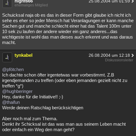
night666
25.08.2004 um 01:59
ehemaliges Mitglied
Schuicksal naja ob es das in dieser Form gibt glaube ich nicht ich
sehe es eher so jeder Mensch hat Veranlagungen er kann manche
Sachen gut und manche schlecht einer hat das Talent 100m unter
10 sek zu laufen der andere wieder ein ganz anderes...das
wichtigeste ist wohl das man dieses auch erkennt und was daraus
macht.
tynkabel
26.08.2004 um 12:18
Diskussionsleiter
@pfötchen
Ich dachte schon öfter irgentetwas war vorbestimmt. Z.B
irgendjemanden zu treffen (oder eben jemanden gezielt nicht zu
treffen *g*)
@hughberinger
Hey, danke für die Initiative!! ;-)
@thaifun
Werde deinen Ratschlag berücksichtigen
Aber noch mal zum Thema.
Denkt ihr Schicksal ist das was man aus seinem Leben macht
oder einfach ein Weg den man geht?