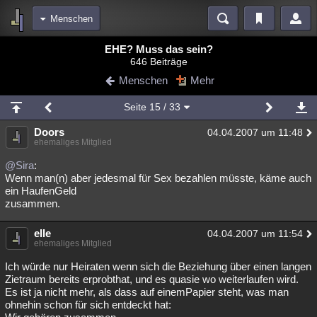
Menschen
Bereiche
EHE? Muss das sein?
646 Beiträge
Echtzeit
Diskussionen
Blogs
Videos
Statistiken
Menschen
Mehr
Chat
Wiki
Neuigkeiten
2
Seite
15
/ 33
meine Rubriken
Doors
04.04.2007 um 11:48
Menschen
Wissenschaft
Politik
Mystery
Kriminalfälle
ehemaliges Mitglied
Spiritualität
Verschwörungen
Technologie
Ufologie
@Sira
:
Wenn man(n) aber jedesmal für Sex bezahlen müsste, käme auch
ein HaufenGeld
Natur
Umfragen
Unterhaltung
zusammen.
weitere Rubriken
elle
Philosophie
Träume
Orte
Esoterik
04.04.2007 um 11:54
Literatur
ehemaliges Mitglied
Astronomie
Helpdesk
Gruppen
Gaming
Filme
Ich würde nur Heiraten wenn sich die Beziehung über einen langen
Zietraum bereits erprobthat, und es quasie wo weiterlaufen wird.
Musik
Clash
Verbesserungen
Allmystery
English
Es ist ja nicht mehr, als dass auf einemPapier steht, was man
ohnehin schon für sich entdeckt hat:
Übersichten