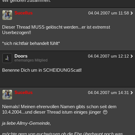
Wir gehören zusammen.
Besucht
Teilgenommen
Alle
Neue
Geschlossen
Sucellus
04.04.2007 um 11:58
Lesenswert
Schlüsselwörter
Dieser Thread MUSS gelöscht werden...er ist extremst
Userbezogen!!
*sich nichtfair behandelt fühlt*
Doors
04.04.2007 um 12:12
ehemaliges Mitglied
Benenne Dich um in SCHEIDUNGScatl!
Sucellus
04.04.2007 um 14:31
Niemals! Meinen ehrenvollen Namen gibts schon seit dem
10.4.2004...und dieser Thread istum einiges jünger
ja liebe Allmy-Gemeinde,
möchte gern von euchwissen ob die Ehe überhaupt noch was