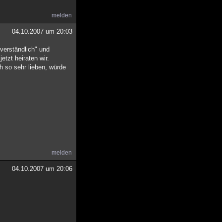
melden
04.10.2007 um 20:03
tverständlich" und
tzt heiraten wir.
h so sehr lieben, würde
melden
04.10.2007 um 20:06