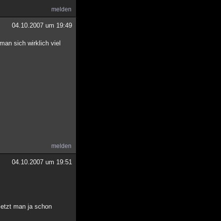
melden
04.10.2007 um 19:49
an sich wirklich viel
melden
04.10.2007 um 19:51
setzt man ja schon