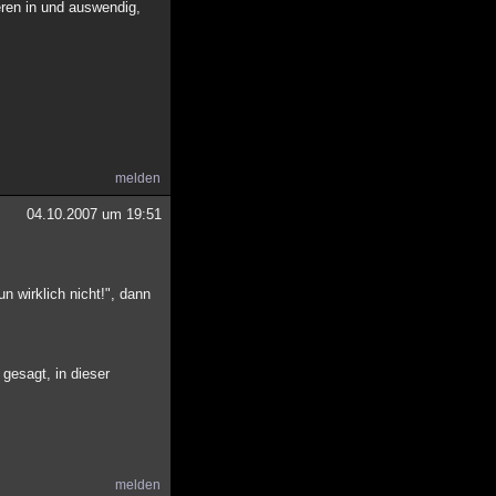
ren in und auswendig,
melden
04.10.2007 um 19:51
n wirklich nicht!", dann
gesagt, in dieser
melden