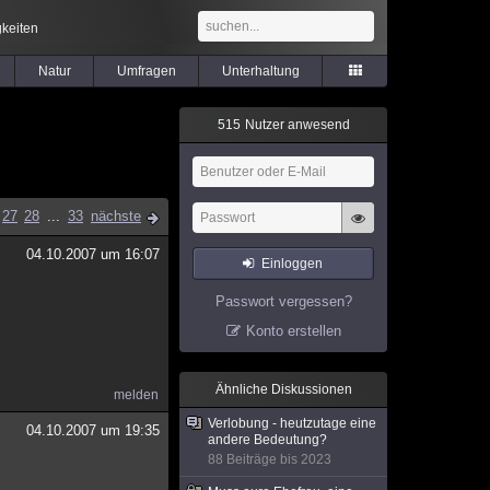
keiten
Natur
Umfragen
Unterhaltung
5
1
5
Nutzer anwesend
27
28
...
33
nächste
04.10.2007 um 16:07
Einloggen
Passwort vergessen?
Konto erstellen
Ähnliche Diskussionen
melden
Verlobung - heutzutage eine
04.10.2007 um 19:35
andere Bedeutung?
88 Beiträge bis 2023