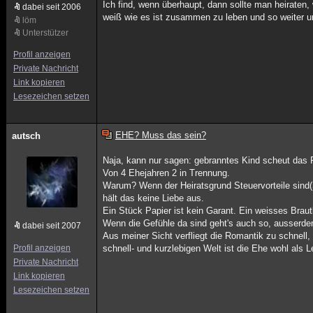
Ich find, wenn überhaupt, dann sollte man heirate
dabei seit 2006
weiß wie es ist zusammen zu leben und so weiter u
löm
Unterstützer
Profil anzeigen
Private Nachricht
Link kopieren
Lesezeichen setzen
EHE? Muss das sein?
autsch
Naja, kann nur sagen: gebranntes Kind scheut das 
Von 4 Ehejahren 2 in Trennung.
Warum? Wenn der Heiratsgrund Steuervorteile sind(S
hält das keine Liebe aus.
Ein Stück Papier ist kein Garant. Ein weisses Braut
Wenn die Gefühle da sind geht's auch so, ausserdem 
dabei seit 2007
Aus meiner Sicht verfliegt die Romantik zu schnell,
Profil anzeigen
schnell- und kurzlebigen Welt ist die Ehe wohl als 
Private Nachricht
Link kopieren
Lesezeichen setzen