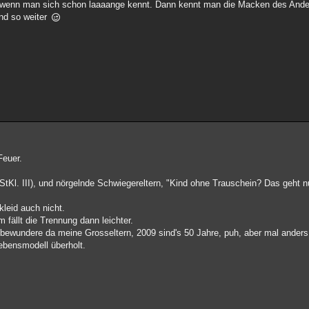
n, wenn man sich schon laaaange kennt. Dann kennt man die Macken des Ande
nd so weiter
Feuer.
tKl. III), und nörgelnde Schwiegereltern, "Kind ohne Trauschein? Das geht nu
kleid auch nicht.
fällt die Trennung dann leichter.
 bewundere da meine Grosseltern, 2009 sind's 50 Jahre, puh, aber mal anders 
Lebensmodell überholt.