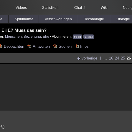
Videos
Statistiken
Chat
Wiki
Neuig
2
le
Spiritualität
Verschwörungen
Technologie
Ufologie
EHE? Muss das sein?
er:
Menschen
,
Beziehung
,
Ehe
▪ Abonnieren:
Feed
E-Mail
Beobachten
Antworten
Suchen
Infos
vorherige
1
...
16
24
25
26
!;)