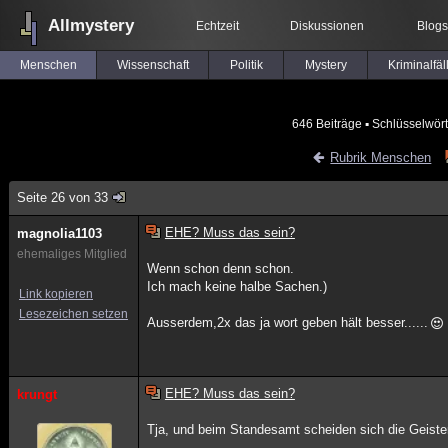
Allmystery
Echtzeit
Diskussionen
Blogs
Menschen
Wissenschaft
Politik
Mystery
Kriminalfäl
646 Beiträge
▪ Schlüsselwört
Rubrik Menschen
Seite 26 von 33
EHE? Muss das sein?
magnolia1103
ehemaliges Mitglied
Wenn schon denn schon.
Ich mach keine halbe Sachen.)
Link kopieren
Lesezeichen setzen
Ausserdem,2x das ja wort geben hält besser......
EHE? Muss das sein?
krungt
Tja, und beim Standesamt scheiden sich die Geister