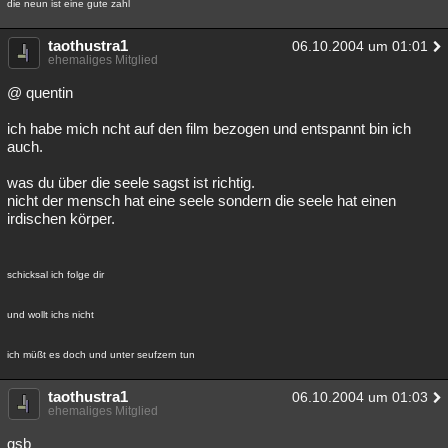
die neun ist eine gute zahl
Besucht
Teilgenommen
Alle
Neue
Geschlossen
taothustra1
06.10.2004 um 01:01
Lesenswert
ehemaliges Mitglied
Schlüsselwörter
@ quentin
ich habe mich ncht auf den film bezogen und entspannt bin ich
auch.
was du über die seele sagst ist richtig.
nicht der mensch hat eine seele sondern die seele hat einen
irdischen körper.
schicksal ich folge dir
und wollt ichs nicht
ich müßt es doch und unter seufzern tun
taothustra1
06.10.2004 um 01:03
ehemaliges Mitglied
gsb