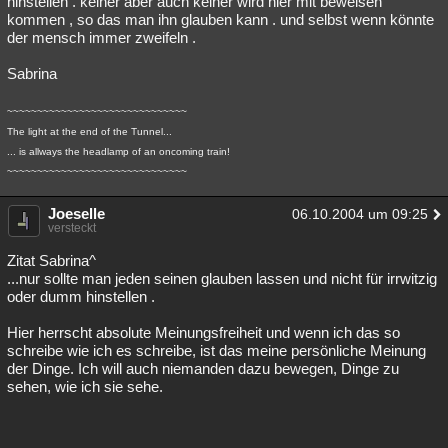
hinstellen . keiner aber auch keiner wird hier mit beweisen
kommen , so das man ihn glauben kann . und selbst wenn könnte
der mensch immer zweifeln .
Sabrina
~~~~~~~~~~~~~~~~~~~~~~~~~~~~~~
The light at the end of the Tunnel...
... is allways the headlamp of an oncoming train!
~~~~~~~~~~~~~~~~~~~~~~~~~~~~~~
Joeselle
06.10.2004 um 09:25
versteckt
Zitat Sabrina^
...nur sollte man jeden seinen glauben lassen und nicht für irrwitzig
oder dumm hinstellen .
Hier herrscht absolute Meinungsfreiheit und wenn ich das so
schreibe wie ich es schreibe, ist das meine persönliche Meinung
der Dinge. Ich will auch niemanden dazu bewegen, Dinge zu
sehen, wie ich sie sehe.