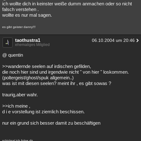
ich wollte dich in keinster weiße dumm anmachen oder so nicht
falsch verstehen .
wollte es nur mal sagen.
es gibt geister danny!!!
taothustra1
06.10.2004 um 20:46
ehemaliges Mitglied
@ quentin
>>wandernde seelen auf irdischen gefilden,
die noch hier sind und irgendwie nicht " von hier " loskommen.
(poltergeist/ghost/spuk allgemein..)
was ist mit diesen seelen? meint ihr , es gibt sowas ?
traurig,aber wahr.
>>ich meine ,
d i e vorstellung ist ziemlich beschissen.
nur ein grund sich besser damit zu beschäftigen
schicksal ich folge dir