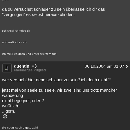
da du versuchst schlauer zu sein überlasse ich dir das
"vergnügen" es selbst herauszufinden.
schicksal ich folge dir
und wollt ichs nicht
ich müßt es doch und unter seufzern tun
quentin_=3
06.10.2004 um 01:07
ehemaliges Mitglied
wer versucht hier denn schlauer zu sein? ich doch nicht ?
jetzt mal von seele zu seele, wir zwei sind uns trotz mancher
wanderung
nicht begegnet, oder ?
wüßt ich....
...gern.
die neun ist eine gute zahl