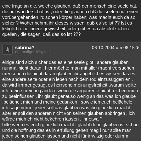
eine frage an die, welche glauben, daß der mensch eine seele hat,
die auf wanderschaft ist, oder die glauben daß die seelen nur einen
vorübergehenden irdischen körper haben: was macht euch da so
sicher ? Woher nehmt ihr dieses wissen, daß es so ist ?? Ist es
lediglich eine innere gewissheit, oder gibt es da absolut sichere
quellen , die sagen, daß das so ist ???
sabrina^
06.10.2004 um 08:15
ehemaliges Mitglied
einige sind sich sicher das es eine seele gibt , andere glauben
nunmal nicht daran . hier möchte man mit aller macht versuchen
menschen die nicht daran glauben ihr angebliches wissen das es
eine andere seite oder ein leben nach dem tod einzusuggerrien .
da wird immer gesagt es herrsche meinungsfreiheit ,warum sollte
ich meine meinung ändern wenn die argumente nicht reichen mich
zu beeinflussen . ihr glaubt genauso wenig an das was ich glaube
,belächelt mich und meine gedanken , sowie ich euch belächele .
ich sage immer jeder soll das glauben was ihn glücklich macht ,
aber er soll den anderen nicht von seinen glauben abbringen . ich
würde mich eh nicht bekehren lassen , ihr etwa ?
bitte wenn es euch glücklich macht , glaubt denn glauben ist schön
und die hoffnung das es in erfüllung gehen mag ! nur sollte man
jeden seinen glauben lassen und nicht für irrwitzig oder dumm