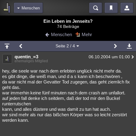
Menschen
Bereiche
Ein Leben im Jenseits?
74 Beiträge
Echtzeit
Diskussionen
Blogs
Videos
Statistiken
Menschen
Mehr
Chat
Wiki
Neuigkeiten
3
Seite
2
/ 4
meine Rubriken
quentin_=3
06.10.2004 um 01:00
Menschen
Wissenschaft
Politik
Mystery
Kriminalfälle
ehemaliges Mitglied
Spiritualität
Verschwörungen
Technologie
Ufologie
hey, die seele war nach dem erlebten unglück nicht mehr da.
es gibt dinge, die weiß man, und d a s kann ich beschwören ,
da war nicht mal der Gevatter Tod zugegen, das geht ziemlich fix
Natur
Umfragen
Unterhaltung
geht das.
weitere Rubriken
war immerhin keine fünf minuten nach dem crash am unfallort.
auf jeden fall denke ich seitdem, daß der tod mir den Buckel
Philosophie
Träume
Orte
Esoterik
Literatur
runterrutschen
kann, und alles düstere und was damit zu tun hat auch.
Astronomie
Helpdesk
Gruppen
Gaming
Filme
wir sind mehr als nur das bißchen Körper was so leicht zerstört
werden kann.
Musik
Clash
Verbesserungen
Allmystery
English
Übersichten