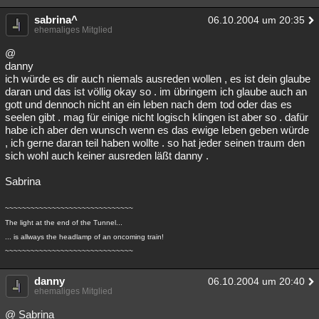
sabrina^
06.10.2004 um 20:35
ehemaliges Mitglied
@
danny
ich würde es dir auch niemals ausreden wollen , es ist dein glaube
daran und das ist völlig okay so . im übringem ich glaube auch an
gott und dennoch nicht an ein leben nach dem tod oder das es
seelen gibt . mag für einige nicht logisch klingen ist aber so . dafür
habe ich aber den wunsch wenn es das ewige leben geben würde
, ich gerne daran teil haben wollte . so hat jeder seinen traum den
sich wohl auch keiner ausreden läßt danny .
Sabrina
~~~~~~~~~~~~~~~~~~~~~~~~~~~~~~
The light at the end of the Tunnel...
... is allways the headlamp of an oncoming train!
~~~~~~~~~~~~~~~~~~~~~~~~~~~~~~
danny
06.10.2004 um 20:40
ehemaliges Mitglied
@ Sabrina