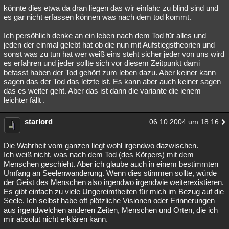
könnte dies etwa da dran liegen das wir einfahc zu blind sind und
es gar nicht erfassen können was nach dem tod kommt.
Ich persöhlich denke an ein leben nach dem Tod für alles und
jeden der einmal gelebt hat ob die nun mit Aufstiegstheorien und
sonst was zu tun hat wer weiß eins steht sicher jeder von uns wird
es erfahren und jeder sollte sich vor diesem Zeitpunkt dami
befasst haben der Tod gehört zum leben dazu. Aber keiner kann
sagen das der Tod das letzte ist. Es kann aber auch keiner sagen
das es weiter geht. Aber das ist dann die variante die ienem
leichter fällt .
starlord
06.10.2004 um 18:16
Die Wahrheit vom ganzen liegt wohl irgendwo dazwischen.
Ich weiß nicht, was nach dem Tod (des Körpers) mit dem
Menschen geschieht. Aber ich glaube auch in einem bestimmten
Umfang an Seelenwanderung. Wenn dies stimmen sollte, würde
der Geist des Menschen also irgendwo irgendwie weiterexistieren.
Es gibt einfach zu viele Ungereimtheiten für mich im Bezug auf die
Seele. Ich selbst habe oft plötzliche Visionen oder Erinnerungen
aus irgendwelchen anderen Zeiten, Menschen und Orten, die ich
mir absolut nicht erklären kann.