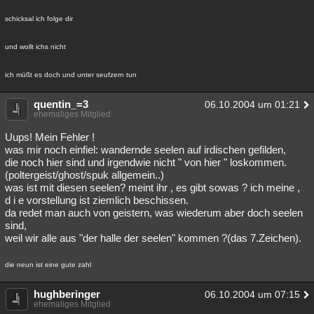
schicksal ich folge dir
und wollt ichs nicht
ich müßt es doch und unter seufzern tun
quentin_=3
06.10.2004 um 01:21
ehemaliges Mitglied
Uups! Mein Fehler !
was mir noch einfiel: wandernde seelen auf irdischen gefilden,
die noch hier sind und irgendwie nicht " von hier " loskommen.
(poltergeist/ghost/spuk allgemein..)
was ist mit diesen seelen? meint ihr , es gibt sowas ? ich meine ,
d i e vorstellung ist ziemlich beschissen.
da redet man auch von geistern, was wiederum aber doch seelen
sind,
weil wir alle aus "der halle der seelen" kommen ?(das 7.Zeichen).
die neun ist eine gute zahl
hughberinger
06.10.2004 um 07:15
ehemaliges Mitglied