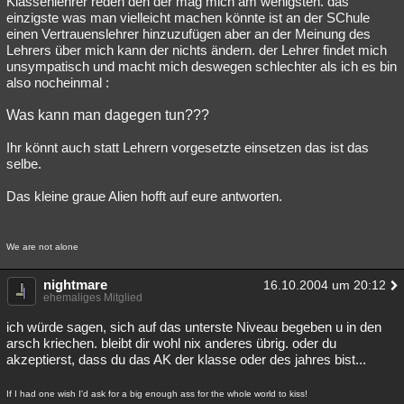
Klassenlehrer reden den der mag mich am wenigsten. das
einzigste was man vielleicht machen könnte ist an der SChule
Besucht
Teilgenommen
Alle
Neue
Geschlossen
einen Vertrauenslehrer hinzuzufügen aber an der Meinung des
Lehrers über mich kann der nichts ändern. der Lehrer findet mich
Lesenswert
Schlüsselwörter
unsympatisch und macht mich deswegen schlechter als ich es bin
also nocheinmal :
Was kann man dagegen tun???
Ihr könnt auch statt Lehrern vorgesetzte einsetzen das ist das
selbe.
Das kleine graue Alien hofft auf eure antworten.
We are not alone
nightmare
16.10.2004 um 20:12
ehemaliges Mitglied
ich würde sagen, sich auf das unterste Niveau begeben u in den
arsch kriechen. bleibt dir wohl nix anderes übrig. oder du
akzeptierst, dass du das AK der klasse oder des jahres bist...
If I had one wish I'd ask for a big enough ass for the whole world to kiss!