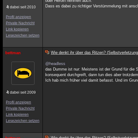
oder Heroin nehmen auch.
Dass es dabei zu richtiger Verstümmelung mit ansc
dabei seit 2010
Profil anzeigen
Private Nachricht
Link kopieren
Lesezeichen setzen
Wie denkt ihr über das Ritzen? (Selbstverletzung
bettman
@headless
das Dumme ist nur: Meistens ist der Grund für die S
konsequent durchgreift, dann tun dies aber trotzde
Ich hab mich früher viel damit befasst. Und im Gru
dabei seit 2009
Profil anzeigen
Private Nachricht
Link kopieren
Lesezeichen setzen
Wie denkt ihr über das Ritzen? (Selbstverletzung