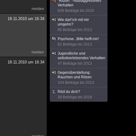
"Ritzen" - Autoaggressives
Verhalten
melden
639 Beiträge bis 2016
18.11.2010 um 16:34
Wie darf ich mit mir
umgehn?
80 Beiträge bis 2013
Psychose...Bitte helft mir!
81 Beiträge bis 2013
melden
Jugendliche und
selbstverletzendes Verhalten
18.11.2010 um 16:34
47 Beiträge bis 2013
Gegenüberstellung:
Rauchen und Ritzen
104 Beiträge bis 2013
Ritzt du dich?
39 Beiträge bis 2018