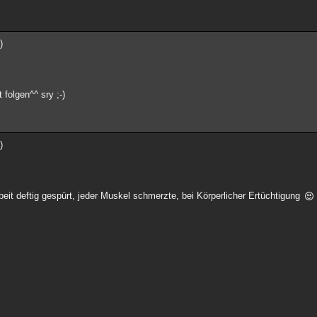
)
folgen^^ sry ;-)
)
rbeit deftig gespürt, jeder Muskel schmerzte, bei Körperlicher Ertüchtigung