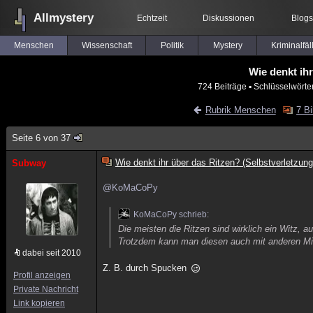
Allmystery
Echtzeit
Diskussionen
Blogs
Menschen
Wissenschaft
Politik
Mystery
Kriminalfäl
Wie denkt ih
724 Beiträge
▪ Schlüsselwörte
Rubrik Menschen
7 Bi
Seite 6 von 37
Wie denkt ihr über das Ritzen? (Selbstverletzung
Subway
@KoMaCoPy
KoMaCoPy schrieb:
Die meisten die Ritzen sind wirklich ein Witz,
Trotzdem kann man diesen auch mit anderen Mi
dabei seit 2010
Z. B. durch Spucken
Profil anzeigen
Private Nachricht
Link kopieren