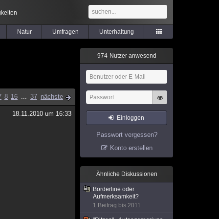
keiten
Natur
Umfragen
Unterhaltung
9
7
4
Nutzer anwesend
7
8
16
...
37
nächste
18.11.2010 um 16:33
Einloggen
Passwort vergessen?
Konto erstellen
Ähnliche Diskussionen
Borderline oder
Aufmerksamkeit?
1 Beitrag bis 2011