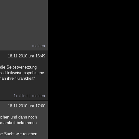
melden
18.11.2010 um 16:49
die Selbstverletzung
read teilweise psychische
an ihre "Krankheit"
1x zitiert
melden
18.11.2010 um 17:00
auchen und dann noch
erksamkeit bekommen.
ine Sucht wie rauchen