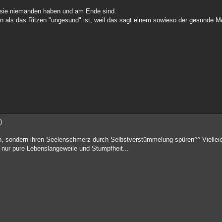
ss sie niemanden haben und am Ende sind.
kern als das Ritzen "ungesund" ist, weil das sagt einem sowieso der gesunde
)
en, sondern ihren Seelenschmerz durch Selbstverstümmelung spüren^^ Vielleic
h nur pure Lebenslangeweile und Stumpfheit...