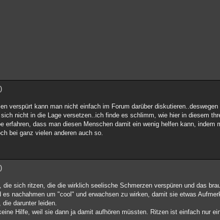
)
en verspürt kann man nicht einfach im Forum darüber diskutieren..deswegen 
sich nicht in die Lage versetzen..ich finde es schlimm, wie hier in diesem th
e erfahren, dass man diesen Menschen damit ein wenig helfen kann, indem m
och bei ganz vielen anderen auch so.
)
 die sich ritzen, die die wirklich seelische Schmerzen verspüren und das br
d es nachahmen um "cool" und erwachsen zu wirken, damit sie etwas Aufm
 die darunter leiden.
ine Hilfe, weil sie dann ja damit aufhören müssten. Ritzen ist einfach nur e