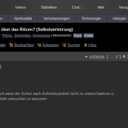
Videos
Statistiken
Chat
Wiki
Neuig
2
le
Spiritualität
Verschwörungen
Technologie
Ufologie
r über das Ritzen? (Selbstverletzung)
r:
Ritzen
,
Schneiden
,
Depressiva
▪ Abonnieren:
Feed
E-Mail
lder
Beobachten
Antworten
Suchen
Infos
vorherige
1
...
4
5
6
)
 auch wenn der Schrei nach Aufmerksamkeit nicht zu unterschaetzen iz.
tteln versuchen zu aeussern