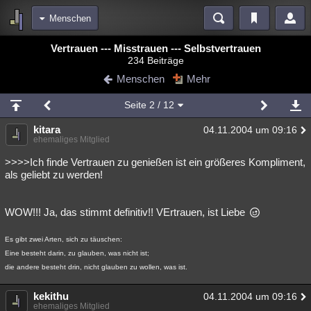
Menschen
Bereiche
Vertrauen --- Misstrauen --- Selbstvertrauen
234 Beiträge
Echtzeit
Diskussionen
Blogs
Videos
Statistiken
Menschen
Mehr
Chat
Wiki
Neuigkeiten
Seite
2
/ 12
meine Rubriken
kitara
04.11.2004 um 09:16
Menschen
Wissenschaft
Politik
Mystery
Kriminalfälle
ehemaliges Mitglied
Spiritualität
Verschwörungen
Technologie
Ufologie
>>>>Ich finde Vertrauen zu genießen ist ein größeres Kompliment,
als geliebt zu werden!
Natur
Umfragen
Unterhaltung
weitere Rubriken
WOW!!! Ja, das stimmt definitiv!! VErtrauen, ist Liebe
Philosophie
Träume
Orte
Esoterik
Literatur
Es gibt zwei Arten, sich zu täuschen:
Eine besteht darin, zu glauben, was nicht ist;
Astronomie
Helpdesk
Gruppen
Gaming
Filme
die andere besteht drin, nicht glauben zu wollen, was ist.
Musik
Clash
Verbesserungen
Allmystery
English
kekithu
04.11.2004 um 09:16
Übersichten
ehemaliges Mitglied