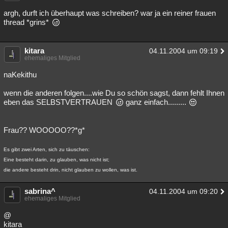
Besucht
Teilgenommen
Alle
Neue
Geschlossen
argh, durft ich überhaupt was schreiben? war ja ein reiner frauen
thread *grins*
Lesenswert
Schlüsselwörter
kitara
04.11.2004 um 09:19
ehemaliges Mitglied
naKekithu
wenn die anderen folgen....wie Du so schön sagst, dann fehlt Ihnen
eben das SELBSTVERTRAUEN
ganz einfach.........
Frau?? WOOOOO??*g*
Es gibt zwei Arten, sich zu täuschen:
Eine besteht darin, zu glauben, was nicht ist;
die andere besteht drin, nicht glauben zu wollen, was ist.
sabrina^
04.11.2004 um 09:20
ehemaliges Mitglied
@
kitara