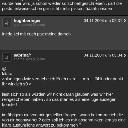
wurde hier wird ja schon wieder so schnell geschrieben , daß die
posts teilweise schon gar nicht mehr pissen, ääääh passen
hughberinger
04.11.2004 um 09:31
ehemaliges Mitglied
friede sei mit euch pax meine damen
sabrina^
04.11.2004 um 09:34
ehemaliges Mitglied
@
kitara
>also irgendwie verstehe ich Euch nich.......mh.....fühlt oder denkt
Ihr wirklich s0 >
liest sich so als würden wir nicht daran glauben was wir hier
reingeschieben haben . so das man es als eine lüge auslegen
könnte !
im übrigem die von mir gestellten fragen , wann bekomme ich die
von dir beantwortet ? oder soll ich es mir abschminken jemals eine
klare ausführliche antwort zu bekommen ?