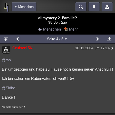
Menschen
Bereiche
allmystery 2. Familie?
98 Beiträge
Echtzeit
Diskussionen
Blogs
Videos
Statistiken
Menschen
Mehr
Chat
Wiki
Neuigkeiten
2
Seite
4
/ 5
meine Rubriken
Cruiser156
10.11.2004 um 17:14
Menschen
Wissenschaft
Politik
Mystery
Kriminalfälle
Spiritualität
Verschwörungen
Technologie
Ufologie
@tao
Bin umgezogen und habe zu Hause noch keinen neuen Anschluß !
Natur
Umfragen
Unterhaltung
weitere Rubriken
Ich bin schon ein Rabenvater, ich weiß !
Philosophie
Träume
Orte
Esoterik
Literatur
@Sidhe
Astronomie
Helpdesk
Gruppen
Gaming
Filme
Danke !
Musik
Clash
Verbesserungen
Allmystery
English
Niemals aufgeben !
Übersichten