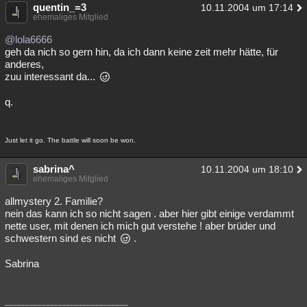
quentin_=3
10.11.2004 um 17:14
Besucht
Teilgenommen
Alle
Neue
Geschlossen
ehemaliges Mitglied
@lola6666
Lesenswert
Schlüsselwörter
geh da nich so gern hin, da ich dann keine zeit mehr hätte, für
anderes,
zuu interessant da...
q.
Just let it go. The battle will soon be won.
sabrina^
10.11.2004 um 18:10
ehemaliges Mitglied
allmystery 2. Familie?
nein das kann ich so nicht sagen . aber hier gibt einige verdammt
nette user, mit denen ich mich gut verstehe ! aber brüder und
schwestern sind es nicht
.
Sabrina
______________________________