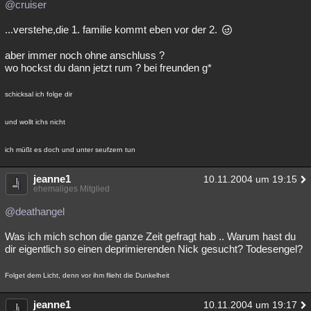
@cruiser
...verstehe,die 1. familie kommt eben vor der 2.
aber immer noch ohne anschluss ?
wo hockst du dann jetzt rum ? bei freunden g*
schicksal ich folge dir
und wollt ichs nicht
ich müßt es doch und unter seufzern tun
jeanne1
10.11.2004 um 19:15
ehemaliges Mitglied
@deathangel
Was ich mich schon die ganze Zeit gefragt hab .. Warum hast du
dir eigentlich so einen deprimierenden Nick gesucht? Todesengel?
Folget dem Licht, denn vor ihm flieht die Dunkelheit
jeanne1
10.11.2004 um 19:17