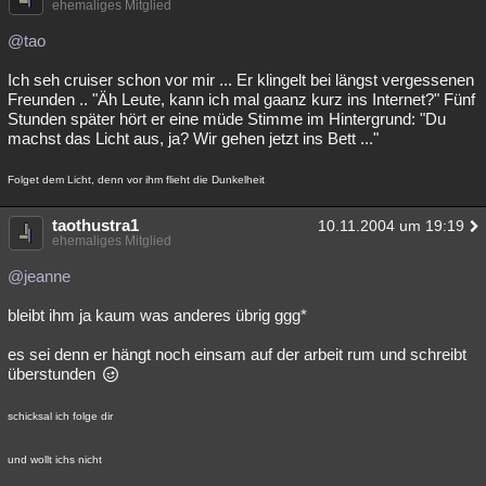
ehemaliges Mitglied
@tao
Ich seh cruiser schon vor mir ... Er klingelt bei längst vergessenen
Freunden .. "Äh Leute, kann ich mal gaanz kurz ins Internet?" Fünf
Stunden später hört er eine müde Stimme im Hintergrund: "Du
machst das Licht aus, ja? Wir gehen jetzt ins Bett ..."
Folget dem Licht, denn vor ihm flieht die Dunkelheit
taothustra1
10.11.2004 um 19:19
ehemaliges Mitglied
@jeanne
bleibt ihm ja kaum was anderes übrig ggg*
es sei denn er hängt noch einsam auf der arbeit rum und schreibt
überstunden
schicksal ich folge dir
und wollt ichs nicht