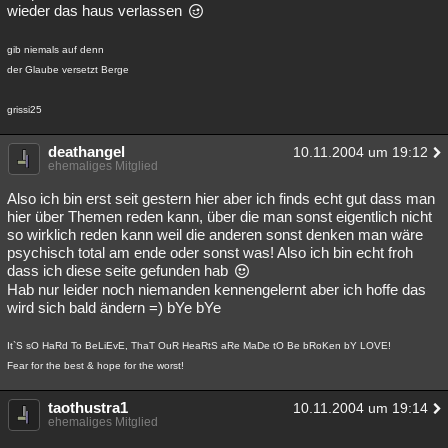
wieder das haus verlassen
gib niemals auf denn
der Glaube versetzt Berge
grissi25
deathangel
10.11.2004 um 19:12
ehemaliges Mitglied
Also ich bin erst seit gestern hier aber ich finds echt gut dass man
hier über Themen reden kann, über die man sonst eigentlich nicht
so wirklich reden kann weil die anderen sonst denken man wäre
psychisch total am ende oder sonst was! Also ich bin echt froh
dass ich diese seite gefunden hab
Hab nur leider noch niemanden kennengelernt aber ich hoffe das
wird sich bald ändern =) bYe bYe
It`S sO HaRd To BeLiEvE, ThaT OuR HeaRtS aRe MaDe tO Be bRoKen bY LOVE!
Fear for the best & hope for the worst!
taothustra1
10.11.2004 um 19:14
ehemaliges Mitglied