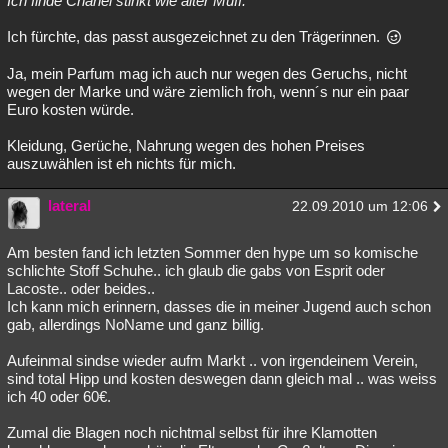
Ich finde Chanel stinkt wie alter Muff.
Besucht
Teilgenommen
Alle
Neue
Geschlossen
Ich fürchte, das passt ausgezeichnet zu den Trägerinnen.
Lesenswert
Schlüsselwörter
Ja, mein Parfum mag ich auch nur wegen des Geruchs, nicht
wegen der Marke und wäre ziemlich froh, wenn´s nur ein paar
Euro kosten würde.
Kleidung, Gerüche, Nahrung wegen des hohen Preises
auszuwählen ist eh nichts für mich.
lateral
22.09.2010 um 12:06
Am besten fand ich letzten Sommer den hype um so komische
schlichte Stoff Schuhe.. ich glaub die gabs von Esprit oder
Lacoste.. oder beides..
Ich kann mich erinnern, dasses die in meiner Jugend auch schon
gab, allerdings NoName und ganz billig.
Aufeinmal sindse wieder aufm Markt .. von irgendeinem Verein,
sind total Hipp und kosten deswegen dann gleich mal .. was weiss
ich 40 oder 60€.
Zumal die Blagen noch nichtmal selbst für ihre Klamotten