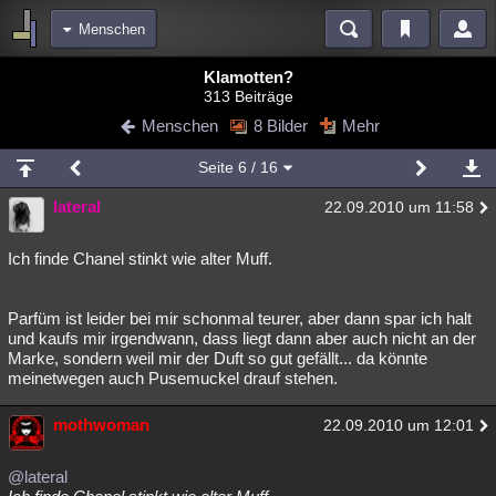
Menschen
Bereiche
Klamotten?
313 Beiträge
Echtzeit
Diskussionen
Blogs
Videos
Statistiken
Menschen
8 Bilder
Mehr
Chat
Wiki
Neuigkeiten
2
Seite
6
/ 16
meine Rubriken
lateral
22.09.2010 um 11:58
Menschen
Wissenschaft
Politik
Mystery
Kriminalfälle
Spiritualität
Verschwörungen
Technologie
Ufologie
Ich finde Chanel stinkt wie alter Muff.
Natur
Umfragen
Unterhaltung
Parfüm ist leider bei mir schonmal teurer, aber dann spar ich halt
weitere Rubriken
und kaufs mir irgendwann, dass liegt dann aber auch nicht an der
Marke, sondern weil mir der Duft so gut gefällt... da könnte
Philosophie
Träume
Orte
Esoterik
Literatur
meinetwegen auch Pusemuckel drauf stehen.
Astronomie
Helpdesk
Gruppen
Gaming
Filme
mothwoman
22.09.2010 um 12:01
Musik
Clash
Verbesserungen
Allmystery
English
@lateral
Übersichten