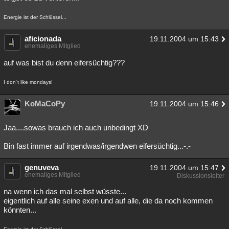
Besucht
Teilgenommen
Alle
Neue
Geschlossen
Energie ist der Schlüssel...
Lesenswert
Schlüsselwörter
aficionada
19.11.2004 um 15:43
ehemaliges Mitglied
auf was bist du denn eifersüchtig???
I don´t like mondays!
KoMaCoPy
19.11.2004 um 15:46
Jaa....sowas brauch ich auch unbedingt XD
Bin fast immer auf irgendwas/irgendwen eifersüchtig...-.-
genuveva
19.11.2004 um 15:47
ehemaliges Mitglied
Diskussionsleiter
na wenn ich das mal selbst wüsste...
eigentlich auf alle seine exen und auf alle, die da noch kommen
könnten...