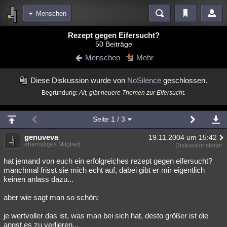
Menschen
Bereiche
Rezept gegen Eifersucht?
50 Beiträge
Echtzeit
Diskussionen
Blogs
Videos
Statistiken
Menschen
Mehr
Chat
Wiki
Neuigkeiten
2
Diese Diskussion wurde von
NoSilence
geschlossen.
meine Rubriken
Begründung:
Alt, gibt neuere Themen zur Eifersucht.
Menschen
Wissenschaft
Politik
Mystery
Kriminalfälle
Spiritualität
Verschwörungen
Technologie
Ufologie
Seite
1
/ 3
Natur
genuveva
Umfragen
Unterhaltung
19.11.2004 um 15:42
ehemaliges Mitglied
Diskussionsleiter
weitere Rubriken
hat jemand von euch ein erfolgreiches rezept gegen eifersucht?
Philosophie
Träume
Orte
Esoterik
Literatur
manchmal frisst sie mich echt auf, dabei gibt er mir eigentlich
keinen anlass dazu...
Astronomie
Helpdesk
Gruppen
Gaming
Filme
aber wie sagt man so schön:
Musik
Clash
Verbesserungen
Allmystery
English
je wertvoller das ist, was man bei sich hat, desto größer ist die
Übersichten
angst es zu verlieren...