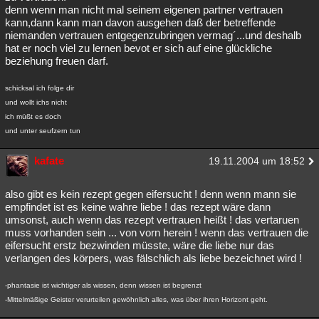
denn wenn man nicht mal seinem eigenen partner vertrauen
kann,dann kann man davon ausgehen daß der betreffende
niemanden vertrauen entgegenzubringen vermag´...und deshalb
hat er noch viel zu lernen bevot er sich auf eine glückliche
beziehung freuen darf.
schicksal ich folge dir
und wollt ichs nicht
ich müßt es doch
und unter seufzern tun
kafate
19.11.2004 um 18:52
also gibt es kein rezept gegen eifersucht ! denn wenn mann sie
empfindet ist es keine wahre liebe ! das rezept wäre dann
umsonst, auch wenn das rezept vertrauen heißt ! das vertaruen
muss vorhanden sein ... von vorn herein ! wenn das vertrauen die
eifersucht erstz bezwinden müsste, wäre die liebe nur das
verlangen des körpers, was fälschlich als liebe bezeichnet wird !
-phantasie ist wichtiger als wissen, denn wissen ist begrenzt
-Mittelmäßige Geister verurteilen gewöhnlich alles, was über ihren Horizont geht.