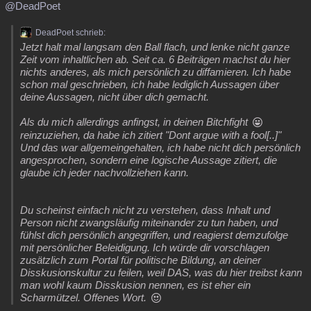
@DeadPoet
Besucht
Teilgenommen
Alle
Neue
Geschlossen
DeadPoet schrieb:
Lesenswert
Schlüsselwörter
Jetzt halt mal langsam den Ball flach, und lenke nicht ganze
Zeit vom inhaltlichen ab. Seit ca. 6 Beiträgen machst du hier
nichts anderes, als mich persönlich zu diffamieren. Ich habe
schon mal geschrieben, ich habe lediglich Aussagen über
deine Aussagen, nicht über dich gemacht.
Als du mich allerdings anfingst, in deinen Bitchfight
reinzuziehen, da habe ich zitiert "Dont argue with a fool[..]"
Und das war allgemeingehalten, ich habe nicht dich persönlich
angesprochen, sondern eine logische Aussage zitiert, die
glaube ich jeder nachvollziehen kann.
Du scheinst einfach nicht zu verstehen, dass Inhalt und
Person nicht zwangsläufig miteinander zu tun haben, und
fühlst dich persönlich angegriffen, und reagierst demzufolge
mit persönlicher Beleidigung. Ich würde dir vorschlagen
zusätzlich zum Portal für politische Bildung, an deiner
Disskusionskultur zu feilen, weil DAS, was du hier treibst kann
man wohl kaum Disskusion nennen, es ist eher ein
Scharmützel. Offenes Wort.