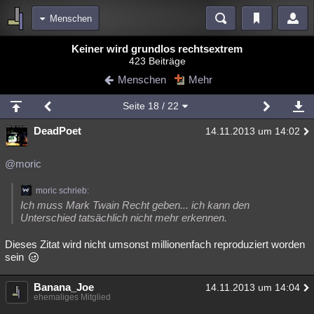
Menschen
Bereiche
Keiner wird grundlos rechtsextrem
423 Beiträge
Echtzeit
Diskussionen
Blogs
Videos
Statistiken
Menschen
Mehr
Chat
Wiki
Neuigkeiten
Seite
18
/ 22
meine Rubriken
DeadPoet
14.11.2013 um 14:02
Menschen
Wissenschaft
Politik
Mystery
Kriminalfälle
Spiritualität
Verschwörungen
Technologie
Ufologie
@moric
Natur
Umfragen
Unterhaltung
moric schrieb:
Ich muss Mark Twain Recht geben... ich kann den
weitere Rubriken
Unterschied tatsächlich nicht mehr erkennen.
Philosophie
Träume
Orte
Esoterik
Literatur
Dieses Zitat wird nicht umsonst millionenfach reproduziert worden
sein
Astronomie
Helpdesk
Gruppen
Gaming
Filme
Musik
Banana_Joe
Clash
Verbesserungen
Allmystery
English
14.11.2013 um 14:04
ehemaliges Mitglied
Übersichten