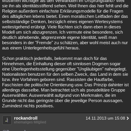
Muslimen wichtiger als den Verwandten im Ursprungsland? Weil
sie ihn als identitätsstiftend sehen. Weil Ihnen das hier fehlt und die
Religion außerdem einfachste Erklärungsmodelle für die Fragen
des alltäglichen lebens bietet. Einen moralischen Leitfaden der das
selbstständige Denken, bezüglich eines eigenen Wertesystems
weitestgehend erübrigt. Viele flüchten sich dann eben in dieses
Modell um sich abzugrenzen. Ich vermute eine besondere, sich
deutlich abhebende, abgrenzende eigene Identität, weiß man
besonders in der "Fremde" zu schätzen, aber wohl meist auch nur
aus einem Unterlegenheitsgefühl heraus.
Schon praktisch jedenfalls, bekommt man doch für das
Hinnehmen, die Einhaltung dieser oft sinnlosen Dogmen sogar
eine Überlegenheitsstellung gegenüber "Ungläubigen" nahegelegt.
Nationalisten benutzen für den selben Zweck, das Land in dem sie
bzw. ihre Vorfahren geboren sind. Rassisten die Hautfarbe,
Faschisten die politische Orientierung usw. Das Prinzip dahinter ist
allerdings dasselbe. Man betrachtet sich als pseudelitäre Gruppe
Auserwählter. Auswerwählt aufgrund von Merkmalen, die im
Grunde nicht das geringste über die jeweilige Person aussagen.
Zumindest nichts positives.
rockandroll
14.11.2013 um 15:08
ehemaliges Mitglied