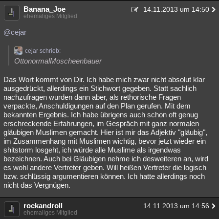
Banana_Joe
14.11.2013 um 14:50
ehemaliges Mitglied
@cejar
cejar schrieb:
OttonormalMoscheenbauer
Das Wort kommt von Dir. Ich habe mich zwar nicht absolut klar
ausgedrückt, allerdings ein Stichwort gegeben. Statt sachlich
nachzufragen wurden dann aber, als rethorische Fragen
verpackte, Anschuldigungen auf den Plan gerufen. Mit dem
bekannten Ergebnis. Ich habe übrigens auch schon oft genug
erschreckende Erfahrungen, im Gespräch mit ganz normalen
gläubigen Muslimen gemacht. Hier ist mir das Adjektiv "gläubig",
im Zusammenhang mit Muslimen wichtig, bevor jetzt wieder ein
shitstorm losgeht, ich würde alle Muslime als irgendwas
bezeichnen. Auch bei Gläubigen nehme ich desweiteren an, wird
es wohl andere Vertreter geben. Will heißen Vertreter die logisch
bzw. schlüssig argumentieren können. Ich hatte allerdings noch
nicht das Vergnügen.
rockandroll
14.11.2013 um 14:56
ehemaliges Mitglied