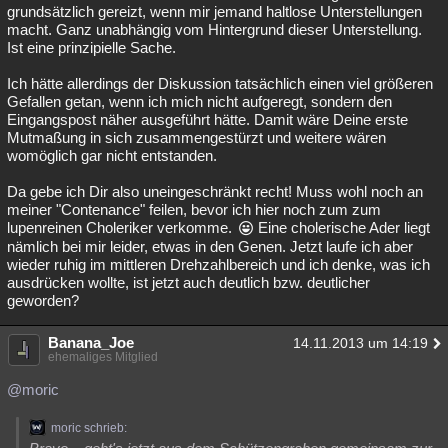
grundsätzlich gereizt, wenn mir jemand haltlose Unterstellungen
macht. Ganz unabhängig vom Hintergrund dieser Unterstellung.
Ist eine prinzipielle Sache.
Ich hätte allerdings der Diskussion tatsächlich einen viel größeren
Gefallen getan, wenn ich mich nicht aufgeregt, sondern den
Eingangspost näher ausgeführt hätte. Damit wäre Deine erste
Mutmaßung in sich zusammengestürzt und weitere wären
womöglich gar nicht entstanden.
Da gebe ich Dir also uneingeschränkt recht! Muss wohl noch an
meiner "Contenance" feilen, bevor ich hier noch zum zum
lupenreinen Choleriker verkomme.
Eine cholerische Ader liegt
nämlich bei mir leider, etwas in den Genen. Jetzt laufe ich aber
wieder ruhig im mittleren Drehzahlbereich und ich denke, was ich
ausdrücken wollte, ist jetzt auch deutlich bzw. deutlicher
geworden?
Banana_Joe
14.11.2013 um 14:19
ehemaliges Mitglied
@moric
moric schrieb: