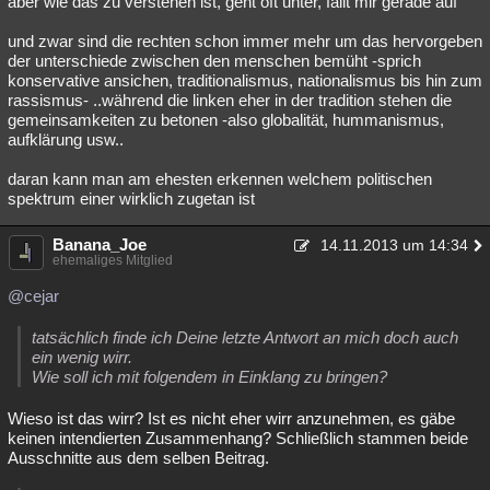
aber wie das zu verstehen ist, geht oft unter, fällt mir gerade auf
und zwar sind die rechten schon immer mehr um das hervorgeben
der unterschiede zwischen den menschen bemüht -sprich
konservative ansichen, traditionalismus, nationalismus bis hin zum
rassismus- ..während die linken eher in der tradition stehen die
gemeinsamkeiten zu betonen -also globalität, hummanismus,
aufklärung usw..
daran kann man am ehesten erkennen welchem politischen
spektrum einer wirklich zugetan ist
Banana_Joe
14.11.2013 um 14:34
ehemaliges Mitglied
@cejar
tatsächlich finde ich Deine letzte Antwort an mich doch auch
ein wenig wirr.
Wie soll ich mit folgendem in Einklang zu bringen?
Wieso ist das wirr? Ist es nicht eher wirr anzunehmen, es gäbe
keinen intendierten Zusammenhang? Schließlich stammen beide
Ausschnitte aus dem selben Beitrag.