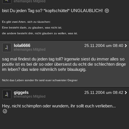
ehemaliges Mitglied
Besucht
Teilgenommen
Alle
Neue
Geschlossen
bist Du jeden Tag so? *kopfschüttel* UNGLAUBLICH!
Lesenswert
Schlüsselwörter
Es gibt zwei Arten, sich zu täuschen:
Eine besteht darin, zu glauben, was nicht ist;
die andere besteht drin, nicht glauben zu wollen, was ist.
lola6666
25.11.2004 um 08:40
ehemaliges Mitglied
sag mal findest du jeden tag toll? irgenwie siest du immer alles so
positiv ist es bei dir so oder übersiest du echt die schlechten dinge
im leben? das wäre nähmlich sehr blauäugig.
Nicht das Leben sonder Ihr seid euer schwerster Gegner
giggels
25.11.2004 um 08:42
ehemaliges Mitglied
Hey, nicht schimpfen oder wundern, ihr sollt euch verlieben...