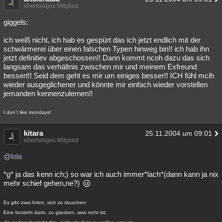
ehemaliges Mitglied
giggels:
ich weiß nicht, ich hab es gespürt das ich jetzt endlich mit der
schwärmerei über einen falschen Typen hinweg bin!! ich hab ihn
jetzt definitiev abgeschossen!! Dann kommt ncoh dazu das sich
langsam das verhältnis zwischen mir und meinem Exfreund
bessert!! Seid dem geht es mir um einiges besser!! ICH fühl mcih
wieder ausgeglichener und könnte mir einfach wieder vorstellen
jemanden kennenzulernen!!
I don´t like mondays!
kitara
25.11.2004 um 09:01
ehemaliges Mitglied
@lola
*g* ja das kenn ich;) so war ich auch immer*lach*(dann kann ja nix
mehr schief gehen,ne?)
Es gibt zwei Arten, sich zu täuschen:
Eine besteht darin, zu glauben, was nicht ist;