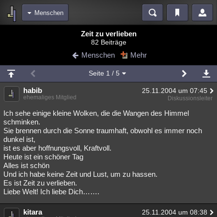
Menschen
Bereiche
Zeit zu verlieben
82 Beiträge
Echtzeit
Diskussionen
Blogs
Videos
Statistiken
Menschen
Mehr
Chat
Wiki
Neuigkeiten
Seite
1
/ 5
meine Rubriken
habib
25.11.2004 um 07:45
Menschen
Wissenschaft
Politik
Mystery
Kriminalfälle
ehemaliges Mitglied
Diskussionsleiter
Spiritualität
Verschwörungen
Technologie
Ufologie
Ich sehe einige kleine Wolken, die die Wangen des Himmel
schminken.
Sie brennen durch die Sonne traumhaft, obwohl es immer noch
Natur
Umfragen
Unterhaltung
dunkel ist,
weitere Rubriken
ist es aber hoffnungsvoll, Kraftvoll.
Heute ist ein schöner Tag
Philosophie
Träume
Orte
Esoterik
Literatur
Alles ist schön
Und ich habe keine Zeit und Lust, um zu hassen.
Astronomie
Helpdesk
Gruppen
Gaming
Filme
Es ist Zeit zu verlieben.
Liebe Welt! Ich liebe Dich…….
Musik
Clash
Verbesserungen
Allmystery
English
kitara
25.11.2004 um 08:38
Übersichten