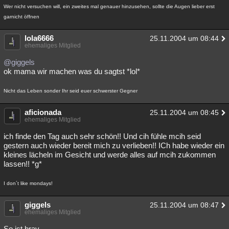
Wer nicht versuchen will, ein zweites mal genauer hinzusehen, sollte die Augen lieber erst
garnicht öffnen
lola6666
25.11.2004 um 08:44
ehemaliges Mitglied
@giggels
ok mama wir machen was du sagtst *lol*
Nicht das Leben sonder Ihr seid euer schwerster Gegner
aficionada
25.11.2004 um 08:45
ehemaliges Mitglied
ich finde den Tag auch sehr schön!! Und cih fühle mcih seid
gestern auch wieder bereit mich zu verlieben!! ICh habe wieder ein
kleines lächeln im Gesicht und werde alles auf mcih zukommen
lassen!! *g*
I don´t like mondays!
giggels
25.11.2004 um 08:47
ehemaliges Mitglied
So ist brav...