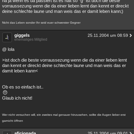
na ja wenn es da passiert ist es halt so *g* ist doch die beste
vorraussezung wenn die da einer lieben lernt dan kennt er direckt
deine schlechte laune und man weis das er damit leben kann;)
Nicht das Leben sonder Ihr seid euer schwerster Gegner
giggels
25.11.2004 um 08:59
ehemaliges Mitglied
@ lola
>ist doch die beste vorraussezung wenn die da einer lieben lernt
dan kennt er direckt deine schlechte laune und man weis das er
damit leben kann<
Ob es so einfach ist..
Glaub ich nicht!
Wer nicht versuchen will, ein zweites mal genauer hinzusehen, sollte die Augen lieber erst
garnicht öffnen
aficionada
25.11.2004 um 09:01