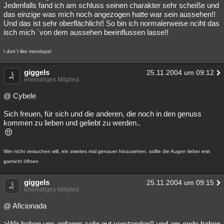
Jedenfalls fand ich am schluss seinen charakter sehr scheiße und
das einzige was mich noch angezogen hatte war sein aussehen!!
Und das ist sehr oberflächlich!! So bin ich normalerweise nciht das
isch mich ´von dem aussehen beeinflussen lasse!!
I don´t like mondays!
giggels
25.11.2004 um 09:12
ehemaliges Mitglied
@ Cybele
Sich freuen, für sich und die anderen, die noch in den genuss
kommen zu lieben und geliebt zu werden..
Wer nicht versuchen will, ein zweites mal genauer hinzusehen, sollte die Augen lieber erst
garnicht öffnen
giggels
25.11.2004 um 09:15
ehemaliges Mitglied
@ Aficionada
>Wir haben uns anfangs sehr gut verstanden!! und am ende haben