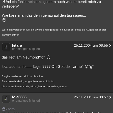
>Und cih fühle mcih seid gestern auch wieder bereit mich zu
verlieben<
Wie kann man das denn genau auf den tag sagen...
Wer nicht versuchen will, ein zweites mal genauer hinzusehen, sollte die Augen lieber erst
garnicht öffnen
kitara
25.11.2004 um 08:55
ehemaliges Mitglied
das liegt am Neumond*fg*
lola, auch an b.......Tagen???? Oh Gott der "arme"
*g*
Es gibt zwei Arten, sich zu täuschen:
Eine besteht darin, zu glauben, was nicht ist;
die andere besteht drin, nicht glauben zu wollen, was ist.
lola6666
25.11.2004 um 08:57
ehemaliges Mitglied
@kitara