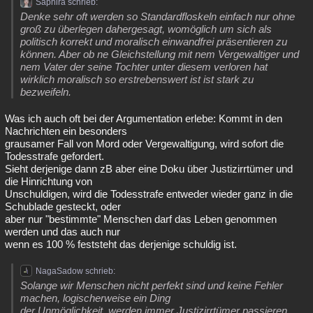
Saphira schrieb:
Denke sehr oft werden so Standardfloskeln einfach nur ohne
groß zu überlegen dahergesagt, womöglich um sich als
politisch korrekt und moralisch einwandfrei präsentieren zu
können. Aber ob ne Gleichstellung mit nem Vergewaltiger und
nem Vater der seine Tochter unter diesem verloren hat
wirklich moralisch so erstrebenswert ist ist stark zu
bezweifeln.
Was ich auch oft bei der Argumentation erlebe: Kommt in den
Nachrichten ein besonders
grausamer Fall von Mord oder Vergewaltigung, wird sofort die
Todesstrafe gefordert.
Sieht derjenige dann zB aber eine Doku über Justizirrtümer und
die Hinrichtung von
Unschuldigen, wird die Todesstrafe entweder wieder ganz in die
Schublade gesteckt, oder
aber nur "bestimmte" Menschen darf das Leben genommen
werden und das auch nur
wenn es 100 % feststeht das derjenige schuldig ist.
NagaSadow schrieb:
Solange wir Menschen nicht perfekt sind und keine Fehler
machen, logischerweise ein Ding
der Unmöglichkeit, werden immer Justizirrtümer passieren.