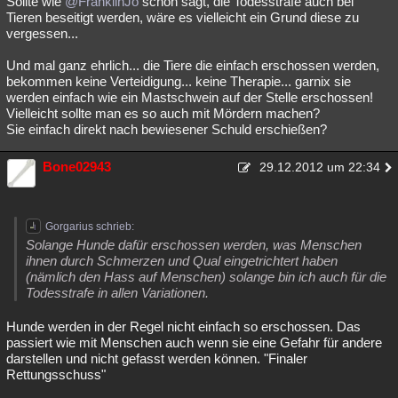
Sollte wie
@FranklinJo
schon sagt, die Todesstrafe auch bei
Tieren beseitigt werden, wäre es vielleicht ein Grund diese zu
Besucht
Teilgenommen
Alle
Neue
Geschlossen
vergessen...
Lesenswert
Schlüsselwörter
Und mal ganz ehrlich... die Tiere die einfach erschossen werden,
bekommen keine Verteidigung... keine Therapie... garnix sie
werden einfach wie ein Mastschwein auf der Stelle erschossen!
Vielleicht sollte man es so auch mit Mördern machen?
Sie einfach direkt nach bewiesener Schuld erschießen?
Bone02943
29.12.2012 um 22:34
Gorgarius schrieb:
Solange Hunde dafür erschossen werden, was Menschen
ihnen durch Schmerzen und Qual eingetrichtert haben
(nämlich den Hass auf Menschen) solange bin ich auch für die
Todesstrafe in allen Variationen.
Hunde werden in der Regel nicht einfach so erschossen. Das
passiert wie mit Menschen auch wenn sie eine Gefahr für andere
darstellen und nicht gefasst werden können. "Finaler
Rettungsschuss"