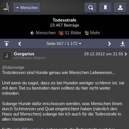
Menschen
Bereiche
Todesstrafe
23.467 Beiträge
Echtzeit
Diskussionen
Blogs
Videos
Statistiken
Menschen
51 Bilder
Mehr
Chat
Wiki
Neuigkeiten
Seite
657
/ 1.172
meine Rubriken
Gorgarius
29.12.2012 um 21:55
Menschen
Wissenschaft
Politik
Mystery
Kriminalfälle
ehemaliges Mitglied
Spiritualität
Verschwörungen
Technologie
Ufologie
@dasewige
Trotzdessen sind Hunde genau wie Menschen Lebewesen...
Natur
Umfragen
Unterhaltung
Und wenn du sagst, dass es bei Hunden weniger schlimm ist, sie
weitere Rubriken
mit dem Tod zu bestrafen dann solltest du hier nicht weiter
mitreden.
Philosophie
Träume
Orte
Esoterik
Literatur
Solange Hunde dafür erschossen werden, was Menschen ihnen
Astronomie
Helpdesk
Gruppen
Gaming
Filme
durch Schmerzen und Qual eingetrichtert haben (nämlich den
Hass auf Menschen) solange bin ich auch für die Todesstrafe in
Musik
Clash
Verbesserungen
Allmystery
English
allen Variationen.
Übersichten