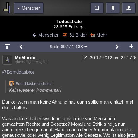
Menschen
Bereiche
Todesstrafe
23.695 Beiträge
Echtzeit
Diskussionen
Blogs
Videos
Statistiken
Menschen
51 Bilder
Mehr
Chat
Wiki
Neuigkeiten
2
Seite
607
/ 1.183
meine Rubriken
McMurdo
20.12.2012 um 22:17
Menschen
Wissenschaft
Politik
Mystery
Kriminalfälle
ehemaliges Mitglied
Spiritualität
Verschwörungen
Technologie
Ufologie
@Bernddasbrot
Natur
Umfragen
Unterhaltung
Bernddasbrot schrieb:
Kein weiterer Kommentar!
weitere Rubriken
Danke, wenn man keine Ahnung hat, dann sollte man einfach mal
Philosophie
Träume
Orte
Esoterik
Literatur
die ... halten.
Astronomie
Helpdesk
Gruppen
Gaming
Filme
Was anderes haben wir denn, ausser die von Menschen
gemachten Rechte und Gesetze? Moral und Ethik sind ja nun
Musik
Clash
Verbesserungen
Allmystery
English
auch menschengemacht. Haben nach deiner Argumentation also
genausoviel oder wenig Legitimation wie Gesetze. Wo ist also jetzt
Übersichten