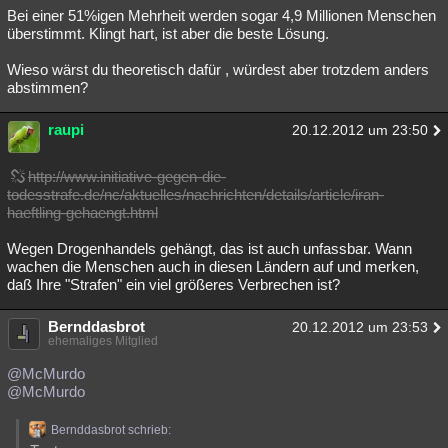
Bei einer 51%igen Mehrheit werden sogar 4,9 Millionen Menschen
überstimmt. Klingt hart, ist aber die beste Lösung.
Wieso wärst du theoretisch dafür , würdest aber trotzdem anders
abstimmen?
raupi
20.12.2012 um 23:50
http://www.initiative-gegen-die-
todesstrafe.de/nc/aktuelles/nachrichten/details/article/iran-
haeftling-gehaengt.html
Wegen Drogenhandels gehängt, das ist auch unfassbar. Wann
wachen die Menschen auch in diesen Ländern auf und merken,
daß Ihre "Strafen" ein viel größeres Verbrechen ist?
Bernddasbrot
20.12.2012 um 23:53
ehemaliges Mitglied
@McMurdo
@McMurdo
Bernddasbrot schrieb: