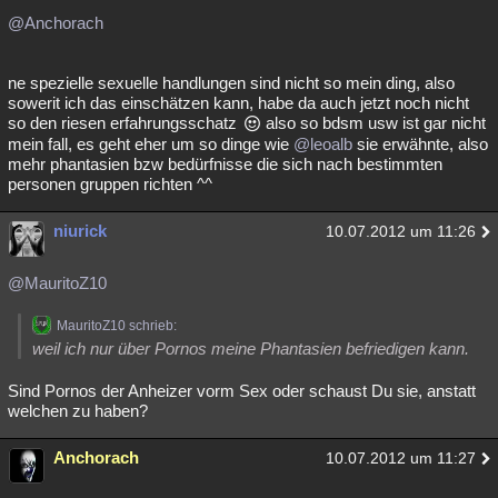
@Anchorach
ne spezielle sexuelle handlungen sind nicht so mein ding, also
sowerit ich das einschätzen kann, habe da auch jetzt noch nicht
so den riesen erfahrungsschatz
also so bdsm usw ist gar nicht
mein fall, es geht eher um so dinge wie
@leoalb
sie erwähnte, also
mehr phantasien bzw bedürfnisse die sich nach bestimmten
personen gruppen richten ^^
niurick
10.07.2012 um 11:26
@MauritoZ10
MauritoZ10 schrieb:
weil ich nur über Pornos meine Phantasien befriedigen kann.
Sind Pornos der Anheizer vorm Sex oder schaust Du sie, anstatt
welchen zu haben?
Anchorach
10.07.2012 um 11:27