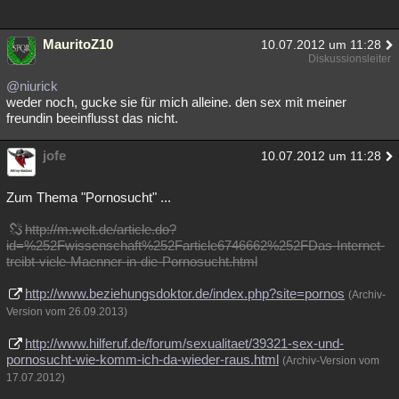
MauritoZ10
10.07.2012 um 11:28
Diskussionsleiter
@niurick
weder noch, gucke sie für mich alleine. den sex mit meiner
freundin beeinflusst das nicht.
jofe
10.07.2012 um 11:28
Zum Thema "Pornosucht" ...
http://m.welt.de/article.do?
id=%252Fwissenschaft%252Farticle6746662%252FDas-Internet-
treibt-viele-Maenner-in-die-Pornosucht.html
http://www.beziehungsdoktor.de/index.php?site=pornos
(Archiv-
Version vom 26.09.2013)
http://www.hilferuf.de/forum/sexualitaet/39321-sex-und-
pornosucht-wie-komm-ich-da-wieder-raus.html
(Archiv-Version vom
17.07.2012)