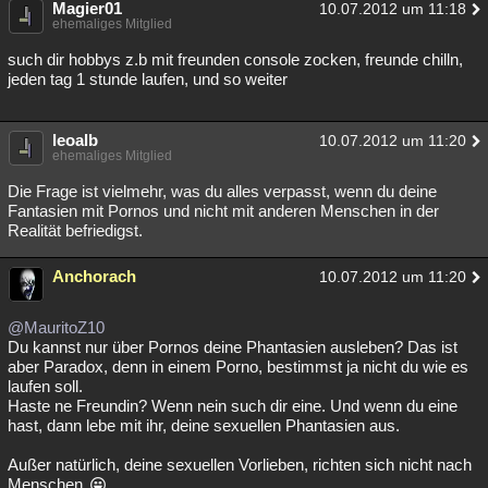
Magier01
10.07.2012 um 11:18
Besucht
Teilgenommen
Alle
Neue
Geschlossen
ehemaliges Mitglied
such dir hobbys z.b mit freunden console zocken, freunde chilln,
Lesenswert
Schlüsselwörter
jeden tag 1 stunde laufen, und so weiter
leoalb
10.07.2012 um 11:20
ehemaliges Mitglied
Die Frage ist vielmehr, was du alles verpasst, wenn du deine
Fantasien mit Pornos und nicht mit anderen Menschen in der
Realität befriedigst.
Anchorach
10.07.2012 um 11:20
@MauritoZ10
Du kannst nur über Pornos deine Phantasien ausleben? Das ist
aber Paradox, denn in einem Porno, bestimmst ja nicht du wie es
laufen soll.
Haste ne Freundin? Wenn nein such dir eine. Und wenn du eine
hast, dann lebe mit ihr, deine sexuellen Phantasien aus.
Außer natürlich, deine sexuellen Vorlieben, richten sich nicht nach
Menschen