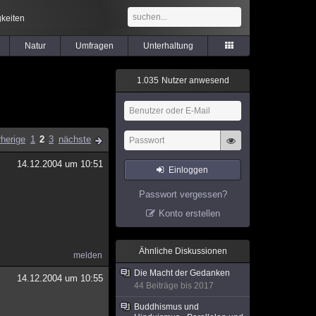
keiten
Natur
Umfragen
Unterhaltung
1
.
0
3
5
Nutzer anwesend
rherige
1
2
3
nächste
14.12.2004 um 10:51
Einloggen
Passwort vergessen?
Konto erstellen
Ähnliche Diskussionen
melden
Die Macht der Gedanken
14.12.2004 um 10:55
44 Beiträge bis 2017
Buddhismus und