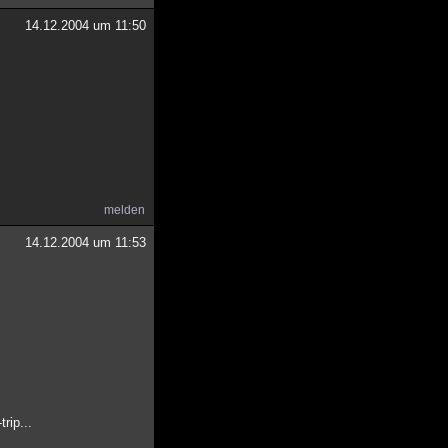
14.12.2004 um 11:50
melden
14.12.2004 um 11:53
rip...