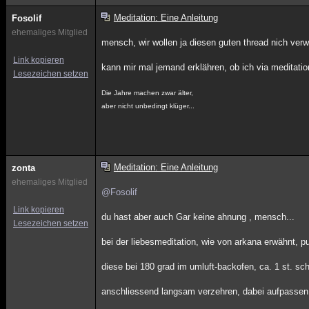
Meditation: Eine Anleitung
Fosolif
ehemaliges Mitglied
mensch, wir wollen ja diesen guten thread nich ver
Link kopieren
kann mir mal jemand erklähren, ob ich via meditatio
Lesezeichen setzen
Die Jahre machen zwar älter,
aber nicht unbedingt klüger...
Meditation: Eine Anleitung
zonta
ehemaliges Mitglied
@Fosolif
Link kopieren
du hast aber auch Gar keine ahnung , mensch...
Lesezeichen setzen
bei der liebesmeditation, wie von arkana erwähnt, 
diese bei 180 grad im umluft-backofen, ca. 1 st. s
anschliessend langsam verzehren, dabei aufpassen ,d