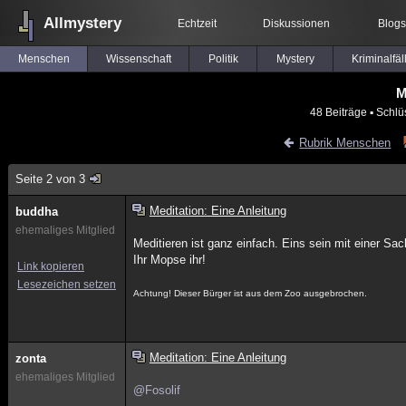
Allmystery
Echtzeit
Diskussionen
Blogs
Menschen
Wissenschaft
Politik
Mystery
Kriminalfäl
M
48 Beiträge
▪ Schlü
Rubrik Menschen
Seite 2 von 3
Meditation: Eine Anleitung
buddha
ehemaliges Mitglied
Meditieren ist ganz einfach. Eins sein mit einer Sa
Ihr Mopse ihr!
Link kopieren
Lesezeichen setzen
Achtung! Dieser Bürger ist aus dem Zoo ausgebrochen.
Meditation: Eine Anleitung
zonta
ehemaliges Mitglied
@Fosolif