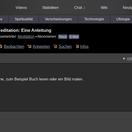
Videos
Statistiken
Chat
Wiki
Neuig
2
le
Spiritualität
Verschwörungen
Technologie
Ufologie
editation: Eine Anleitung
sselwörter:
Meditation
▪ Abonnieren:
Feed
E-Mail
Beobachten
Antworten
Suchen
Infos
vo
che, zum Beispiel Buch lesen oder ein Bild malen.