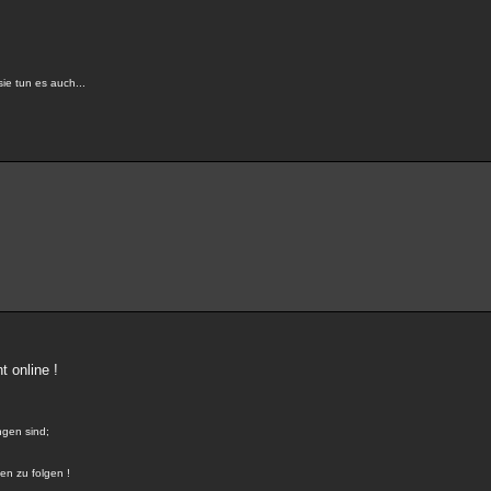
e tun es auch...
t online !
ngen sind;
en zu folgen !