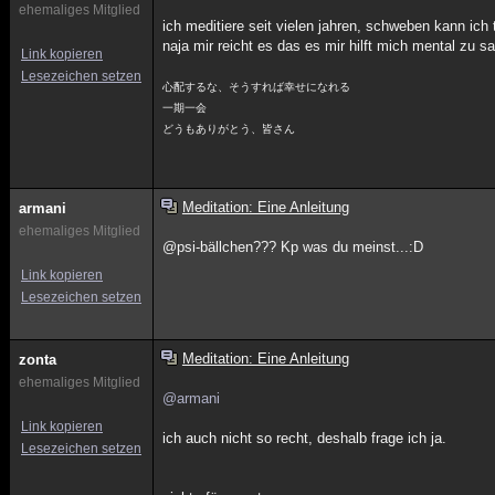
ehemaliges Mitglied
ich meditiere seit vielen jahren, schweben kann ich tr
naja mir reicht es das es mir hilft mich mental zu 
Link kopieren
Lesezeichen setzen
心配するな、そうすれば幸せになれる
一期一会
どうもありがとう、皆さん
Meditation: Eine Anleitung
armani
ehemaliges Mitglied
@psi-bällchen??? Kp was du meinst...:D
Link kopieren
Lesezeichen setzen
Meditation: Eine Anleitung
zonta
ehemaliges Mitglied
@armani
Link kopieren
ich auch nicht so recht, deshalb frage ich ja.
Lesezeichen setzen