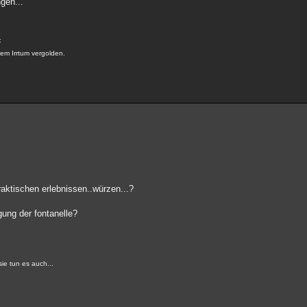
ngen...
:
nem Irrtum vergolden.
raktischen erlebnissen..würzen...?
gung der fontanelle?
e tun es auch...