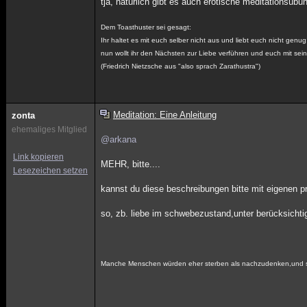
tja, natürlich gibt es auch erotische meditationsübu
Dem Toasthuster sei gesagt:
Ihr haltet es mit euch selber nicht aus und liebt euch nicht genug
nun wollt ihr den Nächsten zur Liebe verführen und euch mit sei
(Friedrich Nietzsche aus "also sprach Zarathustra")
Meditation: Eine Anleitung
zonta
ehemaliges Mitglied
@arkana
Link kopieren
MEHR, bitte....
Lesezeichen setzen
kannst du diese beschreibungen bitte mit eigenen p
so, zb. liebe im schwebezustand,unter berücksichti
Manche Menschen würden eher sterben als nachzudenken,und si