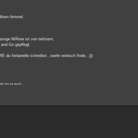
lkten himmel.
ssige MÄhne ist von tiefstem,
 and Go gepflegt.
E du fontanelle schreibst...seehr erotisch finde...)))
e tun es auch...