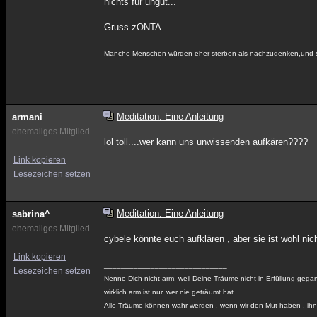
nichts für ungut...
Gruss zONTA
Manche Menschen würden eher sterben als nachzudenken,und si
Meditation: Eine Anleitung
armani
ehemaliges Mitglied
lol toll....wer kann uns unwissenden aufkären????
Link kopieren
Lesezeichen setzen
Meditation: Eine Anleitung
sabrina^
ehemaliges Mitglied
cybele könnte euch aufklären , aber sie ist wohl nich
Link kopieren
_____________________________
Lesezeichen setzen
Nenne Dich nicht arm, weil Deine Träume nicht in Erfüllung gega
wirklich arm ist nur, wer nie geträumt hat.
Alle Träume können wahr werden , wenn wir den Mut haben , ihn