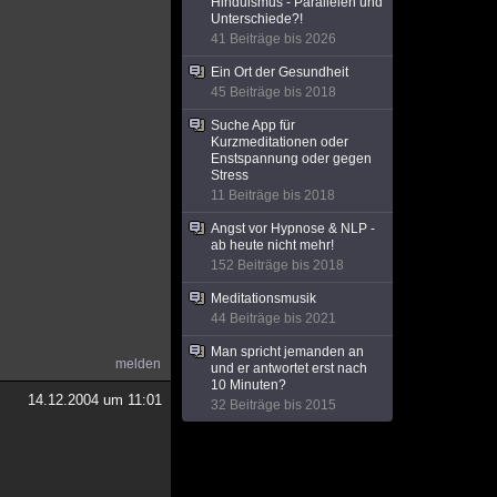
Hinduismus - Parallelen und
Unterschiede?!
41 Beiträge bis 2026
Ein Ort der Gesundheit
45 Beiträge bis 2018
Suche App für
Kurzmeditationen oder
Enstspannung oder gegen
Stress
11 Beiträge bis 2018
Angst vor Hypnose & NLP -
ab heute nicht mehr!
152 Beiträge bis 2018
Meditationsmusik
44 Beiträge bis 2021
Man spricht jemanden an
melden
und er antwortet erst nach
10 Minuten?
14.12.2004 um 11:01
32 Beiträge bis 2015