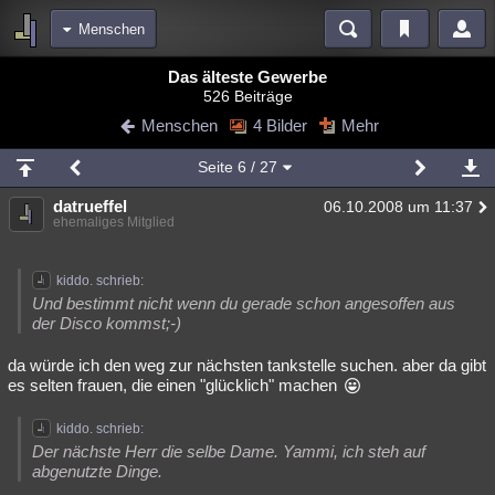
Menschen
Bereiche
Das älteste Gewerbe
526 Beiträge
Echtzeit
Diskussionen
Blogs
Videos
Statistiken
Menschen
4 Bilder
Mehr
Chat
Wiki
Neuigkeiten
Seite
6
/ 27
meine Rubriken
datrueffel
06.10.2008 um 11:37
Menschen
Wissenschaft
Politik
Mystery
Kriminalfälle
ehemaliges Mitglied
Spiritualität
Verschwörungen
Technologie
Ufologie
kiddo. schrieb:
Natur
Umfragen
Unterhaltung
Und bestimmt nicht wenn du gerade schon angesoffen aus
der Disco kommst;-)
weitere Rubriken
da würde ich den weg zur nächsten tankstelle suchen. aber da gibt
Philosophie
Träume
Orte
Esoterik
Literatur
es selten frauen, die einen "glücklich" machen
Astronomie
Helpdesk
Gruppen
Gaming
Filme
kiddo. schrieb:
Der nächste Herr die selbe Dame. Yammi, ich steh auf
Musik
Clash
Verbesserungen
Allmystery
English
abgenutzte Dinge.
Übersichten