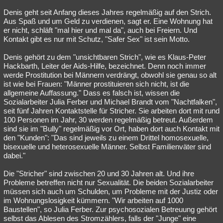
Denis geht seit Anfang dieses Jahres regelmäßig auf den Strich.
Aus Spaß und um Geld zu verdienen, sagt er. Eine Wohnung hat
er nicht, schläft "mal hier und mal da", auch bei Freiern. Und
Kontakt gibt es nur mit Schutz, "Safer Sex" ist sein Motto.
Denis gehört zu dem "unsichtbaren Strich", wie es Klaus-Peter
Hackbarth, Leiter der Aids-Hilfe, bezeichnet. Denn noch immer
werde Prostitution bei Männern verdrängt, obwohl sie genau so alt
ist wie bei Frauen: "Männer prostituieren sich nicht, ist die
allgemeine Auffassung." Dass es falsch ist, wissen die
Sozialarbeiter Julia Ferber und Michael Brandt vom "Nachtfalken",
seit fünf Jahren Kontaktstelle für Stricher. Sie arbeiten dort mit rund
100 Personen im Jahr, 30 werden regelmäßig betreut. Außerdem
sind sie im "Bully" regelmäßig vor Ort, haben dort auch Kontakt mit
den "Kunden": "Das sind jeweils zu einem Drittel homosexuelle,
bisexuelle und heterosexuelle Männer. Selbst Familienväter sind
dabei."
Die "Stricher" sind zwischen 20 und 30 Jahren alt. Und ihre
Probleme betreffen nicht nur Sexualität. Die beiden Sozialarbeiter
müssen sich auch um Schulden, um Probleme mit der Justiz oder
im Wohnungslosigkeit kümmern. "Wir arbeiten auf 1000
Baustellen", so Julia Ferber. Zur psychosozialen Betreuung gehört
selbst das Ablesen des Stromzählers, falls der "Junge" eine