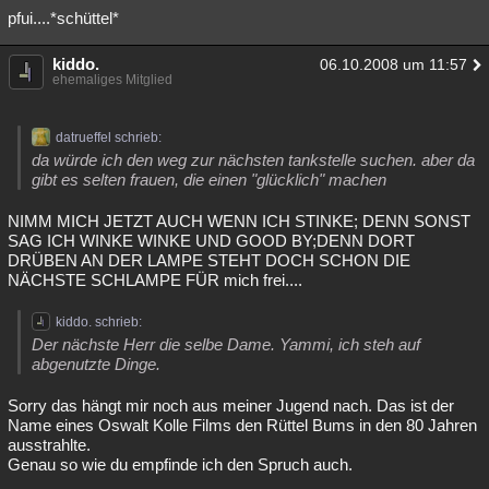
pfui....*schüttel*
Besucht
Teilgenommen
Alle
Neue
Geschlossen
kiddo.
06.10.2008 um 11:57
Lesenswert
Schlüsselwörter
ehemaliges Mitglied
datrueffel schrieb:
da würde ich den weg zur nächsten tankstelle suchen. aber da
gibt es selten frauen, die einen "glücklich" machen
NIMM MICH JETZT AUCH WENN ICH STINKE; DENN SONST
SAG ICH WINKE WINKE UND GOOD BY;DENN DORT
DRÜBEN AN DER LAMPE STEHT DOCH SCHON DIE
NÄCHSTE SCHLAMPE FÜR mich frei....
kiddo. schrieb:
Der nächste Herr die selbe Dame. Yammi, ich steh auf
abgenutzte Dinge.
Sorry das hängt mir noch aus meiner Jugend nach. Das ist der
Name eines Oswalt Kolle Films den Rüttel Bums in den 80 Jahren
ausstrahlte.
Genau so wie du empfinde ich den Spruch auch.