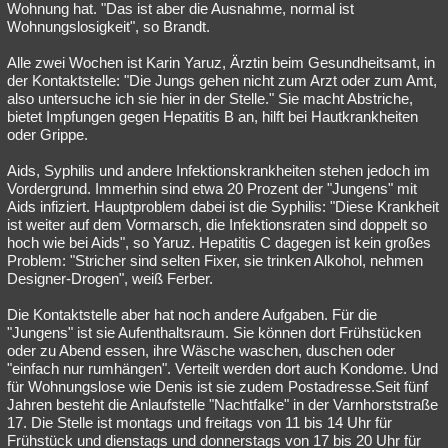
Wohnung hat. "Das ist aber die Ausnahme, normal ist
Wohnungslosigkeit", so Brandt.
Alle zwei Wochen ist Karin Yaruz, Ärztin beim Gesundheitsamt, in
der Kontaktstelle: "Die Jungs gehen nicht zum Arzt oder zum Amt,
also untersuche ich sie hier in der Stelle." Sie macht Abstriche,
bietet Impfungen gegen Hepatitis B an, hilft bei Hautkrankheiten
oder Grippe.
Aids, Syphilis und andere Infektionskrankheiten stehen jedoch im
Vordergrund. Immerhin sind etwa 20 Prozent der "Jungens" mit
Aids infiziert. Hauptproblem dabei ist die Syphilis: "Diese Krankheit
ist weiter auf dem Vormarsch, die Infektionsraten sind doppelt so
hoch wie bei Aids", so Yaruz. Hepatitis C dagegen ist kein großes
Problem: "Stricher sind selten Fixer, sie trinken Alkohol, nehmen
Designer-Drogen", weiß Ferber.
Die Kontaktstelle aber hat noch andere Aufgaben. Für die
"Jungens" ist sie Aufenthaltsraum. Sie können dort Frühstücken
oder zu Abend essen, ihre Wäsche waschen, duschen oder
"einfach nur rumhängen". Verteilt werden dort auch Kondome. Und
für Wohnungslose wie Denis ist sie zudem Postadresse.Seit fünf
Jahren besteht die Anlaufstelle "Nachtfalke" in der Varnhorststraße
17. Die Stelle ist montags und freitags von 11 bis 14 Uhr für
Frühstück und dienstags und donnerstags von 17 bis 20 Uhr für