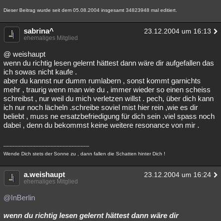
Dieser Beitrag wurde seit dem 05.08.2004 insgesamt 34823948 mal editiert.
sabrina^
23.12.2004 um 16:13
ehemaliges Mitglied
@ weishaupt
wenn du richtig lesen gelernt hättest dann wäre dir aufgefallen das
ich sowas nicht kaufe .
aber du kannst nur dumm rumlabern , sonst kommt garnichts
mehr , traurig wenn man wie du , immer wieder so einen scheiss
schreibst , nur weil du mich verletzen willst . pech, über dich kann
ich nur noch lächeln .schreibe soviel mist hier rein ,wie es dir
beliebt , muss ne ersatzbefriedigung für dich sein .viel spass noch
dabei , denn du bekommst keine weitere resonance von mir .
_____________________________
Wende Dich stets der Sonne zu , dann fallen die Schatten hinter Dich !
a.weishaupt
23.12.2004 um 16:24
ehemaliges Mitglied
@InBerlin
wenn du richtig lesen gelernt hättest dann wäre dir