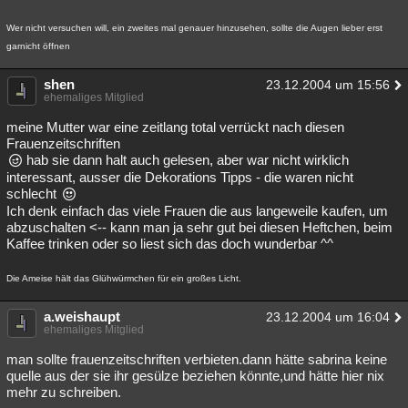
Wer nicht versuchen will, ein zweites mal genauer hinzusehen, sollte die Augen lieber erst
garnicht öffnen
shen
23.12.2004 um 15:56
ehemaliges Mitglied
meine Mutter war eine zeitlang total verrückt nach diesen
Frauenzeitschriften
hab sie dann halt auch gelesen, aber war nicht wirklich
interessant, ausser die Dekorations Tipps - die waren nicht
schlecht
Ich denk einfach das viele Frauen die aus langeweile kaufen, um
abzuschalten <-- kann man ja sehr gut bei diesen Heftchen, beim
Kaffee trinken oder so liest sich das doch wunderbar ^^
Die Ameise hält das Glühwürmchen für ein großes Licht.
a.weishaupt
23.12.2004 um 16:04
ehemaliges Mitglied
man sollte frauenzeitschriften verbieten.dann hätte sabrina keine
quelle aus der sie ihr gesülze beziehen könnte,und hätte hier nix
mehr zu schreiben.