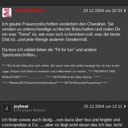
~DoctrineDark~
23.12.2004 um 20:33
Ich glaube Frauenzeitschriften verderben den Charakter. Sie
senden so unterschwellige schlechte Botschaften und reden Dir
ein was "Trend" ist, wie man sich schminken soll, was die beste
Diät ist...und jede Menge anderen Sondermüll.
Da lese ich viiiiiiiel lieber die "Fit for fun" und andere
Sportzeitschriften...
°*~*°Es ist der Sieg über sich selbst. Nur wenn man sich selbst besiegt hat, ist man in der
Lage, Körper und Geist zu vereinen und vollkommen zu nutzen...°*~*°RESPEKT UND
ROBUSTHEIT°~*~°......................°~*~°SETSUNA & die Dritte Ebene..°~*~°..............
°~*~°*MeisterSETSUsicheinenHarembaut*°~*~°SETSUNAaufdiePaukehaut°~*~°
joybeat
25.12.2004 um 12:11
ehemaliges Mitglied
ich finde sowas auch lästig....von laura über lisa und brigitte und
cosmopolitan & Co. .....aber es liegt wohl daran das ich das nicht