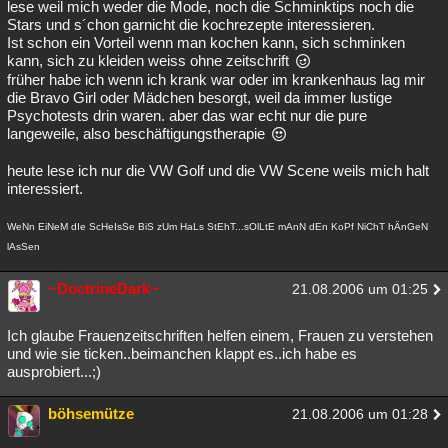
lese weil mich weder die Mode, noch die Schminktips noch die
Stars und s´chon garnicht die kochrezepte interessieren.
Ist schon ein Vorteil wenn man kochen kann, sich schminken
kann, sich zu kleiden weiss ohne zeitschrift
früher habe ich wenn ich krank war oder im krankenhaus lag mir
die Bravo Girl oder Mädchen besorgt, weil da immer lustige
Psychotests drin waren. aber das war echt nur die pure
langeweile, also beschäftigungstherapie
heute lese ich nur die VW Golf und die VW Scene weils mich halt
interessiert.
WeNn EiNeM dIe ScHeIsSe BiS zUm HaLs StEhT...sOlLtE mAnN dEn KoPf NiChT hÄnGeN
lAsSen
~DoctrineDark~
21.08.2006 um 01:25
Ich glaube Frauenzeitschriften helfen einem, Frauen zu verstehen
und wie sie ticken..beimanchen klappt es..ich habe es
ausprobiert...;)
böhsemütze
21.08.2006 um 01:28