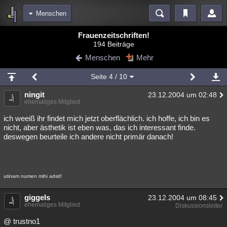
Menschen
Bereiche
Frauenzeitschriften!
194 Beiträge
Echtzeit
Diskussionen
Blogs
Videos
Statistiken
Menschen
Mehr
Chat
Wiki
Neuigkeiten
2
Seite
4
/ 10
meine Rubriken
ningit
23.12.2004 um 02:48
Menschen
Wissenschaft
Politik
Mystery
Kriminalfälle
ehemaliges Mitglied
Spiritualität
Verschwörungen
Technologie
Ufologie
ich weeiß ihr findet mich jetzt oberflächlich. ich hoffe, ich bin es
nicht, aber ästhetik ist eben was, das ich interessant finde.
deswegen beurteile ich andere nicht primär danach!
Natur
Umfragen
Unterhaltung
weitere Rubriken
Philosophie
Träume
Orte
Esoterik
Literatur
utinam numen mihi adsit!
Astronomie
Helpdesk
Gruppen
Gaming
Filme
giggels
23.12.2004 um 08:45
ehemaliges Mitglied
Diskussionsleiter
Musik
Clash
Verbesserungen
Allmystery
English
@ trustno1
Übersichten