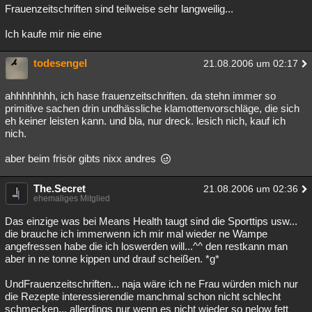
Frauenzeitschriften sind teilweise sehr langweilig...
Ich kaufe mir nie eine
todesengel
21.08.2006 um 02:17
ahhhhhhhh, ich hase frauenzeitschriften. da stehn immer so
primitive sachen drin undhässliche klamottenvorschläge, die sich
eh keiner leisten kann. und bla, nur dreck. lesich nich, kauf ich
nich.
aber beim frisör gibts nixx andres
The.Secret
21.08.2006 um 02:36
ehemaliges Mitglied
Das einzige was bei Means Health taugt sind die Sporttips usw...
die brauche ich immerwenn ich mir mal wieder ne Wampe
angefressen habe die ich loswerden will...^^ den restkann man
aber in ne tonne kippen und drauf scheißen. *g*
UndFrauenzeitschriften... naja wäre ich ne Frau würden mich nur
die Rezepte interessierendie manchmal schon nicht schlecht
schmecken... allerdings nur wenn es nicht wieder so nelow fett