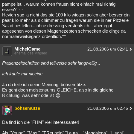
pampe ist... warum können frauen nicht einfach mal richtig
essen?! -.-
Heyich sag ja nicht das sie 100 kilo wiegen sollen aber besser ein
paar kilo mehr als sichimmer zu fragen warum sie in ner Pizzerie
Salad bestellen... ohne dressing verstehtsich... aber egal
abgesehen von diesen Magerrezepten schmecken die dinge da
normalerweißeganz ordentlich.^^
MichelGame
21.08.2006 um 02:41
ehemaliges Mitglied
Frauenzeitschriften sind teilweise sehr langweilig...
Ich kaufe mir nieeine
Ja da teile ich deine Meinung, böhsemütze.
Es geht doch meistensums GLEICHE, also in die gleiche
Richtung, was sehr öde ist
böhsemütze
21.08.2006 um 02:45
Da find ich die "FHM" viel interessanter!
Als "Young", "Maxi", "FReundin","Laura"..."Magdalena", "Uschi"