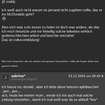
@ zoddy
Besucht
Teilgenommen
Alle
Neue
Geschlossen
Ich weiß auch nicht warum es jemand nicht zugeben sollte, das er
ins McDonalds geht?
Lesenswert
Schlüsselwörter
Also sich was zum essen zu holen ist doch was anders, als das
ich mich hinsetzte und mir freiwillig solche teilweise wirklich
grottenschlechten artikel und berichte reinziehe!
Das ist volksverblödung!
Wer nicht versuchen will, ein zweites mal genauer hinzusehen, sollte die Augen lieber erst
garnicht öffnen
sabrina^
23.12.2004 um 08:49
ehemaliges Mitglied
ich hasse mc donald , aber ich liebe diese heissen apfeltaschen
..jam , jam....
och, heute bei meiner mum , werde ich mir auch mal solche
zeitung reinziehen , damit ich mal weiß was da so abläuft *feix*