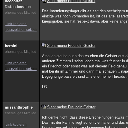
Sieht meine Freundin Geister
neocortez
Diskussionsleiter
Das Internierungslager gibt es seit den sechzigern 
ehemaliges Mitglied
einzige was noch vorhanden ist, ist das alte lazar
kriegsgräber. sie hat respekt davor, aber keine angs
Link kopieren
Lesezeichen setzen
Sieht meine Freundin Geister
bernini
ehemaliges Mitglied
Also ich glaube auch das es eben die Geister aus d
anderen Zimmern ! schau doch mal was frueher in de
Link kopieren
ein Friedhof oder sonst was auf diesem Feld genau 
Lesezeichen setzen
mal bei ihr im Zimmer und dann mal schauen .. naja
Begegnunge passiert sind ... siehe meine Threads .
LG
Sieht meine Freundin Geister
missanthrophie
ehemaliges Mitglied
Ich denke nicht, dass diese Erscheinungen etwas m
Das mit der Familie liegt schon viel näher und das
Link kopieren
Du hast gesagt, diese Erscheinungen hat sie erst,