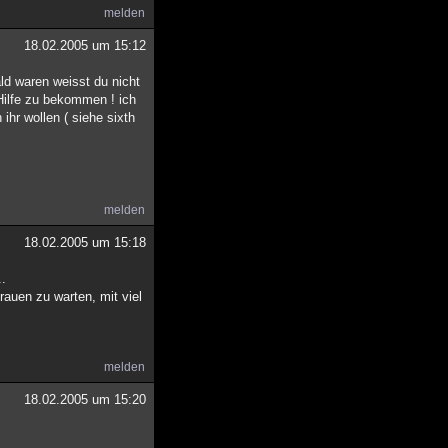
melden
18.02.2005 um 15:12
ld waren weisst du nicht
Hilfe zu bekommen ! ich
ihr wollen ( siehe sixth
melden
18.02.2005 um 15:18
..
auen zu warten, mit viel
melden
18.02.2005 um 15:20