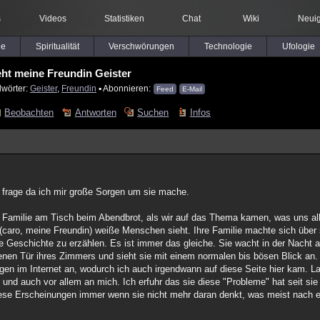
s
Videos
Statistiken
Chat
Wiki
Neuig
le
Spiritualität
Verschwörungen
Technologie
Ufologie
eht meine Freundin Geister
lwörter:
Geister
,
Freundin
▪ Abonnieren:
Feed
E-Mail
Beobachten
Antworten
Suchen
Infos
e frage da ich mir große Sorgen um sie mache.
r Familie am Tisch beim Abendbrot, als wir auf das Thema kamen, was uns a
e(caro, meine Freundin) weiße Menschen sieht. Ihre Familie machte sich über s
ie Geschichte zu erzählen. Es ist immer das gleiche. Sie wacht in der Nacht 
enen Tür ihres Zimmers und sieht sie mit einem normalen bis bösen Blick an. I
ngen im Internet an, wodurch ich auch irgendwann auf diese Seite hier kam. 
und auch vor allem an mich. Ich erfuhr das sie diese "Probleme" hat seit sie 
iese Erscheinungen immer wenn sie nicht mehr daran denkt, was meist nach 