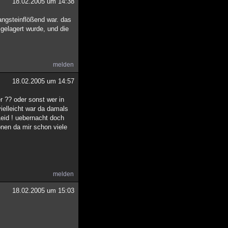
18.02.2005 um 14:38
angsteinflößend war. das
gelagert wurde, und die
melden
18.02.2005 um 14:57
r ?? oder sonst wer in
ielleicht war da damals
Leid ! uebernacht doch
onen da mir schon viele
melden
18.02.2005 um 15:03