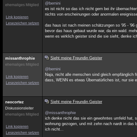
@bernini
ehemaliges Mitglied
es ist nicht so das ich nicht gern bei ihr übernachte
nichts von erscheinungen oder anormalen ereigniss
Link kopieren
Lesezeichen setzen
das haus ist nach meinen schätzungen so '95 - '96
bevor das haus gebaut wurde war, da ein wald. mehr
wenn es wirklich geister sind die sie sieht, denke i
Sieht meine Freundin Geister
missanthrophie
ehemaliges Mitglied
@bernini
Naja, nicht alle menschen sind gleich empfänglich fü
Link kopieren
dass, WENN es etwas Übernatürliches ist, nur sie 
Lesezeichen setzen
Sieht meine Freundin Geister
neocortez
Diskussionsleiter
@missanthrophie
ehemaliges Mitglied
ich denke nicht das sie ein gewohntes umfeld hat, s
wohnung gezogen, und mit zehn nach nardt in das be
Link kopieren
ich nicht...
Lesezeichen setzen