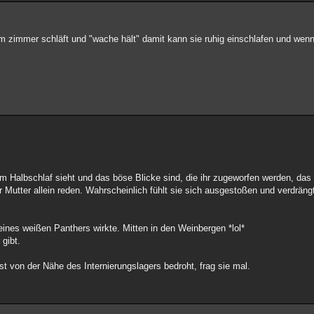
 im zimmer schläft und "wache hält" damit kann sie ruhig einschlafen und wen
 im Halbschlaf sieht und das böse Blicke sind, die ihr zugeworfen werden, das 
er Mutter allein reden. Wahrscheinlich fühlt sie sich ausgestoßen und verdrän
ines weißen Panthers wirkte. Mitten in den Weinbergen *lol*
 gibt.
st von der Nähe des Internierungslagers bedroht, frag sie mal.