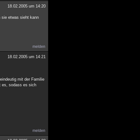
18.02.2005 um 14:20
n sie etwas sieht kann
melden
18.02.2005 um 14:21
eindeutig mit der Familie
gt es, sodass es sich
melden