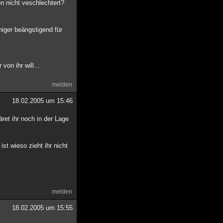
n nicht veschlechtert?
niger beängstigend für
von ihr will...
melden
18.02.2005 um 15:46
ret ihr noch in der Lage
st wieso zieht ihr nicht
melden
18.02.2005 um 15:55