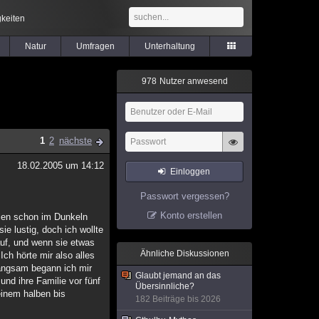
keiten
Natur
Umfragen
Unterhaltung
9
7
8
Nutzer anwesend
1
2
nächste
18.02.2005 um 14:12
Einloggen
Passwort vergessen?
Konto erstellen
llen schon im Dunkeln
ie lustig, doch ich wollte
auf, und wenn sie etwas
Ähnliche Diskussionen
ch hörte mir also alles
Langsam begann ich mir
Glaubt jemand an das
und ihre Familie vor fünf
Übersinnliche?
einem halben bis
182 Beiträge bis 2026