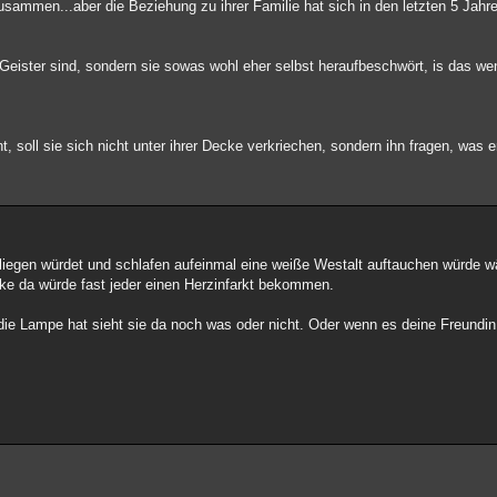
ammen...aber die Beziehung zu ihrer Familie hat sich in den letzten 5 Jahre
 Geister sind, sondern sie sowas wohl eher selbst heraufbeschwört, is das we
 soll sie sich nicht unter ihrer Decke verkriechen, sondern ihn fragen, was er 
 liegen würdet und schlafen aufeinmal eine weiße Westalt auftauchen würde wä
enke da würde fast jeder einen Herzinfarkt bekommen.
ie Lampe hat sieht sie da noch was oder nicht. Oder wenn es deine Freundin i