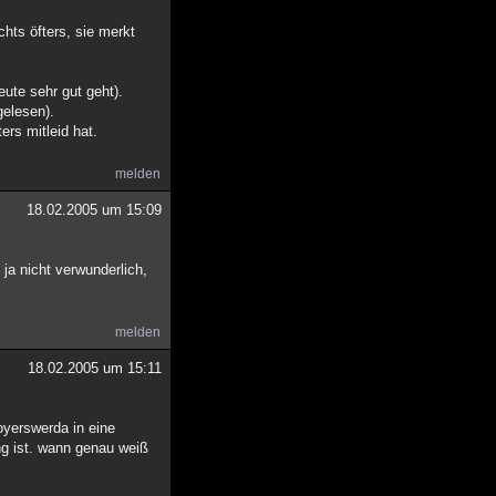
chts öfters, sie merkt
ute sehr gut geht).
gelesen).
ers mitleid hat.
melden
18.02.2005 um 15:09
 ja nicht verwunderlich,
melden
18.02.2005 um 15:11
oyerswerda in eine
ng ist. wann genau weiß