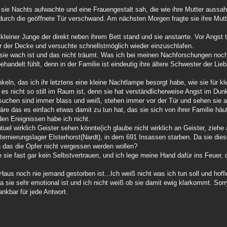
 sie Nachts aufwachte und eine Frauengestalt sah, die wie ihre Mutter aussah
durch die geöffnete Tür verschwand. Am nächsten Morgen fragte sie ihre Mut
n kleiner Junge der direkt neben ihrem Bett stand und sie anstarrte. Vor Angst 
er der Decke und versuchte schnellstmöglich wieder einzuschlafen.
s sie wach ist und das nicht träumt. Was ich bei meinen Nachforschungen noch
behandelt fühlt, denn in der Familie ist eindeutig ihre ältere Schwester der Li
eln, das ich ihr letztens eine kleine Nachtlampe besorgt habe, wie sie für kl
 es nicht so still im Raum ist, denn sie hat verständlicherweise Angst im D
suchen sind immer blass und weiß, stehen immer vor der Tür und sehen sie a
äre das es einfach etwas damit zu tun hat, das sie sich von ihrer Familie häu
en Ereignissen habe ich nicht.
uel wirklich Geister sehen könnte(ich glaube nicht wirklich an Geister, ziehe a
ternierungslager Elsterhorst(Nardt), in dem 691 Insassen starben. Da sie di
n das die Opfer nicht vergessen werden wollen?
ie fast gar kein Selbstvertrauen, und ich lege meine Hand dafür ins Feuer, da
Haus noch nie jemand gestorben ist...Ich weiß nicht was ich tun soll und hof
sie sehr emotional ist und ich nicht weiß ob sie damit ewig klarkommt. Sorry f
ankbar für jede Antwort.