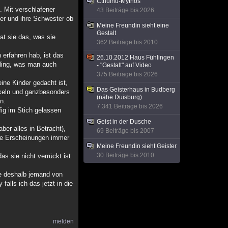
Cthulhu-Mythos
. Mit verschlafener
43 Beiträge bis 2026
ter und ihre Schwester ob
Meine Freundin sieht eine
Gestalt
tat sie das, was sie
362 Beiträge bis 2010
 erfahren hab, ist das
26.10.2012 Haus Fühlingen
ebling, was man auch
- "Gestalt" auf Video
375 Beiträge bis 2026
eine Kinder gedacht ist,
Das Geisterhaus in Budberg
unkeln und ganzbesonders
(nähe Duisburg)
n.
7.341 Beiträge bis 2026
fig im Stich gelassen
Geist in der Dusche
ber alles in Betracht),
69 Beiträge bis 2007
ese Erscheinungen immer
Meine Freundin sieht Geister
30 Beiträge bis 2010
s sie nicht verrückt ist
fe deshalb jemand von
alls ich das jetzt in die
melden