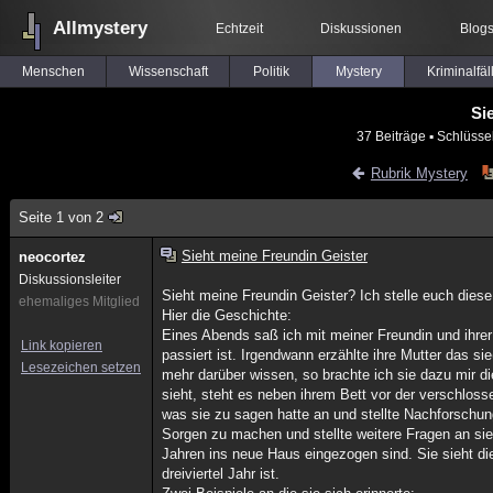
Allmystery
Echtzeit
Diskussionen
Blog
Menschen
Wissenschaft
Politik
Mystery
Kriminalfäl
Si
37 Beiträge
▪ Schlüsse
Rubrik Mystery
Seite 1 von 2
Sieht meine Freundin Geister
neocortez
Diskussionsleiter
Sieht meine Freundin Geister? Ich stelle euch dies
ehemaliges Mitglied
Hier die Geschichte:
Eines Abends saß ich mit meiner Freundin und ihre
Link kopieren
passiert ist. Irgendwann erzählte ihre Mutter das si
Lesezeichen setzen
mehr darüber wissen, so brachte ich sie dazu mir d
sieht, steht es neben ihrem Bett vor der verschloss
was sie zu sagen hatte an und stellte Nachforschu
Sorgen zu machen und stellte weitere Fragen an sie 
Jahren ins neue Haus eingezogen sind. Sie sieht d
dreiviertel Jahr ist.