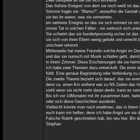
Zwei Beispiele an die sie sich erinnerte:
Das frühste Ereignis von dem sie noch weiß ist das
Stimme fragte sie: "Mama?", woraufhin die Gestalt 
sie bei ihr waren, was sie verneinten.
ein weiteres Ereignis an das sie sich erinnert ist ei
immer Tat in solchen Fällen - sie verkroch sich unt
Sie schwört das sie hundertprozentig sicher ist da
sie sich von ihren Eltern wenig geliebt und unrecht 
unschwer erkennt.
Mittlerweile hat meine Freundin solche Angst im Dunk
und das sie nurnoch mit Musik schlafen geht, damit
in ihrem Zimmer. Diese Erscheinungen die sie heim
Ich habe zwei Theorien dazu entwickelt. Die erste w
fühlt. Eine genaue Begründung oder Verbindung zu d
Die zweite Theorie bezieht sich darauf, das sie event
denn ca. einen Km entfernt war zu NS-Zeiten das In
sieht wenn sie nicht mehr daran denkt, kann es sei
Bis ich vor 14Monaten mit ihr zusammen kam, hatte s
oder sich diese Geschichten ausdenkt.
Vielleicht könnte man noch erwähnen, das in ihrem 
euch kann mir helfen, denn ich habe Angst um sie da 
Falsche Rubrik geschrieben hab, bin neu hier. Bin d
Stephan