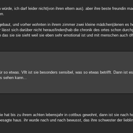
n würde, ich darf leider nicht(von ihren eltern aus). aber ihre beste freundin ma
en.
 gebaut, und vorher wohnten in ihrem zimmer zwei kleine mädchen(denen es he
 lässt sich darüber nicht herausfinden(hab die chronik des ortes schon durch
ch das sie sie sieht weil sie eben sehr emotional ist und mit menschen auch öft
r so etwas. Vllt ist sie besonders sensibel, was so etwas betrifft. Dann ist es
es sehen kann...
ie hat bis zu ihrem achten lebensjahr in cottbus gewohnt, dann ist sie nach h
sagte haus. ihr wurde nach und nach bewusst, das ihre schwester der liebli