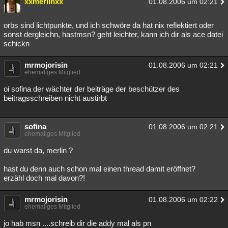
xxmerlinxx
01.08.2006 um 02:21
Besucht
Teilgenommen
Alle
Neue
Geschlossen
orbs sind lichtpunkte, und ich schwöre da hat nix reflektiert oder
Lesenswert
Schlüsselwörter
sonst dergleichn, hastmsn? geht leichter, kann ich dir als ace datei
schickn
mrmojorisin
01.08.2006 um 02:21
ehemaliges Mitglied
oi sofina der wächter der beiträge der beschützer des
beitragsschreiben nicht austirbt
sofina
01.08.2006 um 02:21
ehemaliges Mitglied
du warst da, merlin ?
hast du denn auch schon mal einen thread damit eröffnet?
erzähl doch mal davon?!
mrmojorisin
01.08.2006 um 02:22
ehemaliges Mitglied
jo hab msn ....schreib dir die addy mal als pn