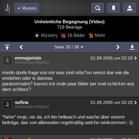
Mystery
Bereiche
Unheimliche Begegnung (Video)
719 Beiträge
Echtzeit
Diskussionen
Blogs
Videos
Statistiken
Mystery
18 Bilder
Mehr
Chat
Wiki
Neuigkeiten
Seite
26
/ 36
meine Rubriken
mrmojorisin
01.08.2006 um 02:20
Menschen
Wissenschaft
Politik
Mystery
Kriminalfälle
ehemaliges Mitglied
Spiritualität
Verschwörungen
Technologie
Ufologie
merlin doofe frage von mir was sind orbs?un wesst due wie die
enstehen oder is daswas
paranormales? kannst mir maln paar bilder per mail schicken aus
Natur
Umfragen
Unterhaltung
dem schloss?
weitere Rubriken
sofina
Philosophie
Träume
Orte
Esoterik
01.08.2006 um 02:20
Literatur
ehemaliges Mitglied
Astronomie
Helpdesk
Gruppen
Gaming
Filme
*hehe* mojo, nix da, ich bin hellwach und wache über unsere
beiträge, das von allenseiten regelmäßig welche reinkommen :-))
Musik
Clash
Verbesserungen
Allmystery
English
Übersichten