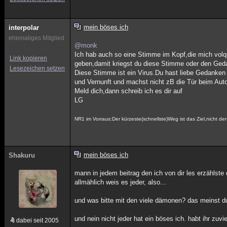
mein böses ich
interpolar
ehemaliges Mitglied
@monk
Ich hab auch so eine Stimme im Kopf,die mich volqu
Link kopieren
geben,damit kriegst du diese Stimme oder den Ge
Lesezeichen setzen
Diese Stimme ist ein Virus.Du hast liebe Gedanken
und Vernunft und machst nicht zB die Tür beim Auto
Meld dich,dann schreib ich es dir auf
LG
NR1 im Vorraus:Der kürzeste(schnellste)Weg ist das Ziel,nicht der
mein böses ich
Shakuru
mann in jedem beitrag den ich von dir les erzählste d
allmählich weis es jeder, also...
und was bitte mit den viele dämonen? das meinst d
und nein nicht jeder hat ein böses ich. habt ihr zuvi
dabei seit 2005