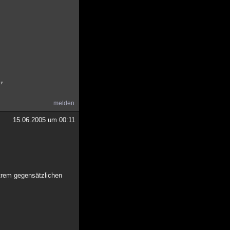
!'
melden
15.06.2005 um 00:11
xtrem gegensätzlichen