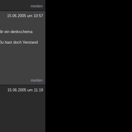
melden
15.06.2005 um 10:57
 dir ein denkschema
.Du hast doch Verstand
melden
15.06.2005 um 11:19