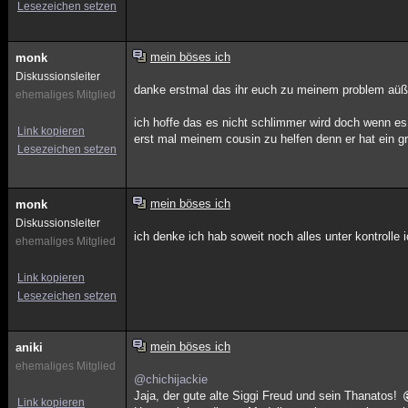
Lesezeichen setzen
mein böses ich
monk
Diskussionsleiter
danke erstmal das ihr euch zu meinem problem aüße
ehemaliges Mitglied
ich hoffe das es nicht schlimmer wird doch wenn es
Link kopieren
erst mal meinem cousin zu helfen denn er hat ein 
Lesezeichen setzen
mein böses ich
monk
Diskussionsleiter
ich denke ich hab soweit noch alles unter kontroll
ehemaliges Mitglied
Link kopieren
Lesezeichen setzen
mein böses ich
aniki
ehemaliges Mitglied
@chichijackie
Jaja, der gute alte Siggi Freud und sein Thanatos!
Link kopieren