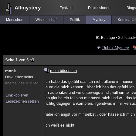
Allmystery
Echtzeit
Diskussionen
Blogs
Menschen
Wissenschaft
Politik
Mystery
Kriminalfäl
91 Beiträge
▪ Schlüsselw
Rubrik Mystery
Seite 1 von 5
mein böses ich
monk
Diskussionsleiter
ich habe das gefühl das ich nicht alleine in meinem 
ehemaliges Mitglied
leute die mich kennen ! Aber ich hab das gefühl ich
im auto sitze und wir unterwegs sind , will ein teil 
Link kopieren
ich glaube ein teil von mir hasst mich und will das 
Lesezeichen setzen
richtig dagegen ankämpfen. irgendwas in mir versuch
habe ich angst vor mir selbst , oder hasse ich mich
ich weiß es nicht