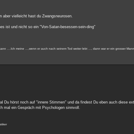
en aber vielleicht hast du Zwangsneurosen.
es ist und nicht so ein "Von-Satan-besessen-sein-ding"
nn ….Ich meine …,wenn er auch nach seinem Tod weiter lebt …, dann war er ein grosser Mann
mal Du hörst noch auf "innere Stimmen" und da findest Du eben auch diese e
lich mal ein Gespräch mit Psychologen sinnvoll.
stiker