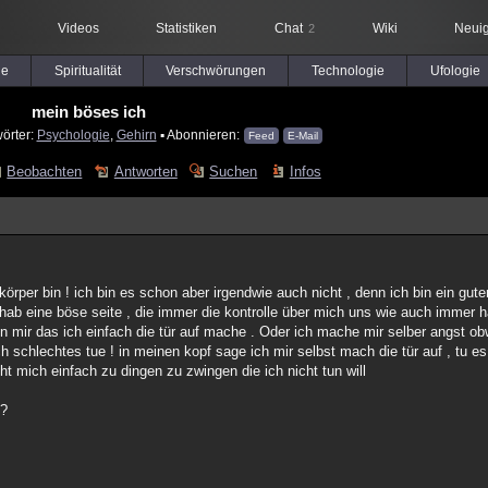
Videos
Statistiken
Chat
Wiki
Neuig
2
le
Spiritualität
Verschwörungen
Technologie
Ufologie
mein böses ich
örter:
Psychologie
,
Gehirn
▪ Abonnieren:
Feed
E-Mail
Beobachten
Antworten
Suchen
Infos
körper bin ! ich bin es schon aber irgendwie auch nicht , denn ich bin ein gu
 hab eine böse seite , die immer die kontrolle über mich uns wie auch immer h
von mir das ich einfach die tür auf mache . Oder ich mache mir selber angst obw
ich schlechtes tue ! in meinen kopf sage ich mir selbst mach die tür auf , tu
t mich einfach zu dingen zu zwingen die ich nicht tun will
 ?