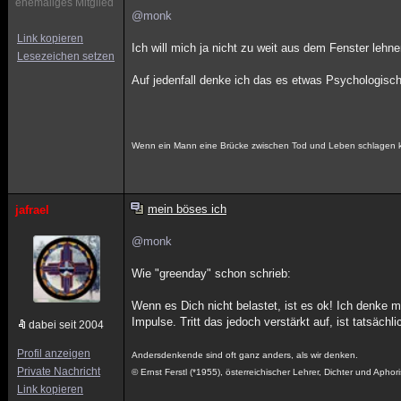
ehemaliges Mitglied
@monk
Link kopieren
Ich will mich ja nicht zu weit aus dem Fenster lehn
Lesezeichen setzen
Auf jedenfall denke ich das es etwas Psychologisch
Wenn ein Mann eine Brücke zwischen Tod und Leben schlagen ka
mein böses ich
jafrael
@monk
Wie "greenday" schon schrieb:
Wenn es Dich nicht belastet, ist es ok! Ich denke 
Impulse. Tritt das jedoch verstärkt auf, ist tatsäch
dabei seit 2004
Profil anzeigen
Andersdenkende sind oft ganz anders, als wir denken.
Private Nachricht
© Ernst Ferstl (*1955), österreichischer Lehrer, Dichter und Aphori
Link kopieren