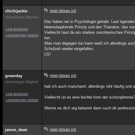
mein böses ich
chichijackie
ehemaliges Mitglied
Das haben wir in Psychologie gehabt. Laut irgende
lebensbejahende Prinzip und den Thanatos, das zers
Link kopieren
Vielleicht hast du ein starkes zerstörerisches Prinz
Lesezeichen setzen
tun.
Was man dagegen tun kann weiß ich allerdings auch n
Schulzeit wieder eingefallen.
LG!
mein böses ich
greenday
ehemaliges Mitglied
hab ich auch manchaml..allerdings niht häufig und
Link kopieren
Vielleicht ist es eine leichte form der schizophrenie
Lesezeichen setzen
Wenns es dich arg belastet dann such dir profession
mein böses ich
james_dean