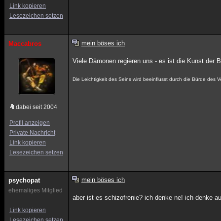
Link kopieren
Lesezeichen setzen
mein böses ich
Maccabros
Viele Dämonen regieren uns - es ist die Kunst der
Die Leichtigkeit des Seins wird beeinflusst durch die Bürde des
dabei seit 2004
Profil anzeigen
Private Nachricht
Link kopieren
Lesezeichen setzen
mein böses ich
psychopat
ehemaliges Mitglied
aber ist es schizofrenie? ich denke ne! ich denke a
Link kopieren
Lesezeichen setzen