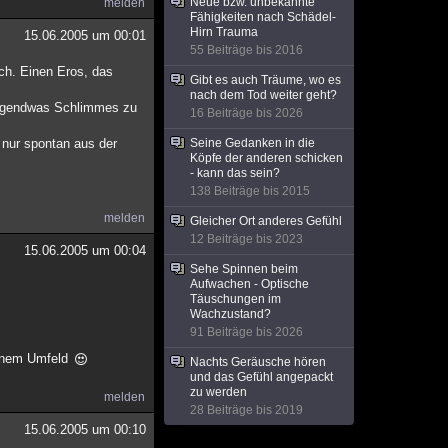
Neue bzw. unbekannte
melden
Fähigkeiten nach Schädel-
Hirn Trauma
15.06.2005 um 00:01
55 Beiträge bis 2016
ch. Einen Eros, das
Gibt es auch Träume, wo es
.
nach dem Tod weiter geht?
irgendwas Schlimmes zu
16 Beiträge bis 2026
 nur spontan aus der
Seine Gedanken in die
Köpfe der anderen schicken
- kann das sein?
138 Beiträge bis 2015
melden
Gleicher Ort anderes Gefühl
12 Beiträge bis 2023
15.06.2005 um 00:04
Sehe Spinnen beim
Aufwachen - Optische
Täuschungen im
Wachzustand?
91 Beiträge bis 2026
deinem Umfeld
Nachts Geräusche hören
und das Gefühl angepackt
zu werden
melden
28 Beiträge bis 2019
15.06.2005 um 00:10