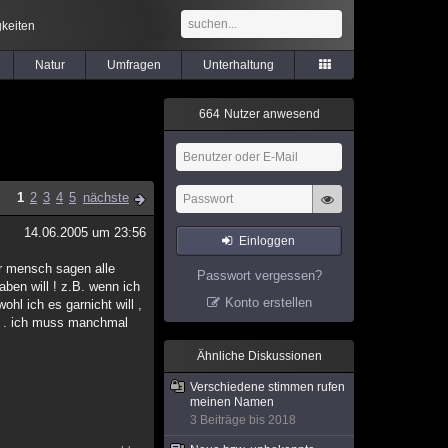
keiten
Natur
Umfragen
Unterhaltung
6
6
4
Nutzer anwesend
1
2
3
4
5
nächste
14.06.2005 um 23:56
Einloggen
ter mensch sagen alle
Passwort vergessen?
aben will ! z.B. wenn ich
Konto erstellen
ohl ich es garnicht will ,
 es . ich muss manchmal
Ähnliche Diskussionen
Verschiedene stimmen rufen
meinen Namen
3 Beiträge bis 2018