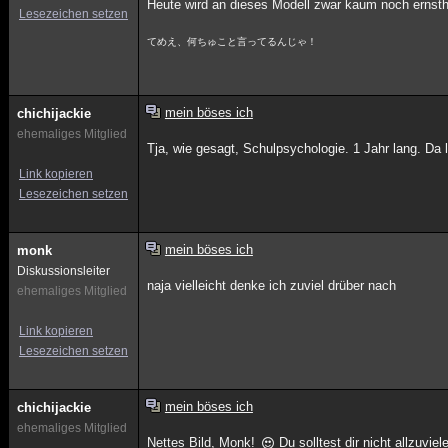
Heute wird an dieses Modell zwar kaum noch ernstha
Lesezeichen setzen
てめえ、何ちゅこと言ってるんじゃ！
mein böses ich
chichijackie
ehemaliges Mitglied
Tja, wie gesagt, Schulpsychologie. 1 Jahr lang. Da
Link kopieren
Lesezeichen setzen
mein böses ich
monk
Diskussionsleiter
naja vielleicht denke ich zuviel drüber nach
ehemaliges Mitglied
Link kopieren
Lesezeichen setzen
mein böses ich
chichijackie
ehemaliges Mitglied
Nettes Bild, Monk!
Du solltest dir nicht allzuvie