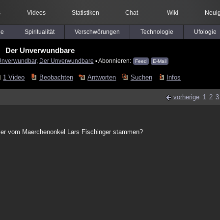
s
Videos
Statistiken
Chat
Wiki
Neuig
le
Spiritualität
Verschwörungen
Technologie
Ufologie
Der Unverwundbare
Unverwundbar
,
Der Unverwundbare
▪ Abonnieren:
Feed
E-Mail
1 Video
Beobachten
Antworten
Suchen
Infos
vorherige
1
2
3
 hier vom Maerchenonkel Lars Fischinger stammen?