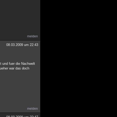
melden
08.03.2009 um 22:43
t und fuer die Nachwelt
frueher war das doch
melden