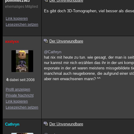
Der Unverwundbare
pommes1983
ehemaliges Mitglied
Es gibt doch 3D-Tomographen, viel besser als dies
Link kopieren
Lesezeichen setzen
Der Unverwundbare
xxstyxx
@Cathryn
hat nix mit heute zu tun. wie gesagt, der man is seit
nur kannst mir nich erzählen das ihr in der uni k
exponate in der art waren meistens missgebildete ti
manchmal auch neugeborene, die aufgrund einer stö
aber nen erwachsenen mann? ^^
dabei seit 2008
Profil anzeigen
Private Nachricht
Link kopieren
Lesezeichen setzen
Der Unverwundbare
Cathryn