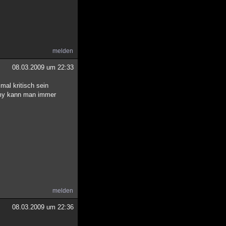
melden
08.03.2009 um 22:33
mal kritisch sein
Llmy kann man immer
melden
08.03.2009 um 22:36