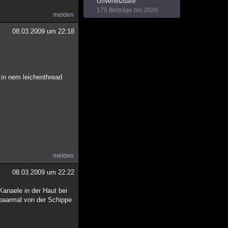
Unverletzbare
175 Beiträge bis 2020
melden
08.03.2009 um 22:18
 in nem leichenthread
melden
08.03.2009 um 22:22
Kanaele in der Haut bei
 paarmal von der Schippe