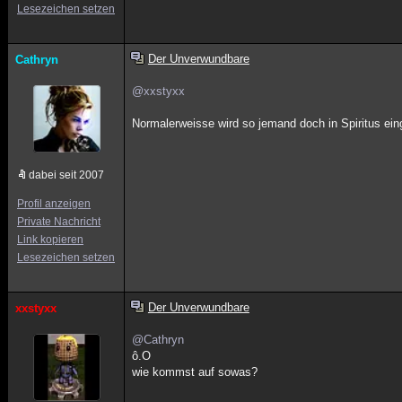
Lesezeichen setzen
Der Unverwundbare
Cathryn
@xxstyxx
Normalerweisse wird so jemand doch in Spiritus ein
dabei seit 2007
Profil anzeigen
Private Nachricht
Link kopieren
Lesezeichen setzen
Der Unverwundbare
xxstyxx
@Cathryn
ô.O
wie kommst auf sowas?