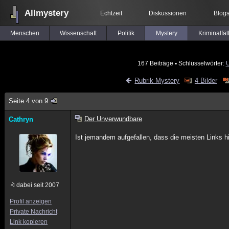
Allmystery
Echtzeit
Diskussionen
Blog
Menschen
Wissenschaft
Politik
Mystery
Kriminalfäl
167 Beiträge
▪ Schlüsselwörter:
Rubrik Mystery
4 Bilder
Seite 4 von 9
Der Unverwundbare
Cathryn
Ist jemandem aufgefallen, dass die meisten Links
dabei seit 2007
Profil anzeigen
Private Nachricht
Link kopieren