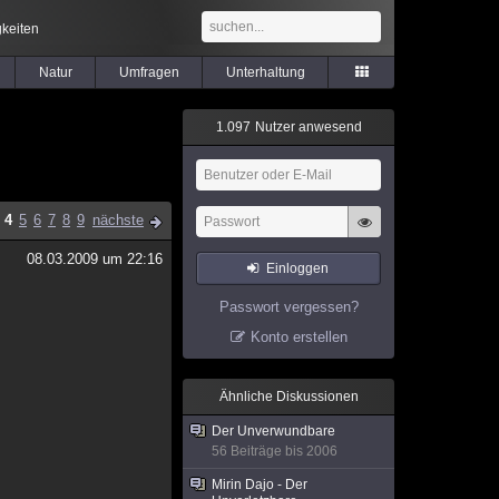
keiten
Natur
Umfragen
Unterhaltung
1
.
0
9
7
Nutzer anwesend
4
5
6
7
8
9
nächste
08.03.2009 um 22:16
Einloggen
Passwort vergessen?
Konto erstellen
Ähnliche Diskussionen
Der Unverwundbare
56 Beiträge bis 2006
Mirin Dajo - Der