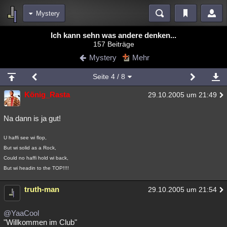
Mystery
Bereiche
Ich kann sehn was andere denken...
157 Beiträge
Echtzeit
Diskussionen
Blogs
Videos
Statistiken
Mystery
Mehr
Chat
Wiki
Neuigkeiten
Seite
4
/ 8
meine Rubriken
König_Rasta
29.10.2005 um 21:49
Menschen
Wissenschaft
Politik
Mystery
Kriminalfälle
Spiritualität
Verschwörungen
Technologie
Ufologie
Na dann is ja gut!
Natur
Umfragen
Unterhaltung
U haffi see wi flop,
But wi solid as a Rock,
weitere Rubriken
Could no haffi hold wi back,
Philosophie
Träume
Orte
Esoterik
Literatur
But wi headin to the TOP!!!!
Astronomie
Helpdesk
Gruppen
Gaming
Filme
truth-man
29.10.2005 um 21:54
Musik
Clash
Verbesserungen
Allmystery
English
@YaaCool
"Willkommen im Club"
Übersichten