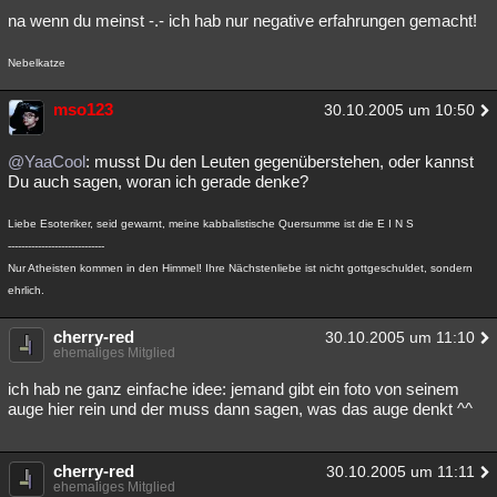
na wenn du meinst -.- ich hab nur negative erfahrungen gemacht!
Nebelkatze
mso123
30.10.2005 um 10:50
@YaaCool
: musst Du den Leuten gegenüberstehen, oder kannst
Du auch sagen, woran ich gerade denke?
Liebe Esoteriker, seid gewarnt, meine kabbalistische Quersumme ist die E I N S
-----------------------------
Nur Atheisten kommen in den Himmel! Ihre Nächstenliebe ist nicht gottgeschuldet, sondern
ehrlich.
cherry-red
30.10.2005 um 11:10
ehemaliges Mitglied
ich hab ne ganz einfache idee: jemand gibt ein foto von seinem
auge hier rein und der muss dann sagen, was das auge denkt ^^
cherry-red
30.10.2005 um 11:11
ehemaliges Mitglied