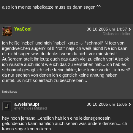
also ich meinte nabelkatze muss es dann sagen ^^
YaaCool
30.10.2005 um 14:57
Diskussionsleiter
ich heiße "nebel" und nich "nabel" katze -.- *schmoll* N foto von
irgendwelchen augen? lol !! *rofl* naja ich weiß nicht! Ne ich kann
dir nicht sagen was du denkst wenn du nicht vor mir stehst!
Außerdem stellt ihr leutz euch das auch viel zu eifach vor! Also ok
ich wüsste auch nicht wie ich das zu verstehen hab... ich hab es
schonmal gesagt ich sehe keine bilder, lese keine worte... ich weiß
da nur sachen von denen ich eigentlich keine ahnung haben
dürfte!...is nicht so einfach zu beschreiben...
Nebelkatze
a.weishaupt
30.10.2005 um 15:06
ehemaliges Mitglied
hey noch jemand....endlich hab ich eine leidensgenossin
gefunden.ich kann nämlich auch sehen was andere denken....ich
kanns sogar kontrollieren.