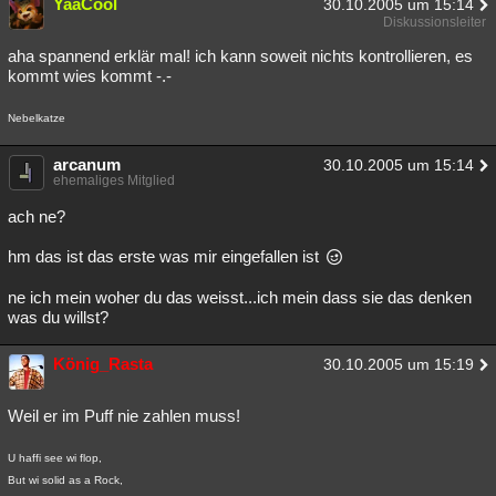
YaaCool
30.10.2005 um 15:14
Diskussionsleiter
aha spannend erklär mal! ich kann soweit nichts kontrollieren, es
kommt wies kommt -.-
Nebelkatze
arcanum
30.10.2005 um 15:14
ehemaliges Mitglied
ach ne?
hm das ist das erste was mir eingefallen ist
ne ich mein woher du das weisst...ich mein dass sie das denken
was du willst?
König_Rasta
30.10.2005 um 15:19
Weil er im Puff nie zahlen muss!
U haffi see wi flop,
But wi solid as a Rock,