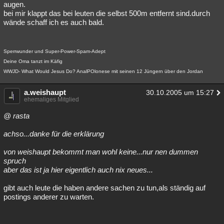
augen.
bei mir klappt das bei leuten die selbst 500m entfernt sind.durch
wände schaff ich es auch bald.
Sperrwunder und Super-Power-Spam-Adept
Deine Oma tanzt im Käfig
WWJD- What Would Jesus Do? AnalPOlonese mit seinen 12 Jüngern über den Jordan
a.weishaupt
30.10.2005 um 15:27
ehemaliges Mitglied
@ rasta
achso...danke für die erklärung
von weishaupt bekommt man wohl keine...nur nen dummen
spruch
aber das ist ja hier eigentlich auch nix neues...
gibt auch leute die haben andere sachen zu tun,als ständig auf
postings anderer zu warten.