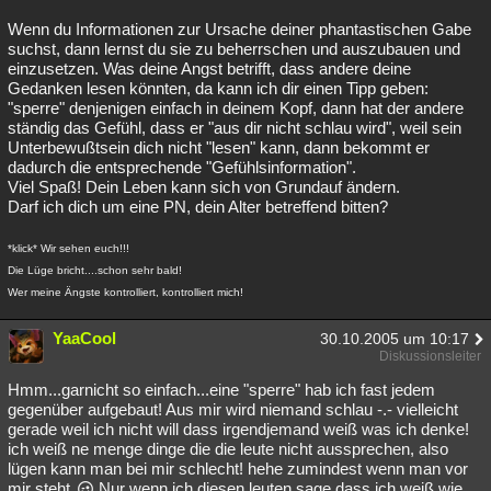
Besucht
Teilgenommen
Alle
Neue
Geschlossen
Wenn du Informationen zur Ursache deiner phantastischen Gabe
suchst, dann lernst du sie zu beherrschen und auszubauen und
Lesenswert
Schlüsselwörter
einzusetzen. Was deine Angst betrifft, dass andere deine
Gedanken lesen könnten, da kann ich dir einen Tipp geben:
"sperre" denjenigen einfach in deinem Kopf, dann hat der andere
ständig das Gefühl, dass er "aus dir nicht schlau wird", weil sein
Unterbewußtsein dich nicht "lesen" kann, dann bekommt er
dadurch die entsprechende "Gefühlsinformation".
Viel Spaß! Dein Leben kann sich von Grundauf ändern.
Darf ich dich um eine PN, dein Alter betreffend bitten?
*klick* Wir sehen euch!!!
Die Lüge bricht....schon sehr bald!
Wer meine Ängste kontrolliert, kontrolliert mich!
YaaCool
30.10.2005 um 10:17
Diskussionsleiter
Hmm...garnicht so einfach...eine "sperre" hab ich fast jedem
gegenüber aufgebaut! Aus mir wird niemand schlau -.- vielleicht
gerade weil ich nicht will dass irgendjemand weiß was ich denke!
ich weiß ne menge dinge die die leute nicht aussprechen, also
lügen kann man bei mir schlecht! hehe zumindest wenn man vor
mir steht
Nur wenn ich diesen leuten sage dass ich weiß wie