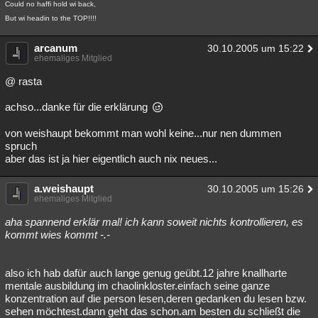
Could no haffi hold wi back,
But wi headin to the TOP!!!!
arcanum
30.10.2005 um 15:22
ehemaliges Mitglied
@ rasta
achso...danke für die erklärung
von weishaupt bekommt man wohl keine...nur nen dummen
spruch
aber das ist ja hier eigentlich auch nix neues...
a.weishaupt
30.10.2005 um 15:26
ehemaliges Mitglied
aha spannend erklär mal! ich kann soweit nichts kontrollieren, es
kommt wies kommt -.-
also ich hab dafür auch lange genug geübt.12 jahre knallharte
mentale ausbildung im chaolinkloster.einfach seine ganze
konzentration auf die person lesen,deren gedanken du lesen bzw.
sehen möchtest.dann geht das schon.am besten du schließt die