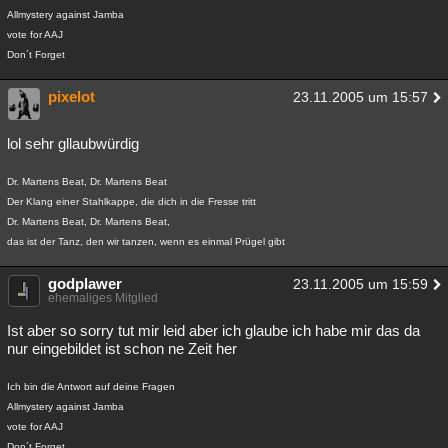
Allmystery against Jamba
vote for AAJ
Don´t Forget
pixelot
23.11.2005 um 15:57
lol sehr gllaubwürdig
Dr. Martens Beat, Dr. Martens Beat
Der Klang einer Stahlkappe, die dich in die Fresse tritt
Dr. Martens Beat, Dr. Martens Beat,
das ist der Tanz, den wir tanzen, wenn es einmal Prügel gibt
godplawer
23.11.2005 um 15:59
ehemaliges Mitglied
Ist aber so sorry tut mir leid aber ich glaube ich habe mir das da
nur eingebildet ist schon ne Zeit her
Ich bin die Antwort auf deine Fragen
Allmystery against Jamba
vote for AAJ
Don´t Forget