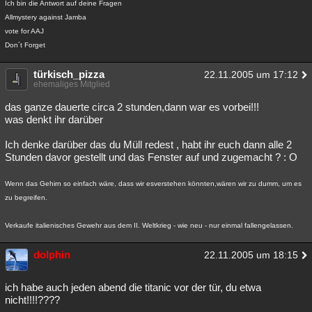
Ich bin die Antwort auf deine Fragen
Besucht
Teilgenommen
Alle
Neue
Geschlossen
Allmystery against Jamba
vote for AAJ
Lesenswert
Schlüsselwörter
Don´t Forget
türkisch_pizza
22.11.2005 um 17:12
ehemaliges Mitglied
das ganze dauerte circa 2 stunden,dann war es vorbei!!!
was denkt ihr darüber
Ich denke darüber das du Müll redest , habt ihr euch dann alle 2
Stunden davor gestellt und das Fenster auf und zugemacht ? : O
Wenn das Gehirn so einfach wäre, dass wir esverstehen könnten,wären wir zu dumm, um es
zu begreifen.
Verkaufe italienisches Gewehr aus dem II. Weltkrieg - wie neu - nur einmal fallengelassen.
dolphin
22.11.2005 um 18:15
ich habe auch jeden abend die titanic vor der tür, du etwa
nicht!!!!????