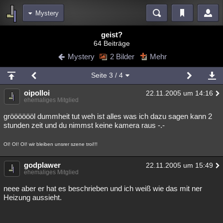
Mystery
Bereiche
geist?
64 Beiträge
Echtzeit
Diskussionen
Blogs
Videos
Statistiken
Mystery
2 Bilder
Mehr
Chat
Wiki
Neuigkeiten
2
Seite
3
/ 4
meine Rubriken
oipolloi
22.11.2005 um 14:16
Menschen
Wissenschaft
Politik
Mystery
Kriminalfälle
ehemaliges Mitglied
Spiritualität
Verschwörungen
Technologie
Ufologie
grööööööl dummheit tut weh ist alles was ich dazu sagen kann 2
stunden zeit und du nimmst keine kamera raus -.-
Natur
Umfragen
Unterhaltung
OI! OI! OI! wir bleiben unsrer szene troi!!!
weitere Rubriken
Philosophie
godplawer
Träume
Orte
Esoterik
Literatur
22.11.2005 um 15:49
ehemaliges Mitglied
Astronomie
Helpdesk
Gruppen
Gaming
Filme
neee aber er hat es beschrieben und ich weiß wie das mit ner
Heizung aussieht.
Musik
Clash
Verbesserungen
Allmystery
English
Übersichten