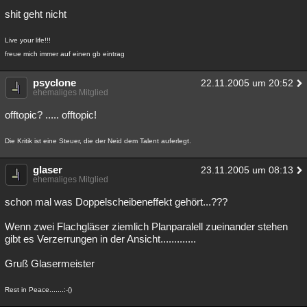
shit geht nicht
Live your life!!!
freue mich immer auf einen gb eintrag
psyclone
22.11.2005 um 20:52
ehemaliges Mitglied
offtopic? ..... offtopic!
Die Kritik ist eine Steuer, die der Neid dem Talent auferlegt.
glaser
23.11.2005 um 08:13
ehemaliges Mitglied
schon mal was Doppelscheibeneffekt gehört...???
Wenn zwei Flachgläser ziemlich Planparalell zueinander stehen
gibt es Verzerrungen in der Ansicht.............
Gruß Glasermeister
Rest in Peace.......:-()