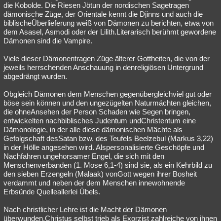
die Kobolde. Die Riesen Jötun der nordischen Sagetragen
dämonische Züge, der Orientale kennt die Djinns und auch die
biblischeÜberlieferung weiß von Dämonen zu berichten, etwa von
dem Asasel, Asmodi oder der Lilith.Literarisch berühmt gewordene
Dämonen sind die Vampire.
Viele dieser Dämonentragen Züge älterer Gottheiten, die von der
jeweils herrschenden Anschauung in denreligiösen Untergrund
abgedrängt wurden.
Obgleich Dämonen dem Menschen gegenübergleichviel gut oder
böse sein können und den ungezügelten Naturmächten gleichen,
die ohneAnsehen der Person Schaden wie Segen bringen,
entwickelten nachbiblisches Judentum undChristentum eine
Dämonologie, in der alle diese dämonischen Mächte als
Gefolgschaft desSatan bzw. des Teufels Beelzebul (Markus 3,22)
in der Hölle angesehen wird. Alspersonalisierte Geschöpfe und
Nachfahren ungehorsamer Engel, die sich mit den
Menschenverbanden (1. Mose 6,1-4) sind sie, als ein Kehrbild zu
den sieben Erzengeln (Malaak) vonGott wegen ihrer Bosheit
verdammt und neben der dem Menschen innewohnende
Erbsünde Quelleallerlei Übels.
Nach christlicher Lehre ist die Macht der Dämonen
überwunden,Christus selbst trieb als Exorzist zahlreiche von ihnen