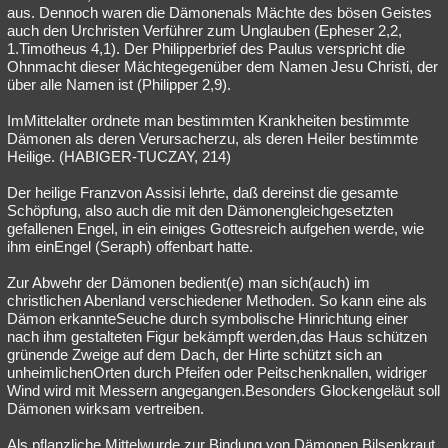
aus. Dennoch waren die Dämonenals Mächte des bösen Geistes
auch den Urchristen Verführer zum Unglauben (Epheser 2,2,
1.Timotheus 4,1). Der Philipperbrief des Paulus verspricht die
Ohnmacht dieser Mächtegegenüber dem Namen Jesu Christi, der
über alle Namen ist (Philipper 2,9).
ImMittelalter ordnete man bestimmten Krankheiten bestimmte
Dämonen als deren Verursacherzu, als deren Heiler bestimmte
Heilige. (HABIGER-TUCZAY, 214)
Der heilige Franzvon Assisi lehrte, daß dereinst die gesamte
Schöpfung, also auch die mit den Dämonengleichgesetzten
gefallenen Engel, in ein einiges Gottesreich aufgehen werde, wie
ihm einEngel (Seraph) offenbart hatte.
Zur Abwehr der Dämonen bedient(e) man sich(auch) im
christlichen Abenland verschiedener Methoden. So kann eine als
Dämon erkannteSeuche durch symbolische Hinrichtung einer
nach ihm gestalteten Figur bekämpft werden,das Haus schützen
grünende Zweige auf dem Dach, der Hirte schützt sich an
unheimlichenOrten durch Pfeifen oder Peitschenknallen, widriger
Wind wird mit Messern angegangen.Besonders Glockengeläut soll
Dämonen wirksam vertreiben.
Als pflanzliche Mittelwurde zur Bindung von Dämonen Bilsenkraut