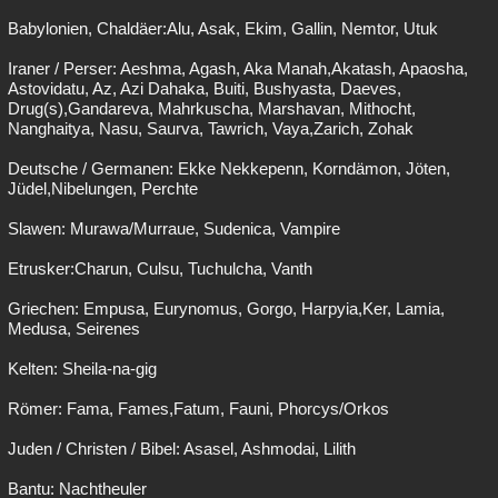
Babylonien, Chaldäer:Alu, Asak, Ekim, Gallin, Nemtor, Utuk
Iraner / Perser: Aeshma, Agash, Aka Manah,Akatash, Apaosha,
Astovidatu, Az, Azi Dahaka, Buiti, Bushyasta, Daeves,
Drug(s),Gandareva, Mahrkuscha, Marshavan, Mithocht,
Nanghaitya, Nasu, Saurva, Tawrich, Vaya,Zarich, Zohak
Deutsche / Germanen: Ekke Nekkepenn, Korndämon, Jöten,
Jüdel,Nibelungen, Perchte
Slawen: Murawa/Murraue, Sudenica, Vampire
Etrusker:Charun, Culsu, Tuchulcha, Vanth
Griechen: Empusa, Eurynomus, Gorgo, Harpyia,Ker, Lamia,
Medusa, Seirenes
Kelten: Sheila-na-gig
Römer: Fama, Fames,Fatum, Fauni, Phorcys/Orkos
Juden / Christen / Bibel: Asasel, Ashmodai, Lilith
Bantu: Nachtheuler