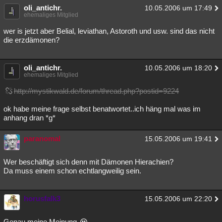
oli_antichr.
10.05.2006 um 17:49
ehemaliges Mitglied
wer is jetzt aber Belial, leviathan, Astoroth und usw. sind das nicht
die erzdämonen?
oli_antichr.
10.05.2006 um 18:20
ehemaliges Mitglied
http://mystikwald.de/forum/thread.php?postid=9224
ok habe meine frage selbst benatwortet..ich häng mal was im
anhang dran *g*
paranomal
15.05.2006 um 19:41
Wer beschäftigt sich denn mit Dämonen Hierachien?
Da muss einem schon echtlangweilig sein.
horusfalk3
15.05.2006 um 22:20
Genau meine Meinung