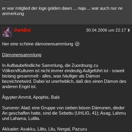
Besucht
Teilgenommen
Alle
Neue
Geschlossen
er war mitglied der loge golden dawn ... naja ... war auch nur ne
anmerkung
Lesenswert
Schlüsselwörter
DarkBal
30.04.2006 um 22:17
hier eine schöne dämonensammlung
Dämonensammlung
In Aufbaubefindliche Sammlung, die Zuordnung zu
Völkern/Kulturen ist nicht immer eindeutig.Aufgeführt ist - soweit
bislang gesammelt - alles, was häufiger als Dämon
bezeichnetwird. Dabei ist unerheblich, daß des einen Dämon des
anderen Engel ist.
Ägypter:Ammit, Apophis, Babi
Sumerer: Alad; eine Gruppe von sieben bösen Dämonen, dieder
An geschaffen hatte, sind die Sebettu (UHLIG, 41); Asag, Lahmu
und Lahama, Lulilla.
Akkader: Asakku, Lilitu, Lilu, Nergal, Pazuzu