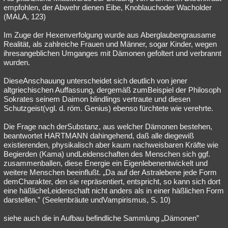
empfohlen, der Abwehr dienen Eibe, Knoblauchoder Wacholder
(MALA, 123)
Im Zuge der Hexenverfolgung wurde aus Aberglaubengrausame
Realität, als zahlreiche Frauen und Männer, sogar Kinder, wegen
ihresangeblichen Umganges mit Dämonen gefoltert und verbrannt
wurden.
DieseAnschauung unterscheidet sich deutlich von jener
altgriechischen Auffassung, dergemäß zumBeispiel der Philosoph
Sokrates seinem Daimon blindlings vertraute und diesen
Schutzgeist(vgl. d. röm. Genius) ebenso fürchtete wie verehrte.
Die Frage nach derSubstanz, aus welcher Dämonen bestehen,
beantwortet HARTMANN dahingehend, daß alle diegewiß
existierenden, physikalisch aber kaum nachweisbaren Kräfte wie
Begierden (Kama) undLeidenschaften des Menschen sich ggf.
zusammenballen, diese Energie ein Eigenlebenentwickelt und
weitere Menschen beeinflußt. „Da auf der Astralebene jede Form
demCharakter, den sie repräsentiert, entspricht, so kann sich dort
eine häßlicheLeidenschaft nicht anders als in einer häßlichen Form
darstellen.” (Seelenbräute undVampirismus, S. 10)
siehe auch die in Aufbau befindliche Sammlung „Dämonen”