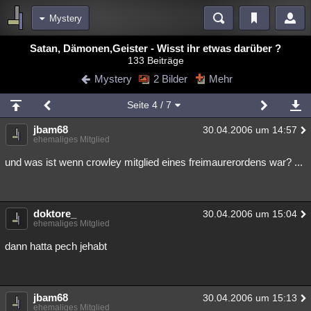
Mystery
Bereiche
Satan, Dämonen,Geister - Wisst ihr etwas darüber ?
133 Beiträge
Echtzeit
Diskussionen
Blogs
Videos
Statistiken
Mystery
2 Bilder
Mehr
Chat
Wiki
Neuigkeiten
Seite
4
/ 7
meine Rubriken
jbam68
30.04.2006 um 14:57
Menschen
Wissenschaft
Politik
Mystery
Kriminalfälle
ehemaliges Mitglied
Spiritualität
Verschwörungen
Technologie
Ufologie
und was ist wenn crowley mitglied eines freimaurerordens war? ...
Natur
Umfragen
Unterhaltung
weitere Rubriken
doktore_
30.04.2006 um 15:04
ehemaliges Mitglied
Philosophie
Träume
Orte
Esoterik
Literatur
dann hatta pech jehabt
Astronomie
Helpdesk
Gruppen
Gaming
Filme
Musik
Clash
Verbesserungen
Allmystery
English
jbam68
30.04.2006 um 15:13
Übersichten
ehemaliges Mitglied