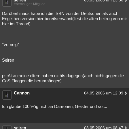
03.05.2006 um 23:36
ehemaliges Mitglied
Darüberhinaus habe ich die ISBN von der Deutschen als auch
Englishen version hier bereitserwähnt(liest die alten beitreg von mir
hier im Thread).
*verneig*
Seiren
ps:Also meine eltern haben nichts dagegen(auch nichtsgegen die
CoS Flaggen die herumhängen)
Cannon
04.05.2006 um 12:09
Ich glaube 100 %'ig nich an Dämonen, Geister und so....
seiren
08.05.2006 um 08:47