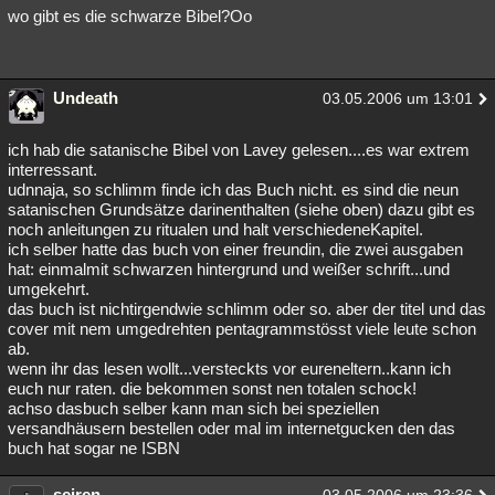
wo gibt es die schwarze Bibel?Oo
Undeath
03.05.2006 um 13:01
ich hab die satanische Bibel von Lavey gelesen....es war extrem
interressant.
udnnaja, so schlimm finde ich das Buch nicht. es sind die neun
satanischen Grundsätze darinenthalten (siehe oben) dazu gibt es
noch anleitungen zu ritualen und halt verschiedeneKapitel.
ich selber hatte das buch von einer freundin, die zwei ausgaben
hat: einmalmit schwarzen hintergrund und weißer schrift...und
umgekehrt.
das buch ist nichtirgendwie schlimm oder so. aber der titel und das
cover mit nem umgedrehten pentagrammstösst viele leute schon
ab.
wenn ihr das lesen wollt...versteckts vor eureneltern..kann ich
euch nur raten. die bekommen sonst nen totalen schock!
achso dasbuch selber kann man sich bei speziellen
versandhäusern bestellen oder mal im internetgucken den das
buch hat sogar ne ISBN
seiren