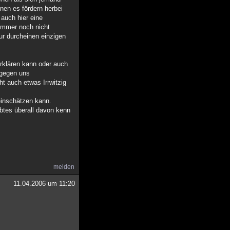
nen es fördern herbei
auch hier eine
immer noch nicht
ur durcheinen einzigen
erklären kann oder auch
 gegen uns
t auch etwas Irrwitzig
einschätzen kann.
btes überall davon kenn
melden
11.04.2006 um 11:20