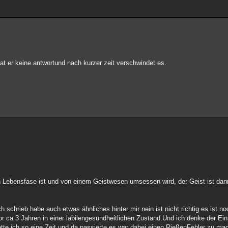
at er keine antwortund nach kurzer zeit verschwindet es.
en Lebensfase ist und von einem Geistwesen umsessen wird, der Geist ist dan
 schrieb habe auch etwas ähnliches hinter mir nein ist nicht richtig es ist n
 ca 3 Jahren in einer labilengesundheitlichen Zustand.Und ich denke der Ein
te ich so eine Zeit und da passierte es,war dabei einen RießenFehler zu ma