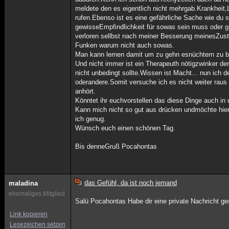
meldete den es eigentlich nicht mehrgab.Krankheit,
rufen.Ebenso ist es eine gefährliche Sache wie du
gewisseEmpfindlichkeit für sowas sein muss oder 
verloren sellbst nach meiner Besserung meinesZust
Funken warum nicht auch sowas.
Man kann lernen damit um zu gehn esnüchtern zu be
Und nicht immer ist ein Therapeuth nötigzwinker den
nicht unbedingt sollte.Wissen ist Macht... nun ich 
oderandere.Somit versuche ich es nicht weiter raus
anhört.
Könntet ihr euchvorstellen das diese Dinge auch 
Kann mich nicht so gut aus drücken undmöchte hier
ich genug.
Wünsch euch einen schönen Tag.
Bis denneGruß Pocahontas
das Gefühl, da ist noch jemand
maladina
ehemaliges Mitglied
Salü Pocahontas Habe dir eine private Nachricht ge
Link kopieren
Lesezeichen setzen