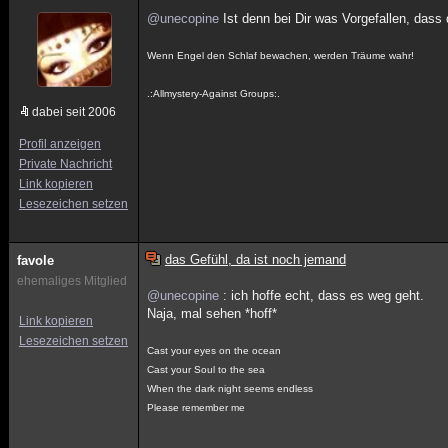
@unecopine
Ist denn bei Dir was Vorgefallen, das
Wenn Engel den Schlaf bewachen, werden Träume wahr!
.:Allmystery-Against Groups:.
dabei seit 2006
Profil anzeigen
Private Nachricht
Link kopieren
Lesezeichen setzen
das Gefühl, da ist noch jemand
favole
ehemaliges Mitglied
@unecopine
: ich hoffe echt, dass es weg geht.
Naja, mal sehen *hoff*
Link kopieren
Lesezeichen setzen
Cast your eyes on the ocean
Cast your Soul to the sea
When the dark night seems endless
Please remember me