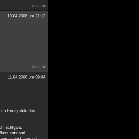
melden
10.04.2006 um 21:12
melden
11.04.2006 um 09:44
nim Energiefeld des
och nichtganz
fluss entstand
chen als sich jemand