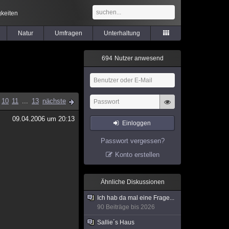
keiten
Natur
Umfragen
Unterhaltung
6
9
4
Nutzer anwesend
10
11
...
13
nächste
09.04.2006 um 20:13
Einloggen
Passwort vergessen?
Konto erstellen
Ähnliche Diskussionen
Ich hab da mal eine Frage...
90 Beiträge bis 2026
Sallie´s Haus