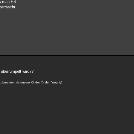
as man ES
berrascht.
 überrumpelt wird??
zubereiten, als unsere Kinder für den Weg