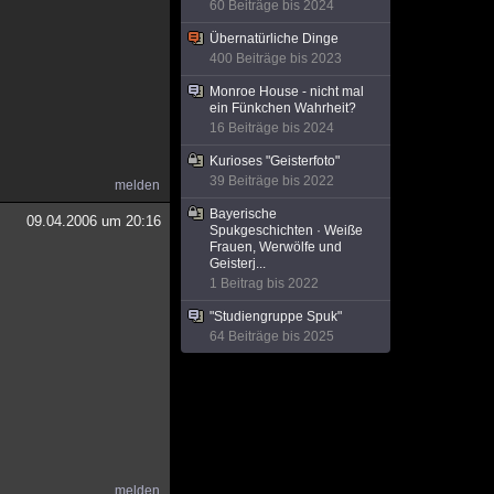
60 Beiträge bis 2024
Übernatürliche Dinge
400 Beiträge bis 2023
Monroe House - nicht mal
ein Fünkchen Wahrheit?
16 Beiträge bis 2024
Kurioses "Geisterfoto"
39 Beiträge bis 2022
melden
Bayerische
09.04.2006 um 20:16
Spukgeschichten · Weiße
Frauen, Werwölfe und
Geisterj...
1 Beitrag bis 2022
"Studiengruppe Spuk"
64 Beiträge bis 2025
melden