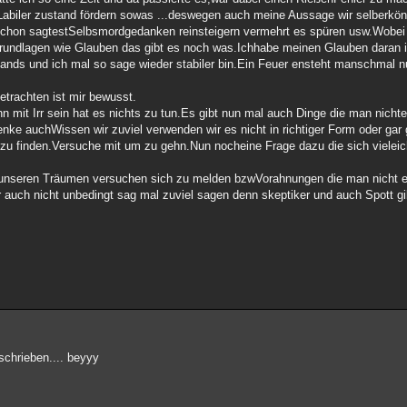
Labiler zustand fördern sowas ...deswegen auch meine Aussage wir selberkön
 schon sagtestSelbsmordgedanken reinsteigern vermehrt es spüren usw.Wobei 
grundlagen wie Glauben das gibt es noch was.Ichhabe meinen Glauben daran 
ands und ich mal so sage wieder stabiler bin.Ein Feuer ensteht manschmal n
trachten ist mir bewusst.
n mit Irr sein hat es nichts zu tun.Es gibt nun mal auch Dinge die man nicht
denke auchWissen wir zuviel verwenden wir es nicht in richtiger Form oder gar
 zu finden.Versuche mit um zu gehn.Nun nocheine Frage dazu die sich vieleich
in unseren Träumen versuchen sich zu melden bzwVorahnungen die man nicht 
 auch nicht unbedingt sag mal zuviel sagen denn skeptiker und auch Spott gi
schrieben.... beyyy