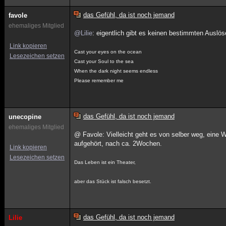
das Gefühl, da ist noch jemand
favole
ehemaliges Mitglied
@Lilie
: eigentlich gibt es keinen bestimmten Auslös
Link kopieren
Cast your eyes on the ocean
Lesezeichen setzen
Cast your Soul to the sea
When the dark night seems endless
Please remember me
das Gefühl, da ist noch jemand
unecopine
ehemaliges Mitglied
@ Favole: Vielleicht geht es von selber weg, eine 
aufgehört, nach ca. 2Wochen.
Link kopieren
Lesezeichen setzen
Das Leben ist ein Theater,
aber das Stück ist falsch besetzt.
das Gefühl, da ist noch jemand
Lilie