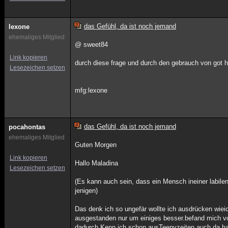
das Gefühl, da ist noch jemand
lexone
ehemaliges Mitglied
@ sweet84
Link kopieren
durch diese frage und durch den gebrauch von got h
Lesezeichen setzen
mfg:lexone
das Gefühl, da ist noch jemand
pocahontas
ehemaliges Mitglied
Guten Morgen
Link kopieren
Hallo Maladina
Lesezeichen setzen
(Es kann auch sein, dass ein Mensch ineiner labil
jenigen)
Das denk ich so ungefär wollte ich ausdrücken wieich
ausgestanden nur um einiges besser.befand mich vor
dadurch.Kenn ich schon ausTeenyzeiten auch da hat