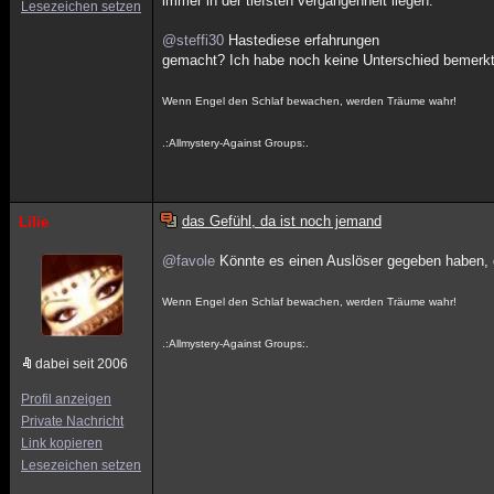
immer in der tiefsten vergangenheit liegen.
Lesezeichen setzen
@steffi30
Hastediese erfahrungen
gemacht? Ich habe noch keine Unterschied bemerkt
Wenn Engel den Schlaf bewachen, werden Träume wahr!
.:Allmystery-Against Groups:.
das Gefühl, da ist noch jemand
Lilie
@favole
Könnte es einen Auslöser gegeben haben, da
Wenn Engel den Schlaf bewachen, werden Träume wahr!
.:Allmystery-Against Groups:.
dabei seit 2006
Profil anzeigen
Private Nachricht
Link kopieren
Lesezeichen setzen