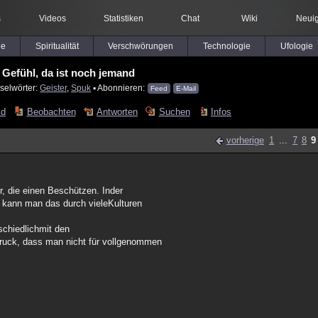
s
Videos
Statistiken
Chat
Wiki
Neuig
le
Spiritualität
Verschwörungen
Technologie
Ufologie
 Gefühl, da ist noch jemand
selwörter:
Geister
,
Spuk
▪ Abonnieren:
Feed
E-Mail
ld
Beobachten
Antworten
Suchen
Infos
vorherige
1
...
7
8
9
er, die einen Beschützen. Inder
o kann man das durch vieleKulturen
rschiedlichmit den
ruck, dass man nicht für vollgenommen