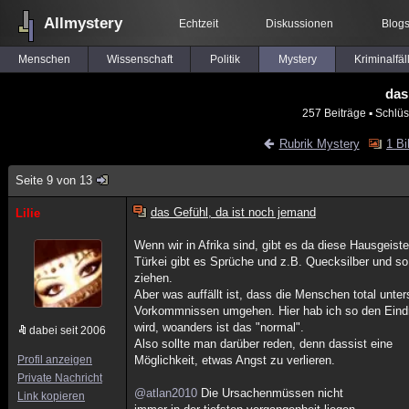
Allmystery
Echtzeit
Diskussionen
Blog
Menschen
Wissenschaft
Politik
Mystery
Kriminalfäl
das
257 Beiträge
▪ Schlüs
Rubrik Mystery
1 Bi
Seite 9 von 13
das Gefühl, da ist noch jemand
Lilie
Wenn wir in Afrika sind, gibt es da diese Hausgeist
Türkei gibt es Sprüche und z.B. Quecksilber und s
ziehen.
Aber was auffällt ist, dass die Menschen total unte
Vorkommnissen umgehen. Hier hab ich so den Eind
wird, woanders ist das "normal".
dabei seit 2006
Also sollte man darüber reden, denn dassist eine
Profil anzeigen
Möglichkeit, etwas Angst zu verlieren.
Private Nachricht
@atlan2010
Die Ursachenmüssen nicht
Link kopieren