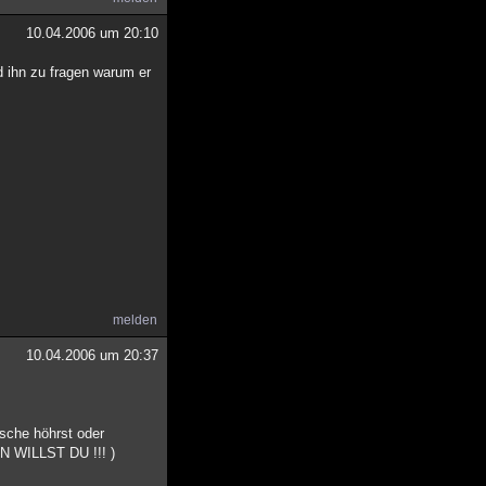
10.04.2006 um 20:10
 ihn zu fragen warum er
melden
10.04.2006 um 20:37
usche höhrst oder
EN WILLST DU !!! )