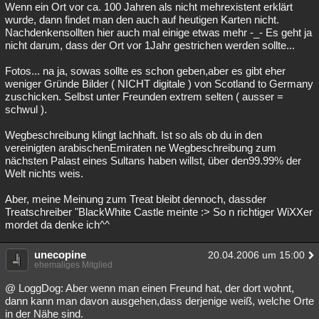
Wenn ein Ort vor ca. 100 Jahren als nicht mehrexistent erklärt
wurde, dann findet man den auch auf heutigen Karten nicht.
Nachdenkensollten hier auch mal einige etwas mehr -_- Es geht ja
nicht darum, dass der Ort vor 1Jahr gestrichen werden sollte...
Fotos... na ja, sowas sollte es schon geben,aber es gibt eher
weniger Gründe Bilder ( NICHT digitale ) von Scotland to Germany
zuschicken. Selbst unter Freunden extrem selten ( ausser =
schwul ).
Wegbeschreibung klingt lachhaft. Ist so als ob du in den
vereinigten arabischenEmiraten ne Wegbeschreibung zum
nächsten Palast eines Sultans haben willst, über den99.99% der
Welt nichts weis.
Aber, meine Meinung zum Treat bleibt dennoch, dassder
Treatschreiber "BlackWhite Castle meinte :> So n richtiger WiXXer
mordet da denke ich^^
unecopine
20.04.2006 um 15:00
ehemaliges Mitglied
@ LoggDog: Aber wenn man einen Freund hat, der dort wohnt,
dann kann man davon ausgehen,dass derjenige weiß, welche Orte
in der Nähe sind.