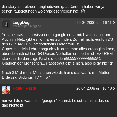
die story ist trotzdem unglaubwürdig, außerdem haben wir ja
schon rausgefunden wo erabgeschrieben hat.
LoggDog
20.04.2006 um 16:11
ehemaliges Mitglied
Yo, aber das mit allwissendem google nervt mich auch langsam.
Auch im Netz gibt esnicht alles zu finden. Zumal nachweislich 2/3
des GESAMTEN Internetinhalts Datenmüll ist.
Cuperus... dein Lehrer sagt dir vllt. dass man alles ergooglen kann,
aber dem istnicht so
Dieses Verhalten erinnert mich EXTREM
stark an die damalige Kirche und den99,9999999999999%
Glauben der Menschen... Papst sagt gibt´s nich, also is da nix *g*
Noch 3 Mrd mehr Menschen wie dich und das war´s mit Mutter
Erde und Bildungs TV *lmw*
König_Rasta
20.04.2006 um 16:40
nur weil du etwas nicht "googeln" kannst, heisst es nicht das es
das nichtgibt...