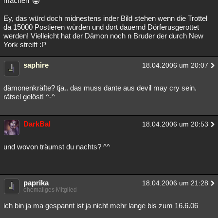
machen
Besucht
Teilgenommen
Alle
Neue
Geschlossen
Ey, das würd doch midnestens inder Bild stehen wenn die Trottel
da 15000 Postieren würden und dort dauernd Dörferusgerottet
Lesenswert
Schlüsselwörter
werden! Vielleicht hat der Dämon noch n Bruder der durch New
York streift :P
saphire
18.04.2006 um 20:07
dämonenkräfte? tja.. das muss dante aus devil may cry sein.
rätsel gelöst! ^-^
DarkBal
18.04.2006 um 20:53
und wovon träumst du nachts? ^^
paprika
18.04.2006 um 21:28
ehemaliges Mitglied
ich bin ja ma gespannt ist ja nicht mehr lange bis zum 16.6.06