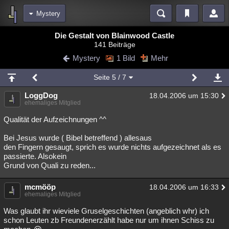
Mystery
Bereiche
Die Gestalt von Blainwood Castle
141 Beiträge
Echtzeit
Diskussionen
Blogs
Videos
Statistiken
Mystery
1 Bild
Mehr
Chat
Wiki
Neuigkeiten
2
Seite
5
/ 7
meine Rubriken
LoggDog
18.04.2006 um 15:30
Menschen
Wissenschaft
Politik
Mystery
Kriminalfälle
ehemaliges Mitglied
Spiritualität
Verschwörungen
Technologie
Ufologie
Qualität der Aufzeichnungen ^^
Bei Jesus wurde ( Bibel betreffend ) allesaus
Natur
Umfragen
Unterhaltung
den Fingern gesaugt, sprich es wurde nichts aufgezeichnet als es
weitere Rubriken
passierte. Alsokein
Grund von Quali zu reden...
Philosophie
Träume
Orte
Esoterik
Literatur
mcmööp
18.04.2006 um 16:33
Astronomie
Helpdesk
Gruppen
Gaming
Filme
ehemaliges Mitglied
Musik
Clash
Verbesserungen
Allmystery
English
Was glaubt ihr wieviele Gruselgeschichten (angeblich whr) ich
schon Leuten zb Freundenerzählt habe nur um ihnen Schiss zu
Übersichten