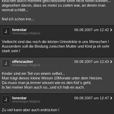
keuchen durch mehrere geschlossene türen nicht hören können...
abgesehen davon, dass es meist zu zeiten war, an denen man
Besucht
Teilgenommen
Alle
Neue
Geschlossen
normal schläft...
Lesenswert
Schlüsselwörter
find ich schon irre...
lonestar
06.08.2007 um 12:42
ehemaliges Mitglied
Vielleicht sind das noch die letzten Urinstinkte in uns Menschen !
Ausserdem soll die Bindung zwischen Mutter und Kind ja eh sehr
stark sein !
elfenzauber
06.08.2007 um 12:43
ehemaliges Mitglied
Kinder sind ein Teil von einem selbst...
Man trägt dieses kleine Wesen 10Monate unter dem Herzen.
Da muss man ja immer wissen wie es den Kid´s geht.
Is bei meiner Mum auch so...und ich hab es auch.
lonestar
06.08.2007 um 12:47
ehemaliges Mitglied
Zu viel kann aber auch erdrücken !