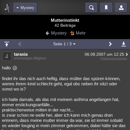
Mystery
Bereiche
Mutterinstinkt
42 Beiträge
Echtzeit
Diskussionen
Blogs
Videos
Statistiken
Mystery
Mehr
Chat
Wiki
Neuigkeiten
Seite
1
/ 3
meine Rubriken
taraxia
06.08.2007 um 12:25
Menschen
Wissenschaft
Politik
Mystery
Kriminalfälle
ehemaliges Mitglied
Diskussionsleiter
Spiritualität
Verschwörungen
Technologie
Ufologie
hallo
findet ihr das nich auch heftig, dass mütter das spüren können,
Natur
Umfragen
Unterhaltung
wenns ihrem kind schlecht geht, egal obs neben ihr sitzt oder
weitere Rubriken
sonst wo is?
Philosophie
Träume
Orte
Esoterik
Literatur
ich hatte damals, als das mit meinem asthma angefangen hat,
immer erstickungsanfälle...
Astronomie
Helpdesk
Gruppen
Gaming
Filme
praktischerweise mitten in der nacht...
is zwar schon ne weile her, aber ich kann mich genau dran
Musik
Clash
Verbesserungen
Allmystery
English
erinnern, dass meine mutter immer da war, sie ist immer sobald
es wieder losging in mein zimmer gekommen, dabei hätte sie das
Übersichten