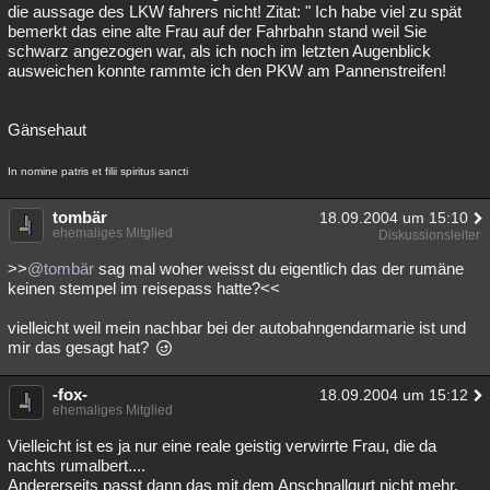
die aussage des LKW fahrers nicht! Zitat: " Ich habe viel zu spät
bemerkt das eine alte Frau auf der Fahrbahn stand weil Sie
schwarz angezogen war, als ich noch im letzten Augenblick
ausweichen konnte rammte ich den PKW am Pannenstreifen!
Gänsehaut
In nomine patris et filii spiritus sancti
tombär
18.09.2004 um 15:10
ehemaliges Mitglied
Diskussionsleiter
>>
@tombär
sag mal woher weisst du eigentlich das der rumäne
keinen stempel im reisepass hatte?<<
vielleicht weil mein nachbar bei der autobahngendarmarie ist und
mir das gesagt hat?
-fox-
18.09.2004 um 15:12
ehemaliges Mitglied
Vielleicht ist es ja nur eine reale geistig verwirrte Frau, die da
nachts rumalbert....
Andererseits passt dann das mit dem Anschnallgurt nicht mehr,