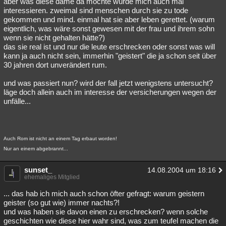
aber was diese dame da möchte würde mich auch mal
interessieren. zweimal sind menschen durch sie zu tode
Besucht
Teilgenommen
Alle
Neue
Geschlossen
gekommen und mind. einmal hat sie aber leben gerettet. (warum
eigentlich, was wäre sonst gewesen mit der frau und ihrem sohn
Lesenswert
Schlüsselwörter
wenn sie nicht gehalten hätte?)
das sie real ist und nur die leute erschrecken oder sonst was will
kann ja auch nicht sein, immerhin "geistert" die ja schon seit über
30 jahren dort unverändert rum.
und was passiert nun? wird der fall jetzt wenigstens untersucht?
läge doch allein auch im interesse der versicherungen wegen der
unfälle...
Auch Rom ist nicht an einem Tag erbaut worden!
Nur an einem abgebrannt...
sunset_
14.08.2004 um 18:16
ehemaliges Mitglied
... das hab ich mich auch schon öfter gefragt: warum geistern
geister (so gut wie) immer nachts?!
und was haben sie davon einen zu erschrecken? wenn solche
geschichten wie diese hier wahr sind, was zum teufel machen die