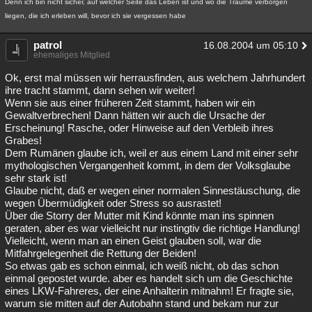
Denn ich bin nicht sicher, auf welcher Seite das Leben ist und wo die Träume verborgen
liegen, die ich erleben will, bevor ich sie vergessen habe
patrol
16.08.2004 um 05:10
ehemaliges Mitglied
Ok, erst mal müssen wir herrausfinden, aus welchem Jahrhundert
ihre tracht stammt, dann sehen wir weiter!
Wenn sie aus einer früheren Zeit stammt, haben wir ein
Gewaltverbrechen! Dann hätten wir auch die Ursache der
Erscheinung! Rasche, oder Hinweise auf den Verbleib ihres
Grabes!
Dem Rumänen glaube ich, weil er aus einem Land mit einer sehr
mythologischen Vergangenheit kommt, in dem der Volksglaube
sehr stark ist!
Glaube nicht, daß er wegen einer normalen Sinnestäuschung, die
wegen Übermüdigkeit oder Stress so ausrastet!
Über die Storry der Mutter mit Kind könnte man ins spinnen
geraten, aber es war vielleicht nur instingtiv die richtige Handlung!
Vielleicht, wenn man an einen Geist glauben soll, war die
Mitfahrgelegenheit die Rettung der Beiden!
So etwas gab es schon einmal, ich weiß nicht, ob das schon
einmal gepostet wurde. aber es handelt sich um die Geschichte
eines LKW-Fahreres, der eine Anhalterin mitnahm! Er fragte sie,
warum sie mitten auf der Autobahn stand und bekam nur zur