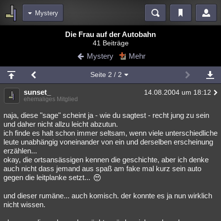
Mystery
Bereiche
Die Frau auf der Autobahn
41 Beiträge
Echtzeit
Diskussionen
Blogs
Videos
Statistiken
Mystery
Mehr
Chat
Wiki
Neuigkeiten
Seite
2
/ 2
meine Rubriken
sunset_
14.08.2004 um 18:12
Menschen
Wissenschaft
Politik
Mystery
Kriminalfälle
ehemaliges Mitglied
Spiritualität
Verschwörungen
Technologie
Ufologie
naja, diese "sage" scheint ja - wie du sagtest - recht jung zu sein
und daher nicht allzu leicht abzutun.
ich finde es halt schon immer seltsam, wenn viele unterschiedliche
Natur
Umfragen
Unterhaltung
leute unabhängig voneinander von ein und derselben erscheinung
weitere Rubriken
erzählen...
okay, die ortsansässigen kennen die geschichte, aber ich denke
Philosophie
Träume
Orte
Esoterik
Literatur
auch nicht dass jemand aus spaß am fake mal kurz sein auto
gegen die leitplanke setzt...
Astronomie
Helpdesk
Gruppen
Gaming
Filme
und dieser rumäne... auch komisch. der konnte es ja nun wirklich
Musik
Clash
Verbesserungen
Allmystery
English
nicht wissen.
Übersichten