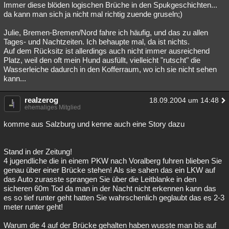
Immer diese blöden logischen Brüche in den Spukgeschichten...
da kann man sich ja nicht mal richtig zuende gruseln;)
Julie, Bremen-Bremen/Nord fahre ich häufig, und das zu allen
Tages- und Nachtzeiten. Ich behaupte mal, da ist nichts.
Auf dem Rücksitz ist allerdings auch nicht immer ausreichend
Platz, weil den oft mein Hund ausfüllt, vielleicht "rutscht" die
Wasserleiche dadurch in den Kofferraum, wo ich sie nicht sehen
kann...
realzerog
18.09.2004 um 14:48
ehemaliges Mitglied
komme aus Salzburg und kenne auch eine Story dazu
Stand in der Zeitung!
4 jugendliche die in einem PKW nach Voralberg fuhren blieben Sie
genau über einer Brücke stehen! Als sie sahen das ein LKW auf
das Auto zurasste sprangen Sie über die Leitblanke in den
sicheren 60m Tod da man in der Nacht nicht erkennen kann das
es so tief runter geht hatten Sie wahrschenlich geglaubt das es 2-3
meter runter geht!
Warum die 4 auf der Brücke gehalten haben wusste man bis auf