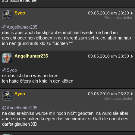
schlaflose nächte
Besucht
Teilgenommen
Alle
Neue
Geschlossen
Syco
09.05.2010 um 23:29
Diskussionsleiter
Lesenswert
Schlüsselwörter
@Angelhunter235
das is aber auch lässtig! auf einmal hast wieder ne hand im
gesicht oder nen ellbogen in de nieren! zum schreien, aber na hab
ich nen grund aufs klo zu flüchten ^^
Angelhunter235
09.05.2010 um 23:30
@Syco
ok das ist dann was anderes,
ich hatte öfters ein knie in den klöten
Syco
09.05.2010 um 23:32
Diskussionsleiter
@Angelhunter235
na das erlebniss wurde mir noch nicht geboten, na würd sie aber
auch so nen haken kriegen das sie nimmer schläft die nacht des
darfst glauben XD