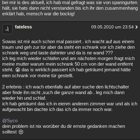
bei mir is des aktuell, ich hab mal gefragt was sie von spanngurten
hält, sie hats dann nicht verstanden bis ich ihr den zusammenhang
erklärt hab, mensch war die bockig!
fateless
09.05.2010 um 23:54
Sowas ist mir auch schon mal passiert . ich wacht auf aus einem
traum und geh zur tür aber da steht ein schrank vor ich ziehe den
schrank weg und taste dahinter und da is ne wand ???
ich leg mich wieder schlafen und am nächsten morgen fragt mich
meine mutter warum mein schrank 50 cm von der wand entfernt
steht.
das is wirklich passiert ich hab geträumt jemand hätte
eien schrank vor meine tür gestellt.
2 erlebnis : ich wach ebenfalls auf aber suche den lichtschalter
aber finde ihn nicht ,such die ganze wand ab . leg mich dann
wieder hin und schlaf.
ich hab geträumt das ich in eienm anderen zimmer war und als ich
aufgewacht bin dachte ich das ich da immer noch war.
@Syco
dein problem ist nix worüber du dir ernste gedanken machen
solltest