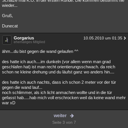
Schätze mal K.O. in der ersten Runde. Die kommen bestimmt nie
wieder...
Gruß,
Dunecat
Gorgarius
10.05.2010 um 01:35
ehemaliges Mitglied
ähm...du bist gegen die wand gelaufen ^^
des hatte ich auch....im dunkeln (vor allem wenn man grad
geschlafen hat) ist man recht orientierungsschwach. da reich
schon ne kleine drehung und du läufst ganz wo anders hin....
des hatte ich auch nachts, dass ich schon 2 meter vor der tür
gegen die wand lauf...
noch schlimmer, als ich licht anmachen wollte und in die tür
gefasst hab.....hab mich voll erschrocken weil da keine wand mehr
war xD
weiter
Seite 3 von 7