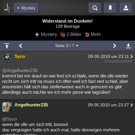
Mystery
Bereiche
Widerstand im Dunkeln!
139 Beiträge
Echtzeit
Diskussionen
Blogs
Videos
Statistiken
Mystery
2 Bilder
Mehr
Chat
Wiki
Neuigkeiten
Seite
3
/ 7
meine Rubriken
Syco
09.05.2010 um 23:11
Menschen
Wissenschaft
Politik
Mystery
Kriminalfälle
Diskussionsleiter
Spiritualität
Verschwörungen
Technologie
Ufologie
@Angelhunter235
kommt bei mir drauf an wie fest ich schlafe, wenn die olle wieder
recht um sich tritt na muss ich öfter weil ich fast ned schlaf, aber
Natur
Umfragen
Unterhaltung
ansonsten hält sich das stellenweise auch in grenzen! es gibt
weitere Rubriken
allerdings auch nächte wo ich mehr pisse wie tagsüber!
Philosophie
Träume
Orte
Esoterik
Literatur
Angelhunter235
09.05.2010 um 23:27
Astronomie
Helpdesk
Gruppen
Gaming
Filme
@Syco
Musik
Clash
Verbesserungen
Allmystery
English
wenn die olle um sich tritt, loooool
das vergnügen hatte ich auch mal, hatte deswegen mehrere
Übersichten