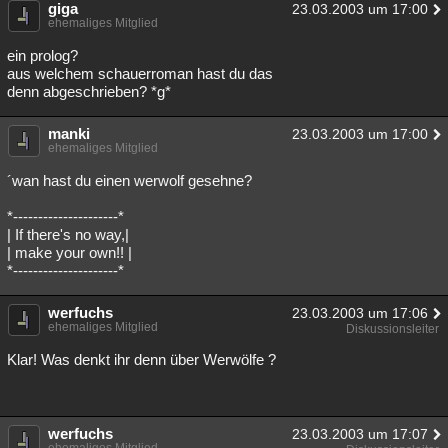
giga
23.03.2003 um 17:00
Besucht
Teilgenommen
Alle
Neue
Geschlossen
ehemaliges Mitglied
ein prolog?
Lesenswert
Schlüsselwörter
aus welchem schauerroman hast du das
denn abgeschrieben? *g*
manki
23.03.2003 um 17:00
ehemaliges Mitglied
´wan hast du einen werwolf gesehne?
*---------------------*
| If there's no way,|
| make your own!! |
*---------------------*
werfuchs
23.03.2003 um 17:06
ehemaliges Mitglied
Diskussionsleiter
Klar! Was denkt ihr denn über Werwölfe ?
werfuchs
23.03.2003 um 17:07