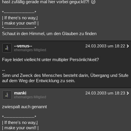
hast zufällig gerade mal hier vorbei geguckt!?!
*---------------------*
| If there's no way,|
| make your own!! |
*---------------------*
Schaut in den Himmel, um den Glauben zu finden
--venus--
24.03.2003 um 18:22
ehemaliges Mitglied
Faye leidet vielleicht unter multipler Persönlichkeit?
--
Sinn und Zweck des Mensches besteht darin, Übergang und Stufe
auf dem Weg der Entwicklung zu sein.
manki
24.03.2003 um 18:23
ehemaliges Mitglied
zwiespalt auch genannt
*---------------------*
| If there's no way,|
| make your own!! |