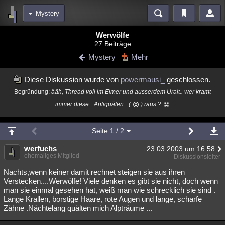
Mystery
Bereiche
Werwölfe
27 Beiträge
Echtzeit
Diskussionen
Blogs
Videos
Statistiken
Mystery
Mehr
Chat
Wiki
Neuigkeiten
2
Diese Diskussion wurde von
powermausi_
geschlossen.
meine Rubriken
Begründung:
ääh, Thread voll im Eimer und ausserdem Uralt.. wer kramt
Menschen
Wissenschaft
Politik
Mystery
Kriminalfälle
immer diese _Antiquäten_ (
) raus ?
Spiritualität
Verschwörungen
Technologie
Ufologie
Seite
1
/ 2
Natur
Umfragen
Unterhaltung
werfuchs
23.03.2003 um 16:58
weitere Rubriken
ehemaliges Mitglied
Diskussionsleiter
Philosophie
Träume
Orte
Esoterik
Literatur
Nachts,wenn keiner damit rechnet steigen sie aus ihren
Verstecken....Werwölfe! Viele denken es gibt sie nicht, doch wenn
Astronomie
Helpdesk
Gruppen
Gaming
Filme
man sie einmal gesehen hat, weiß man wie schrecklich sie sind .
Lange Krallen, borstige Haare, rote Augen und lange, scharfe
Musik
Clash
Verbesserungen
Allmystery
English
Zähne .Nächtelang quälten mich Alpträume ...
Übersichten