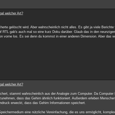
gal welcher Art?
erte gelöscht wird. Aber wahrscheinlich nicht alles. Es gibt ja viele Bericht
uf RTL gab's auch mal so eine kurz Doku darüber. Glaub das in den neunzig
von vorne los. Es sei denn du kommst in einer anderen Dimension. Aber das 
gal welcher Art?
eichert, stammt wahrscheinlich aus der Analogie zum Computer. Da Computer 
nzunehmen, dass das Gehirn ähnlich funktioniert. Außerdem erleben Menschen 
ndruck erweckt, dass das Gehirn Informationen speichert.
 Speichermedium eine nützliche Vereinfachung, die es uns ermöglicht, komple