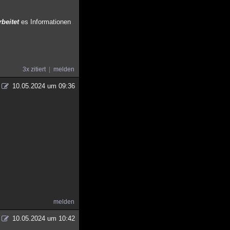
rbeitet
es Informationen
3x zitiert
melden
10.05.2024 um 09:36
melden
10.05.2024 um 10:42