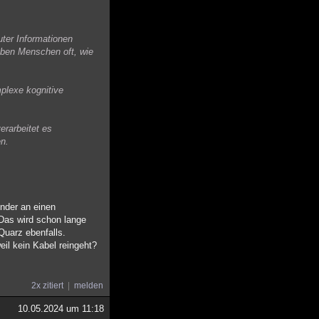
ter Informationen
eben Menschen oft, wie
plexe kognitive
erarbeitet es
en.
ender an einen
 Das wird schon lange
Quarz ebenfalls.
eil kein Kabel reingeht?
2x zitiert
melden
10.05.2024 um 11:18