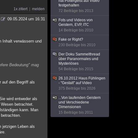
hat Poltergeist auf Video
festgehalten
1x zitiert
melden
72 Beiträge bis 2013
09.05.2024 um 16:31
Fots und Videos von
Geistern, EVP, ITC
14 Beiträge bis 2010
Fake or Right?
n Inhalt verwässern und
230 Beiträge bis 2010
Der Doku Sammelthread
über Paranormales und
Mysteriöses
tiefere Bedeutung" mag
54 Beiträge bis 2015
26.10.2012 Haus Fühlingen
auf den Begriff als
- "Gestalt" auf Video
375 Beiträge bis 2026
...Von laufenden Geistern
 Sie wird entweder als
und Verschiedene
s Wesen betrachtet.
Dimensionen
ollständigen kann. Man
15 Beiträge bis 2011
 betrachten.
jetzigen Leben als
äre.