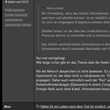
dabei seit 2019
Moo schrieb:
Profil anzeigen
Die Vorstellung, dass das Gehirn Informatione
Private Nachricht
speichern und abrufen können, ist es natürlich
Link kopieren
sie sich an vergangene Ereignisse erinnern kön
Lesezeichen setzen
Darüber hinaus ist die Idee des Gedächtnisses 
Prozesse besser zu verstehen und zu kommunizie
Das Gehirn speichert keine Informationen in dem
Informationen durch neuronale Netzwerke und V
Nur mal nachgefragt:
Wie lange schon gibt es das Thema über die Seele i
Wo der Mensch abspeichert ist nicht bewiesen. Es g
Speicherort ist, der eben nicht zu lokalisieren ist
propagiert. Daher auch vermutlich auch der "Run" a
Kohlestoffverbindungen (Diamanten) In einem Compute
Energie fließt auch ohne Kabel, Informationen brau
Haltet ihr ein Leben nach dem Tod für möglich, e
Moo