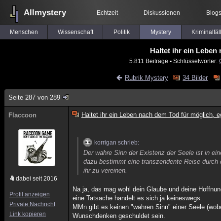
Allmystery
Echtzeit
Diskussionen
Blog
Menschen
Wissenschaft
Politik
Mystery
Kriminalfäl
Haltet ihr ein Leben
5.811 Beiträge
▪ Schlüsselwörter:
Rubrik Mystery
34 Bilder
Seite 287 von 289
Haltet ihr ein Leben nach dem Tod für möglich, e
Flaccoon
korrigan schrieb:
Der wahre Sinn der Existenz der Seele ist in ein
dazu bestimmt eine transzendente Reise durch d
ihr zu vereinen.
dabei seit 2016
Na ja, das mag wohl dein Glaube und deine Hoffnun
Profil anzeigen
eine Tatsache handelt es sich ja keineswegs.
Private Nachricht
MMn gibt es keinen "wahren Sinn" einer Seele (wobei
Link kopieren
Wunschdenken geschuldet sein.