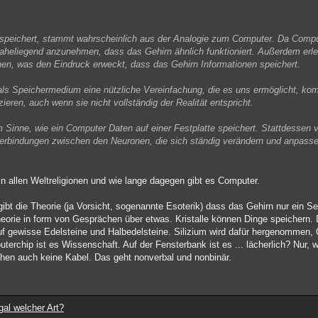
n speichert, stammt wahrscheinlich aus der Analogie zum Computer. Da Compu
 naheliegend anzunehmen, dass das Gehirn ähnlich funktioniert. Außerdem erl
nen, was den Eindruck erweckt, dass das Gehirn Informationen speichert.
als Speichermedium eine nützliche Vereinfachung, die es uns ermöglicht, kom
ren, auch wenn sie nicht vollständig der Realität entspricht.
 Sinne, wie ein Computer Daten auf einer Festplatte speichert. Stattdessen v
erbindungen zwischen den Neuronen, die sich ständig verändern und anpass
n allen Weltreligionen und wie lange dagegen gibt es Computer.
ibt die Theorie (ja Vorsicht, sogenannte Esoterik) dass das Gehirn nur ein S
. Theorie in form von Gesprächen über etwas. Kristalle können Dinge speichern.
uf gewisse Edelsteine und Halbedelsteine. Silizium wird dafür hergenommen, 
rchip ist es Wissenschaft. Auf der Fensterbank ist es ... lächerlich? Nur, w
chen auch keine Kabel. Das geht nonverbal und nonbinär.
gal welcher Art?