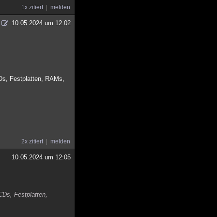
1x zitiert
melden
10.05.2024 um 12:02
CDs, Festplatten, RAMs,
2x zitiert
melden
10.05.2024 um 12:05
CDs, Festplatten,