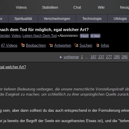
s
Videos
Statistiken
Chat
Wiki
Neuig
le
Spiritualität
Verschwörungen
Technologie
Ufologie
 nach dem Tod für möglich, egal welcher Art?
Geister
,
Video
,
Leben Nach Dem Tod
▪ Abonnieren:
Feed
E-Mail
47 Videos
Beobachten
Antworten
Suchen
Infos
vorherige
1
...
187
237
277
285
286
gal welcher Art?
er tieferen Bedeutung verborgen, die unsere menschliche Vorstellungskraft übe
ie Ewigkeit zu machen, um schließlich zu ihrer ursprünglichen Quelle zurüc
g sein, aber dann solltest du das auch entsprechend in der Formulierung er
 ja bereits der Begriff der Seele ein ausgefranstes Etwas ist), und die "tie