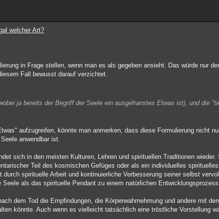
gal welcher Art?
erung in Frage stellen, wenn man es als gegeben ansieht. Das würde nur de
diesem Fall bewusst darauf verzichtet.
obei ja bereits der Begriff der Seele ein ausgefranstes Etwas ist), und die "
twas" aufzugreifen, könnte man anmerken, dass diese Formulierung nicht nur 
 Seele anwendbar ist.
ndet sich in den meisten Kulturen, Lehren und spirituellen Traditionen wieder.
ntarischer Teil des kosmischen Gefüges oder als ein individuelles spirituelle
 durch spirituelle Arbeit und kontinuierliche Verbesserung seiner selbst verv
e Seele als das spirituelle Pendant zu einem natürlichen Entwicklungsprozess
ach dem Tod die Empfindungen, die Körperwahrnehmung und andere mit dem 
en könnte. Auch wenn es vielleicht tatsächlich eine tröstliche Vorstellung w