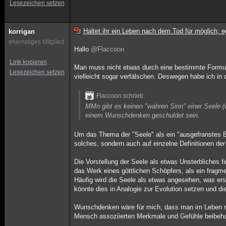
Lesezeichen setzen
Haltet ihr ein Leben nach dem Tod für möglich, e
korrigan
ehemaliges Mitglied
Hallo
@Flaccoon
Link kopieren
Man muss nicht etwas durch eine bestimmte Formuli
Lesezeichen setzen
vielleicht sogar verfälschen. Deswegen habe ich in 
Flaccoon schrieb:
MMn gibt es keinen "wahren Sinn" einer Seele (w
einem Wunschdenken geschuldet sein.
Um das Thema der "Seele" als ein "ausgefranstes E
solches, sondern auch auf einzelne Definitionen der
Die Vorstellung der Seele als etwas Unsterbliches fi
das Werk eines göttlichen Schöpfers, als ein fragme
Häufig wird die Seele als etwas angesehen, was erst
könnte dies in Analogie zur Evolution setzen und di
Wunschdenken wäre für mich, dass man im Leben n
Mensch assoziierten Merkmale und Gefühle beibehalt