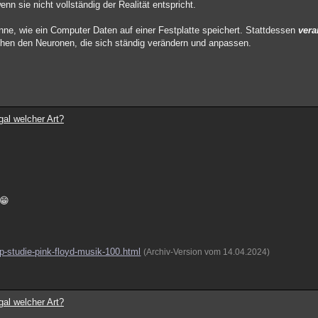
 sie nicht vollständig der Realität entspricht.
nne, wie ein Computer Daten auf einer Festplatte speichert. Stattdessen
vera
hen den Neuronen, die sich ständig verändern und anpassen.
gal welcher Art?
 😁
op-studie-pink-floyd-musik-100.html
(Archiv-Version vom 14.04.2024)
gal welcher Art?