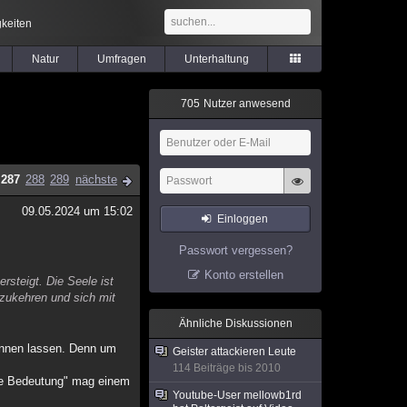
keiten
Natur
Umfragen
Unterhaltung
7
0
5
Nutzer anwesend
287
288
289
nächste
09.05.2024 um 15:02
Einloggen
Passwort vergessen?
Konto erstellen
rsteigt. Die Seele ist
kzukehren und sich mit
Ähnliche Diskussionen
kennen lassen. Denn um
Geister attackieren Leute
114 Beiträge bis 2010
fere Bedeutung" mag einem
Youtube-User mellowb1rd