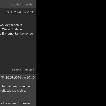
1x zitiert
melden
09.05.2024 um 23:31
e wo Menschen in
ern.Wenn du dann
weiß momentan keiner so
1x zitiert
melden
10.05.2024 um 09:19
Informationen speichern
oft, wie sie sich an
xe kognitive Prozesse