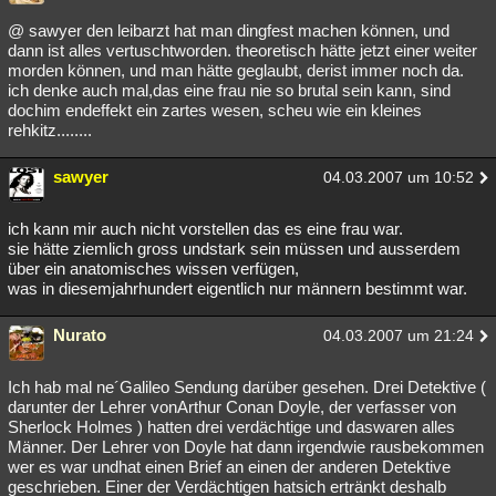
Besucht
Teilgenommen
Alle
Neue
Geschlossen
@ sawyer den leibarzt hat man dingfest machen können, und
dann ist alles vertuschtworden. theoretisch hätte jetzt einer weiter
Lesenswert
Schlüsselwörter
morden können, und man hätte geglaubt, derist immer noch da.
ich denke auch mal,das eine frau nie so brutal sein kann, sind
dochim endeffekt ein zartes wesen, scheu wie ein kleines
rehkitz........
sawyer
04.03.2007 um 10:52
ich kann mir auch nicht vorstellen das es eine frau war.
sie hätte ziemlich gross undstark sein müssen und ausserdem
über ein anatomisches wissen verfügen,
was in diesemjahrhundert eigentlich nur männern bestimmt war.
Nurato
04.03.2007 um 21:24
Ich hab mal ne´Galileo Sendung darüber gesehen. Drei Detektive (
darunter der Lehrer vonArthur Conan Doyle, der verfasser von
Sherlock Holmes ) hatten drei verdächtige und daswaren alles
Männer. Der Lehrer von Doyle hat dann irgendwie rausbekommen
wer es war undhat einen Brief an einen der anderen Detektive
geschrieben. Einer der Verdächtigen hatsich ertränkt deshalb