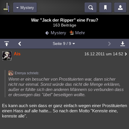
Mystery
Bereiche
War "Jack der Ripper" eine Frau?
163 Beiträge
Echtzeit
Diskussionen
Blogs
Videos
Statistiken
Mystery
Mehr
Chat
Wiki
Neuigkeiten
2
Seite
9
/ 9
meine Rubriken
Ais
16.12.2011 um 14:52
Menschen
Wissenschaft
Politik
Mystery
Kriminalfälle
Spiritualität
Verschwörungen
Technologie
Ufologie
Erenya schrieb:
Natur
Umfragen
Unterhaltung
Wenn er ein besucher von Prostituierten war, dann sicher
nicht nur einmal. Sonst würde das nicht die Menge erklären,
weitere Rubriken
außer er fühlte sich den anderen Männern so verbunden dass
er deswegen das "übel" beseitigen wollte.
Philosophie
Träume
Orte
Esoterik
Literatur
Es kann auch sein dass er ganz einfach wegen einer Prostituierten
Astronomie
Helpdesk
Gruppen
Gaming
Filme
einen Hass auf alle hatte... So nach dem Motto "Kennste eine,
kennste alle".
Musik
Clash
Verbesserungen
Allmystery
English
Übersichten