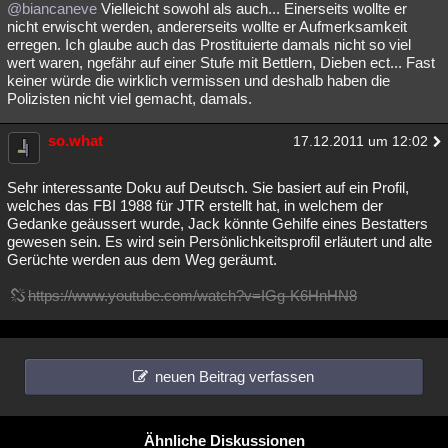
@biancaneve
Vielleicht sowohl als auch... Einerseits wollte er
Besucht
Teilgenommen
Alle
Neue
Geschlossen
nicht erwischt werden, andererseits wollte er Aufmerksamkeit
erregen. Ich glaube auch das Prostituierte damals nicht so viel
Lesenswert
Schlüsselwörter
wert waren, ngefähr auf einer Stufe mit Bettlern, Dieben ect... Fast
keiner würde die wirklich vermissen und deshalb haben die
Polizisten nicht viel gemacht, damals.
so.what
17.12.2011 um 12:02
Sehr interessante Doku auf Deutsch. Sie basiert auf ein Profil,
welches das FBI 1988 für JTR erstellt hat, in welchem der
Gedanke geäussert wurde, Jack könnte Gehilfe eines Bestatters
gewesen sein. Es wird sein Persönlichkeitsprofil erläutert und alte
Gerüchte werden aus dem Weg geräumt.
https://www.youtube.com/watch?v=IGg-K6HnHN8
neuen Beitrag verfassen
Ähnliche Diskussionen