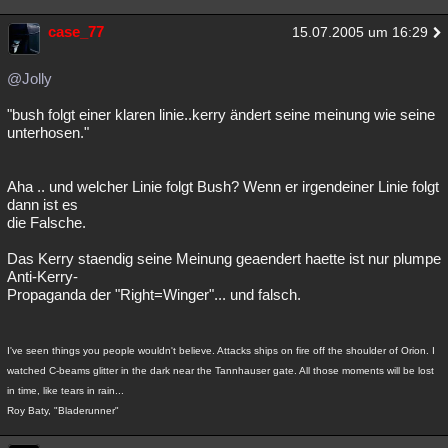
case_77
15.07.2005 um 16:29
@Jolly
"bush folgt einer klaren linie..kerry ändert seine meinung wie seine
unterhosen."
Aha .. und welcher Linie folgt Bush? Wenn er irgendeiner Linie folgt
dann ist es
die Falsche.
Das Kerry staendig seine Meinung geaendert haette ist nur plumpe
Anti-Kerry-
Propaganda der "Right=Winger"... und falsch.
I've seen things you people wouldn't believe. Attacks ships on fire off the shoulder of Orion. I
watched C-beams glitter in the dark near the Tannhauser gate. All those moments will be lost
in time, like tears in rain...
Roy Baty, "Bladerunner"