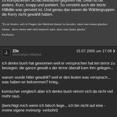
zu komplizierten Schachtelsätzen gegriffen hat. Dean ist da
anders. Kurz, knapp und pointiert. So versteht auch der letzte
Hillbillie was gemeint ist. Und genau das waren die Wählergruppen
die Kerry nicht gewählt haben.
"Es ist Unsinn, sich in Fragen der Wahrheit darauf zu berufen, dass man etwas glauben
müsse - denn etwas wird nicht dadurch wahr, dass man daran glaubt."
Konfuzius
23x
15.07.2005 um 17:08
ehemaliges Mitglied
ich denke bush hat gewonnen weil er versprochen hat ten terror zu
besiegen. die ganze gewalt u der terror überall kam ihm gelegen...
warum wurde hitler gewählt? weil er den leuten was versprach...
was haben wr bekommen? krieg..
komischer vergleich aber ich denke bush nimmt sich da nicht viel
mehr raus.
(berichtigt mich wenn ich falsch liege... ich bin nicht auf eine -
meine eigene meinung- verbohrt)