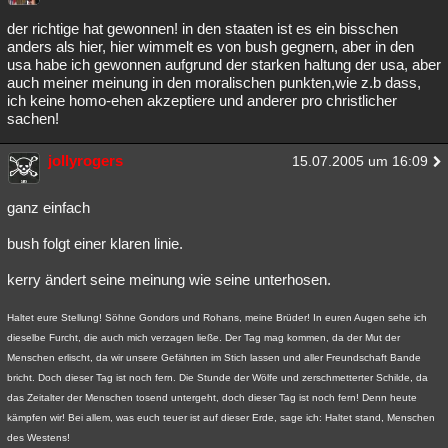
der richtige hat gewonnen! in den staaten ist es ein bisschen
anders als hier, hier wimmelt es von bush gegnern, aber in den
usa habe ich gewonnen aufgrund der starken haltung der usa, aber
auch meiner meinung in den moralischen punkten,wie z.b dass,
ich keine homo-ehen akzeptiere und anderer pro christlicher
sachen!
jollyrogers
15.07.2005 um 16:09
ganz einfach
bush folgt einer klaren linie.
kerry ändert seine meinung wie seine unterhosen.
Haltet eure Stellung! Söhne Gondors und Rohans, meine Brüder! In euren Augen sehe ich
dieselbe Furcht, die auch mich verzagen ließe. Der Tag mag kommen, da der Mut der
Menschen erlischt, da wir unsere Gefährten im Stich lassen und aller Freundschaft Bande
bricht. Doch dieser Tag ist noch fern. Die Stunde der Wölfe und zerschmetterter Schilde, da
das Zeitalter der Menschen tosend untergeht, doch dieser Tag ist noch fern! Denn heute
kämpfen wir! Bei allem, was euch teuer ist auf dieser Erde, sage ich: Haltet stand, Menschen
des Westens!