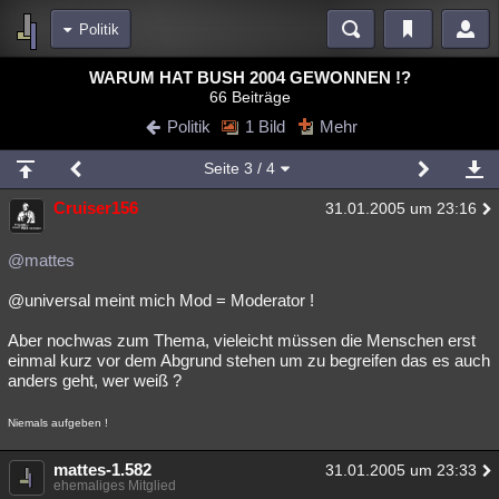
Politik
Bereiche
WARUM HAT BUSH 2004 GEWONNEN !?
66 Beiträge
Echtzeit
Diskussionen
Blogs
Videos
Statistiken
Politik
1 Bild
Mehr
Chat
Wiki
Neuigkeiten
2
Seite
3
/ 4
meine Rubriken
Cruiser156
31.01.2005 um 23:16
Menschen
Wissenschaft
Politik
Mystery
Kriminalfälle
Spiritualität
Verschwörungen
Technologie
Ufologie
@mattes
@universal meint mich Mod = Moderator !
Natur
Umfragen
Unterhaltung
weitere Rubriken
Aber nochwas zum Thema, vieleicht müssen die Menschen erst
einmal kurz vor dem Abgrund stehen um zu begreifen das es auch
Philosophie
Träume
Orte
Esoterik
Literatur
anders geht, wer weiß ?
Astronomie
Helpdesk
Gruppen
Gaming
Filme
Niemals aufgeben !
Musik
Clash
Verbesserungen
Allmystery
English
mattes-1.582
31.01.2005 um 23:33
ehemaliges Mitglied
Übersichten