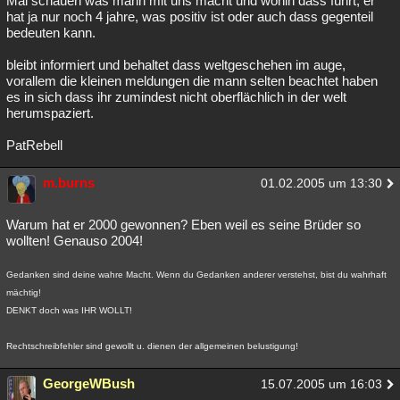
Mal schauen was mann mit uns macht und wohin dass führt, er
hat ja nur noch 4 jahre, was positiv ist oder auch dass gegenteil
bedeuten kann.
bleibt informiert und behaltet dass weltgeschehen im auge,
vorallem die kleinen meldungen die mann selten beachtet haben
es in sich dass ihr zumindest nicht oberflächlich in der welt
herumspaziert.
PatRebell
m.burns
01.02.2005 um 13:30
Warum hat er 2000 gewonnen? Eben weil es seine Brüder so
wollten! Genauso 2004!
Gedanken sind deine wahre Macht. Wenn du Gedanken anderer verstehst, bist du wahrhaft
mächtig!
DENKT doch was IHR WOLLT!
Rechtschreibfehler sind gewollt u. dienen der allgemeinen belustigung!
GeorgeWBush
15.07.2005 um 16:03