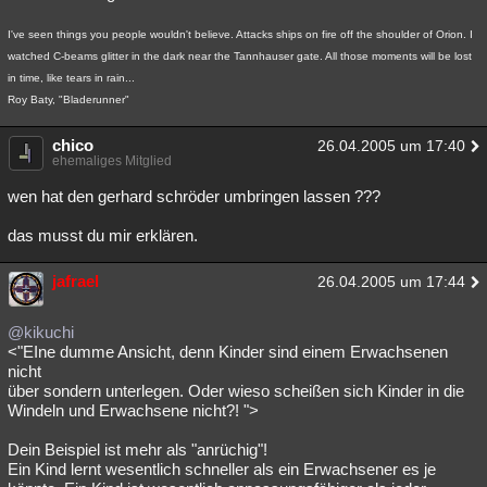
I've seen things you people wouldn't believe. Attacks ships on fire off the shoulder of Orion. I
watched C-beams glitter in the dark near the Tannhauser gate. All those moments will be lost
in time, like tears in rain...
Roy Baty, "Bladerunner"
chico
26.04.2005 um 17:40
ehemaliges Mitglied
wen hat den gerhard schröder umbringen lassen ???
das musst du mir erklären.
jafrael
26.04.2005 um 17:44
@kikuchi
<"EIne dumme Ansicht, denn Kinder sind einem Erwachsenen
nicht
über sondern unterlegen. Oder wieso scheißen sich Kinder in die
Windeln und Erwachsene nicht?! ">
Dein Beispiel ist mehr als "anrüchig"!
Ein Kind lernt wesentlich schneller als ein Erwachsener es je