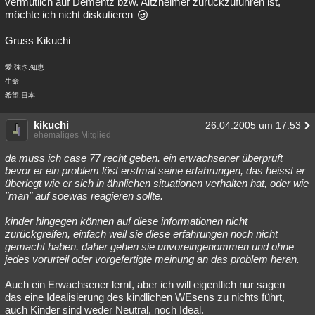
vermutlich auf Dementz bzw. Altzheimer zurückzuführen ist,
möchte ich nicht diskutieren
Gruss Kikuchi
愛,強さ,知恵
生命
希望,日本
kikuchi
26.04.2005 um 17:53
ehemaliges Mitglied
da muss ich case 77 recht geben. ein erwachsener überprüft
bevor er ein problem löst erstmal seine erfahrungen, das heisst er
überlegt wie er sich in ähnlichen situationen verhalten hat, oder wie
"man" auf soewas reagieren sollte.
kinder hingegen können auf diese informationen nicht
zurückgreifen, einfach weil sie diese erfahrungen noch nicht
gemacht haben. daher gehen sie unvoreingenommen und ohne
jedes vorurteil oder vorgefertigte meinung an das problem heran.
Auch ein Erwachsener lernt, aber ich will eigentlich nur sagen
das eine Idealisierung des kindlichen WEsens zu nichts führt,
auch Kinder sind weder Neutral, noch Ideal.