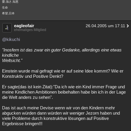
愛,強さ,知恵
生命
希望,日本
eagleofair
26.04.2005 um 17:11
ehemaliges Mitglied
@kikuchi
"Inosfern ist das zwar ein guter Gedanke, allerdings eine etwas
kindliche
Weltsicht."
Einstein wurde mal gefragt wie er auf seine Idee kommt? Wie er
Konstruktiv und Positive Denkt?
Er sagte(das ist kein Zitat):"Da ich wie ein Kind immer Frage und
meine Kindlichen Ambitionen beibehalten habe bin ich in der Lage
die Welt anders zu sehen".
Das ist auch meine Devise wenn wir von den Kindern mehr
abgucken würden dann würden wir weniger Jezorn haben und
viele Probleme durch konstruktive lösungen auf Positive
Ergebnisse bringen!!!