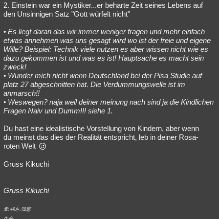
2. Einstein war ein Mystiker...er beharte Zeit seines Lebens auf
den Unsinnigen Satz "Gott würfelt nicht"
• Es liegt daran das wir immer weniger fragen und mehr einfach
etwas annehmen was uns gesagt wird wo ist der freie und eigene
Wille? Beispiel: Technik viele nutzen es aber wissen nicht wie es
dazu gekommen ist und was es ist! Hauptsache es macht sein
zweck!
• Wunder mich nicht wenn Deutschland bei der Pisa Studie auf
platz 27 abgeschnitten hat. Die Verdummungswelle ist im
anmarsch!!
• Weswegen? naja weil deiner meinung nach sind ja die Kindlichen
Fragen Naiv und Dumm!!! siehe 1.
Du hast eine idealistische Vorstellung von Kindern, aber wenn
du meinst das dies der Realität entspricht, leb in deiner Rosa-
roten Welt
Gruss Kikuchi
Gruss Kikuchi
愛,強さ,知恵
生命