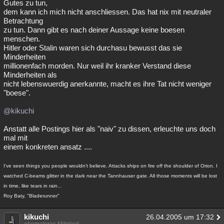
Gutes zu tun,
dem kann ich mich nicht anschliessen. Das hat nix mit neutraler
Betrachtung
zu tun. Dann gibt es nach deiner Aussage keine boesen
menschen.
Hitler oder Stalin waren sich durchasu bewusst das sie
Minderheiten
millionenfach morden. Nur weil ihr kranker Verstand diese
Minderheiten als
nicht lebenswuerdig anerkannte, macht es ihre Tat nicht weniger
"boese".
@kikuchi
Anstatt alle Postings hier als "naiv" zu dissen, erleuchte uns doch
mal mit
einem konkreten ansatz ....
I've seen things you people wouldn't believe. Attacks ships on fire off the shoulder of Orion. I
watched C-beams glitter in the dark near the Tannhauser gate. All those moments will be lost
in time, like tears in rain...
Roy Baty, "Bladerunner"
kikuchi
26.04.2005 um 17:32