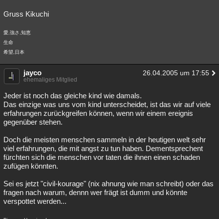
Gruss Kikuchi
愛,強さ,知恵
生命
希望,日本
jayco
26.04.2005 um 17:55
ehemaliges Mitglied
Jeder ist noch das gleiche kind wie damals.
Das einzige was uns vom kind unterscheidet, ist das wir auf viele
erfahrungen zurückgreifen können, wenn wir einem ereignis
gegenüber stehen.
Doch die meisten menschen sammeln in der heutigen welt sehr
viel erfahrungen, die mit angst zu tun haben. Dementsprechent
fürchten sich die menschen vor taten die ihnen einen schaden
zufügen könnten.
Sei es jetzt "civil-kourage" (nix ahnung wie man schreibt) oder das
fragen nach warum, dennn wer frägt ist dumm und könnte
verspottet werden...