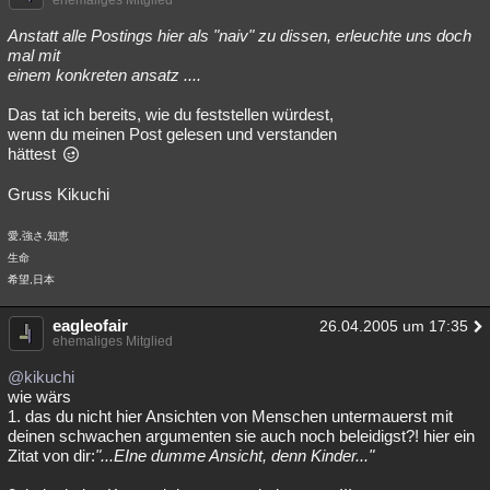
ehemaliges Mitglied
Anstatt alle Postings hier als "naiv" zu dissen, erleuchte uns doch
mal mit
einem konkreten ansatz ....
Das tat ich bereits, wie du feststellen würdest,
wenn du meinen Post gelesen und verstanden
hättest
Gruss Kikuchi
愛,強さ,知恵
生命
希望,日本
eagleofair
26.04.2005 um 17:35
ehemaliges Mitglied
@kikuchi
wie wärs
1. das du nicht hier Ansichten von Menschen untermauerst mit
deinen schwachen argumenten sie auch noch beleidigst?! hier ein
Zitat von dir:
"...EIne dumme Ansicht, denn Kinder..."