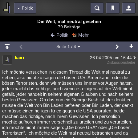
Politik
Bereiche
Die Welt, mal neutral gesehen
79 Beiträge
Echtzeit
Diskussionen
Blogs
Videos
Statistiken
Politik
Mehr
Chat
Wiki
Neuigkeiten
2
Seite
1
/ 4
meine Rubriken
kairi
26.04.2005 um 16:44
Menschen
Wissenschaft
Politik
Mystery
Kriminalfälle
Diskussionsleiter
Spiritualität
Verschwörungen
Technologie
Ufologie
Ich möchte versuchen in diesem Thread die Welt mal neutral zu
sehen, also nicht zu sagen die bösen U.S. Amerikaner oder die
bösen Terroristen, denn wir müssen uns immer vor Augen halten,
Natur
Umfragen
Unterhaltung
jeder macht das richtige, auch wenn es einigen auf der Welt nicht
weitere Rubriken
gefällt, jeder handelt in seinem eigenen Glauben und nach seinem
besten Gewissen. Ob das nun ein George Bush ist, der denkt er
Philosophie
Träume
Orte
Esoterik
Literatur
müsse die Welt von Bin Laden befreien oder Bin Laden, der denkt
er müsse einen heiligen Krieg gegen die USA ausrufen, beide
Astronomie
Helpdesk
Gruppen
Gaming
Filme
machen das richtige, nach ihrem Gewissen. Ich persönlich
möchte aufhören immer vorschnell zu urteilen und zu verurteilen,
Musik
Clash
Verbesserungen
Allmystery
English
ich möchte nicht immer sagen: „Die böse USA“ oder „Die bösen
Terroristen“. Ich möchte die Welt mal neutral betrachten und da
Übersichten