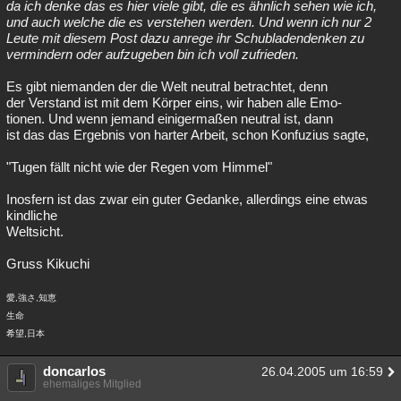
da ich denke das es hier viele gibt, die es ähnlich sehen wie ich,
und auch welche die es verstehen werden. Und wenn ich nur 2
Leute mit diesem Post dazu anrege ihr Schubladendenken zu
vermindern oder aufzugeben bin ich voll zufrieden.
Es gibt niemanden der die Welt neutral betrachtet, denn
der Verstand ist mit dem Körper eins, wir haben alle Emo-
tionen. Und wenn jemand einigermaßen neutral ist, dann
ist das das Ergebnis von harter Arbeit, schon Konfuzius sagte,
"Tugen fällt nicht wie der Regen vom Himmel"
Inosfern ist das zwar ein guter Gedanke, allerdings eine etwas
kindliche
Weltsicht.
Gruss Kikuchi
愛,強さ,知恵
生命
希望,日本
doncarlos
26.04.2005 um 16:59
ehemaliges Mitglied