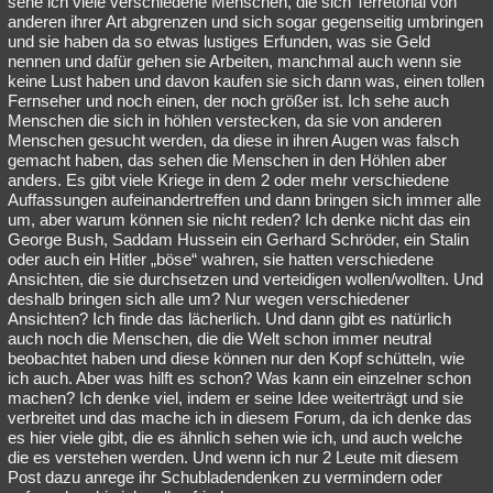
sehe ich viele verschiedene Menschen, die sich Terretorial von
anderen ihrer Art abgrenzen und sich sogar gegenseitig umbringen
Besucht
Teilgenommen
Alle
Neue
Geschlossen
und sie haben da so etwas lustiges Erfunden, was sie Geld
nennen und dafür gehen sie Arbeiten, manchmal auch wenn sie
Lesenswert
Schlüsselwörter
keine Lust haben und davon kaufen sie sich dann was, einen tollen
Fernseher und noch einen, der noch größer ist. Ich sehe auch
Menschen die sich in höhlen verstecken, da sie von anderen
Menschen gesucht werden, da diese in ihren Augen was falsch
gemacht haben, das sehen die Menschen in den Höhlen aber
anders. Es gibt viele Kriege in dem 2 oder mehr verschiedene
Auffassungen aufeinandertreffen und dann bringen sich immer alle
um, aber warum können sie nicht reden? Ich denke nicht das ein
George Bush, Saddam Hussein ein Gerhard Schröder, ein Stalin
oder auch ein Hitler „böse“ wahren, sie hatten verschiedene
Ansichten, die sie durchsetzen und verteidigen wollen/wollten. Und
deshalb bringen sich alle um? Nur wegen verschiedener
Ansichten? Ich finde das lächerlich. Und dann gibt es natürlich
auch noch die Menschen, die die Welt schon immer neutral
beobachtet haben und diese können nur den Kopf schütteln, wie
ich auch. Aber was hilft es schon? Was kann ein einzelner schon
machen? Ich denke viel, indem er seine Idee weiterträgt und sie
verbreitet und das mache ich in diesem Forum, da ich denke das
es hier viele gibt, die es ähnlich sehen wie ich, und auch welche
die es verstehen werden. Und wenn ich nur 2 Leute mit diesem
Post dazu anrege ihr Schubladendenken zu vermindern oder