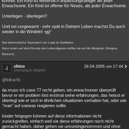
könnte. Ein Kind ist wesentlich anpassungsfähiger als jeder
Erwachsene. Ein Kind ist offener für Neues, als jeder Erwachsene.
Unterlegen - überlegen?
Und sei vorgewarnt - sehr spät in Deinem Leben machst Du auch
wieder in die Windeln! -gg*
Das kybernetische Äquivalent von Logik ist Oszillation.
Ganz unten auf dem Grunde des Lebendigseins treffen wir auf die Metapher. (Gregory
Bateson)
chico
26.04.2005 um 17:44
ehemaliges Mitglied
@kikuchi
:
da muss ich case 77 recht geben. ein erwachsener überprüft
bevor er ein problem löst erstmal seine erfahrungen, das heisst er
überlegt wie er sich in ähnlichen situationen verhalten hat, oder wie
"man" auf soewas reagieren sollte.
kinder hingegen können auf diese informationen nicht
zurückgreifen, einfach weil sie diese erfahrungen noch nicht
gemacht haben. daher gehen sie unvoreingenommen und ohne