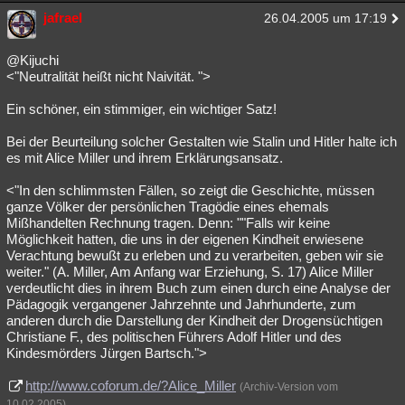
jafrael
26.04.2005 um 17:19
@Kijuchi
<"Neutralität heißt nicht Naivität. ">
Ein schöner, ein stimmiger, ein wichtiger Satz!
Bei der Beurteilung solcher Gestalten wie Stalin und Hitler halte ich
es mit Alice Miller und ihrem Erklärungsansatz.
<"In den schlimmsten Fällen, so zeigt die Geschichte, müssen
ganze Völker der persönlichen Tragödie eines ehemals
Mißhandelten Rechnung tragen. Denn: ""Falls wir keine
Möglichkeit hatten, die uns in der eigenen Kindheit erwiesene
Verachtung bewußt zu erleben und zu verarbeiten, geben wir sie
weiter." (A. Miller, Am Anfang war Erziehung, S. 17) Alice Miller
verdeutlicht dies in ihrem Buch zum einen durch eine Analyse der
Pädagogik vergangener Jahrzehnte und Jahrhunderte, zum
anderen durch die Darstellung der Kindheit der Drogensüchtigen
Christiane F., des politischen Führers Adolf Hitler und des
Kindesmörders Jürgen Bartsch.">
http://www.coforum.de/?Alice_Miller
(Archiv-Version vom
10.02.2005)