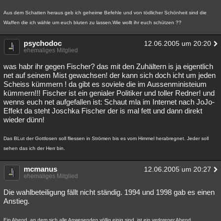
Aus dem Schatten heraus geb ich geheime Befehle und von tödlicher Schönheit sind die
Waffen die ich wähle um euch bluten zu lassen.Wie wollt ihr euch schützen ??
psychodoc
12.06.2005 um 20:20
ehemaliges Mitglied
was habr ihr gegen Fischer? das mit den Zuhältern is ja eigentlich
net auf seinem Mist gewachsen! der kann sich doch icht um jeden
Scheiss kümmern ! da gibt es soviele die im Aussenministeium
kümmern!!! Fischer ist ein genialer Politiker und toller Redner! und
wenns euch net aufgefallen ist: Schaut mla im Internet nach JoJo-
Effekt da steht Joschka Fischer der is mal fett und dann direkt
wieder dünn!
Das BLut der Gottlosen soll fliessen in Strömen bis es vom Himmel herabregnet. Jeder soll
sehen das ich der Herr bin.
mcmanus
12.06.2005 um 20:27
ehemaliges Mitglied
Die wahlbeteiligung fällt nicht ständig. 1994 und 1998 gab es einen
Anstieg.
Ein Abend, an dem sich alle Anwesenden völlig einig sind, ist ein verlorener Abend.