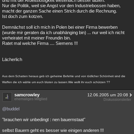
und mit der Arbeitslosigkeit wesentlich besser laufen.
Nur die Politik, weil sie Angst vor den Industriebossen haben,
macht der ganzen Sache einen Strich durch die Rechnung.
Ist doch zum kotzen.
Demnächst soll ich mich in Polen bei einer Firma bewerben
(wurde mir geraten da ich unabhänging bin) ... nur weil ich nicht
verheiratet mit meiner Freundin bin.
Ratet mal welche Firma .... Siemens !!!
Lächerlich
Aus dem Schatten heraus geb ich geheime Befehle und von tödlicher Schönheit sind die
Waffen die ich wähle um euch bluten zu lassen.Wie wollt ihr euch schützen ??
samcrowley
12.06.2005 um 20:08
ehemaliges Mitglied
Diskussionsleiter
@buddel
"brauchen wir unbedingt : nen bauernstaat"
selbst Bauern geht es besser wie einigen anderen !!!