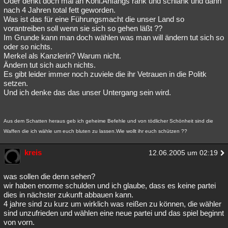
Oder denkt doch mal an Kohl.Anfangs rank und schlank und dann
nach 4 Jahren total fett geworden.
Besucht
Teilgenommen
Alle
Neue
Geschlossen
Was ist das für eine Führungsmacht die unser Land so
vorantreiben soll wenn sie sich so gehen läßt ??
Lesenswert
Schlüsselwörter
Im Grunde kann man doch wählen was man will ändern tut sich so
oder so nichts.
Merkel als Kanzlerin? Warum nicht.
Ändern tut sich auch nichts.
Es gibt leider immer noch zuviele die ihr Vetrauen in die Politk
setzen.
Und ich denke das das unser Untergang sein wird.
Aus dem Schatten heraus geb ich geheime Befehle und von tödlicher Schönheit sind die
Waffen die ich wähle um euch bluten zu lassen.Wie wollt ihr euch schützen ??
kreis
12.06.2005 um 02:19
was sollen die denn sehen?
wir haben enorme schulden und ich glaube, dass es keine partei
dies in nächster zukunft abbauen kann.
4 jahre sind zu kurz um wirklich was reißen zu können, die wähler
sind unzufrieden und wählen eine neue partei und das spiel beginnt
von vorn.