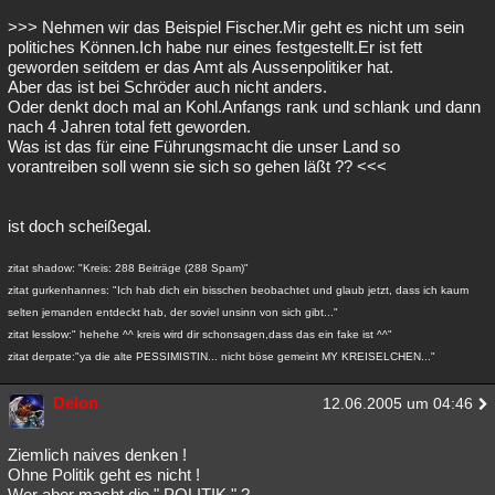
>>> Nehmen wir das Beispiel Fischer.Mir geht es nicht um sein
politiches Können.Ich habe nur eines festgestellt.Er ist fett
geworden seitdem er das Amt als Aussenpolitiker hat.
Aber das ist bei Schröder auch nicht anders.
Oder denkt doch mal an Kohl.Anfangs rank und schlank und dann
nach 4 Jahren total fett geworden.
Was ist das für eine Führungsmacht die unser Land so
vorantreiben soll wenn sie sich so gehen läßt ?? <<<
ist doch scheißegal.
zitat shadow: "Kreis: 288 Beiträge (288 Spam)"
zitat gurkenhannes: "Ich hab dich ein bisschen beobachtet und glaub jetzt, dass ich kaum
selten jemanden entdeckt hab, der soviel unsinn von sich gibt..."
zitat lesslow:" hehehe ^^ kreis wird dir schonsagen,dass das ein fake ist ^^"
zitat derpate:"ya die alte PESSIMISTIN... nicht böse gemeint MY KREISELCHEN..."
Delon
12.06.2005 um 04:46
Ziemlich naives denken !
Ohne Politik geht es nicht !
Wer aber macht die " POLITIK " ?