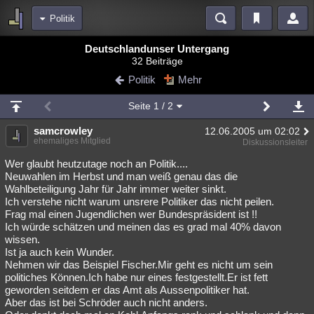
Politik
Bereiche
Deutschlandunser Untergang
32 Beiträge
Echtzeit
Diskussionen
Blogs
Videos
Statistiken
Politik
Mehr
Chat
Wiki
Neuigkeiten
Seite
1
/ 2
meine Rubriken
samcrowley
12.06.2005 um 02:02
Menschen
Wissenschaft
Politik
Mystery
Kriminalfälle
ehemaliges Mitglied
Diskussionsleiter
Spiritualität
Verschwörungen
Technologie
Ufologie
Wer glaubt heutzutage noch an Politik....
Neuwahlen im Herbst und man weiß genau das die
Wahlbeteiligung Jahr für Jahr immer weiter sinkt.
Natur
Umfragen
Unterhaltung
Ich verstehe nicht warum unsrere Politiker das nicht peilen.
weitere Rubriken
Frag mal einen Jugendlichen wer Bundespräsident ist !!
Ich würde schätzen und meinen das es grad mal 40% davon
Philosophie
Träume
Orte
Esoterik
Literatur
wissen.
Ist ja auch kein Wunder.
Astronomie
Helpdesk
Gruppen
Gaming
Filme
Nehmen wir das Beispiel Fischer.Mir geht es nicht um sein
politiches Können.Ich habe nur eines festgestellt.Er ist fett
Musik
Clash
Verbesserungen
Allmystery
English
geworden seitdem er das Amt als Aussenpolitiker hat.
Aber das ist bei Schröder auch nicht anders.
Übersichten