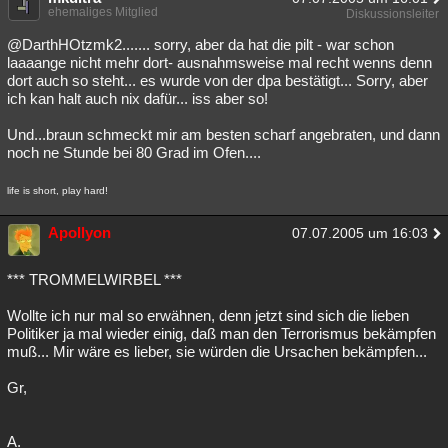
ehemaliges Mitglied
Diskussionsleiter
@DarthHOtzmk2....... sorry, aber da hat die pilt - war schon
laaaange nicht mehr dort- ausnahmsweise mal recht wenns denn
dort auch so steht... es wurde von der dpa bestätigt... Sorry, aber
ich kan halt auch nix dafür... iss aber so!
Und...braun schmeckt mir am besten scharf angebraten, und dann
noch ne Stunde bei 80 Grad im Ofen....
life is short, play hard!
Apollyon
07.07.2005 um 16:03
*** TROMMELWIRBEL ***
Wollte ich nur mal so erwähnen, denn jetzt sind sich die lieben
Politiker ja mal wieder einig, daß man den Terrorismus bekämpfen
muß... Mir wäre es lieber, sie würden die Ursachen bekämpfen...
Gr,
A.