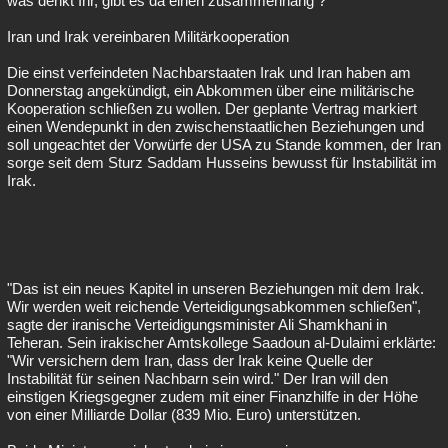
was denkt Ihr, gibt es da einen zusammenhang ?
Besucht
Teilgenommen
Alle
Neue
Geschlossen
Iran und Irak vereinbaren Militärkooperation
Lesenswert
Schlüsselwörter
Die einst verfeindeten Nachbarstaaten Irak und Iran haben am
Donnerstag angekündigt, ein Abkommen über eine militärische
Kooperation schließen zu wollen. Der geplante Vertrag markiert
einen Wendepunkt in den zwischenstaatlichen Beziehungen und
soll ungeachtet der Vorwürfe der USA zu Stande kommen, der Iran
sorge seit dem Sturz Saddam Husseins bewusst für Instabilität im
Irak.
"Das ist ein neues Kapitel in unseren Beziehungen mit dem Irak.
Wir werden weit reichende Verteidigungsabkommen schließen",
sagte der iranische Verteidigungsminister Ali Shamkhani in
Teheran. Sein irakischer Amtskollege Saadoun al-Dulaimi erklärte:
"Wir versichern dem Iran, dass der Irak keine Quelle der
Instabilität für seinen Nachbarn sein wird." Der Iran will den
einstigen Kriegsgegner zudem mit einer Finanzhilfe in der Höhe
von einer Milliarde Dollar (839 Mio. Euro) unterstützen.