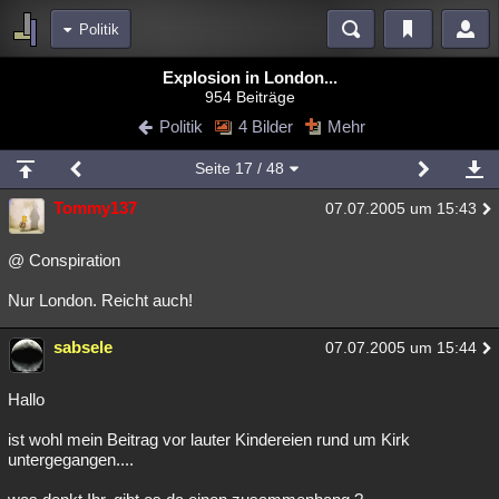
Politik
Bereiche
Explosion in London...
954 Beiträge
Echtzeit
Diskussionen
Blogs
Videos
Statistiken
Politik
4 Bilder
Mehr
Chat
Wiki
Neuigkeiten
Seite
17
/ 48
meine Rubriken
Tommy137
07.07.2005 um 15:43
Menschen
Wissenschaft
Politik
Mystery
Kriminalfälle
Spiritualität
Verschwörungen
Technologie
Ufologie
@ Conspiration
Nur London. Reicht auch!
Natur
Umfragen
Unterhaltung
weitere Rubriken
sabsele
07.07.2005 um 15:44
Philosophie
Träume
Orte
Esoterik
Literatur
Hallo
Astronomie
Helpdesk
Gruppen
Gaming
Filme
ist wohl mein Beitrag vor lauter Kindereien rund um Kirk
Musik
Clash
Verbesserungen
Allmystery
English
untergegangen....
Übersichten