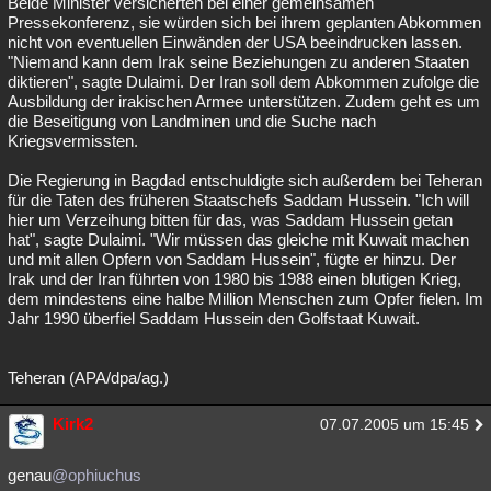
Beide Minister versicherten bei einer gemeinsamen
Pressekonferenz, sie würden sich bei ihrem geplanten Abkommen
nicht von eventuellen Einwänden der USA beeindrucken lassen.
"Niemand kann dem Irak seine Beziehungen zu anderen Staaten
diktieren", sagte Dulaimi. Der Iran soll dem Abkommen zufolge die
Ausbildung der irakischen Armee unterstützen. Zudem geht es um
die Beseitigung von Landminen und die Suche nach
Kriegsvermissten.
Die Regierung in Bagdad entschuldigte sich außerdem bei Teheran
für die Taten des früheren Staatschefs Saddam Hussein. "Ich will
hier um Verzeihung bitten für das, was Saddam Hussein getan
hat", sagte Dulaimi. "Wir müssen das gleiche mit Kuwait machen
und mit allen Opfern von Saddam Hussein", fügte er hinzu. Der
Irak und der Iran führten von 1980 bis 1988 einen blutigen Krieg,
dem mindestens eine halbe Million Menschen zum Opfer fielen. Im
Jahr 1990 überfiel Saddam Hussein den Golfstaat Kuwait.
Teheran (APA/dpa/ag.)
Kirk2
07.07.2005 um 15:45
genau
@ophiuchus