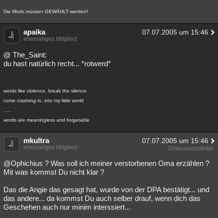
Die Mods müssen GEWÄHLT werden!
apaika
07.07.2005 um 15:46
ehemaliges Mitglied
@ The_Saint:
du hast natürlich recht... *rotwerd*
words like violence, break the silence
come crashing in, into my little world
.....
words are meaningless and forgetable
mkultra
07.07.2005 um 15:46
ehemaliges Mitglied
Diskussionsleiter
@Ophichius ? Was soll ich meiner verstorbenen Oma erzählen ?
Mit was kommst Du nicht klar ?
Das die Angie das gesagt hat, wurde von der DPA bestätigt... und
das andere... da kommst Du auch selber drauf, wenn dich das
Geschehen auch nur minim interssiert...