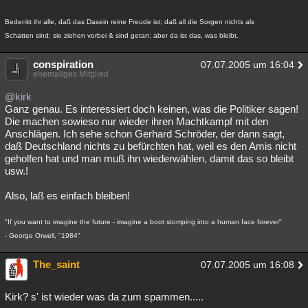
Bedenkt ihr alle, daß das Dasein reine Freude ist; daß all die Sorgen nichts als
Schatten sind; sie ziehen vorbei & sind getan; aber da ist das, was bleibt.
conspiration
07.07.2005 um 16:04
ehemaliges Mitglied
@kirk
Ganz genau. Es interessiert doch keinen, was die Politiker sagen!
Die machen sowieso nur wieder ihren Machtkampf mit den
Anschlägen. Ich sehe schon Gerhard Schröder, der dann sagt,
daß Deutschland nichts zu befürchten hat, weil es den Amis nicht
geholfen hat und man muß ihn wiederwählen, damit das so bleibt
usw.!
Also, laß es einfach bleiben!
"If you want to imagine the future - imagine a boot stomping into a human face forever"
- George Orwell, "1984"
The_saint
07.07.2005 um 16:08
Kirk? s' ist wieder was da zum spammen.....