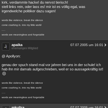
kirk, verdammte hacke! du nervst tierisch!
stell links rein, oder lass es! mir ist es völlig egal, was
irgendwelche politiker dazu sagen!
words like violence, break the silence
come crashing in, into my little world
.....
words are meaningless and forgetable
apaika
07.07.2005 um 16:01
ehemaliges Mitglied
@ Apollyon:
genau der spuch stand mal vor jahren bei uns in der schule! ich
hab ihn mir damals aufgeschrieben, weil er so aussagekräftig ist!
words like violence, break the silence
come crashing in, into my little world
.....
words are meaningless and forgetable
mkultra
07.07.2005 um 16:01