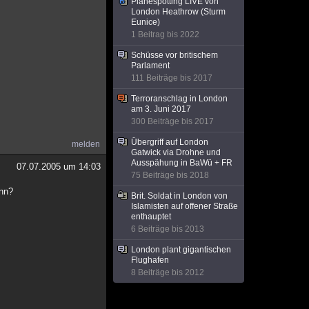
Planespotting LIVE von
London Heathrow (Sturm
Eunice)
1 Beitrag bis 2022
Schüsse vor britischem
Parlament
111 Beiträge bis 2017
Terroranschlag in London
am 3. Juni 2017
300 Beiträge bis 2017
Übergriff auf London
melden
Gatwick via Drohne und
Ausspähung in BaWü + FR
07.07.2005 um 14:03
75 Beiträge bis 2018
ann?
Brit. Soldat in London von
Islamisten auf offener Straße
enthauptet
6 Beiträge bis 2013
London plant gigantischen
Flughafen
8 Beiträge bis 2012