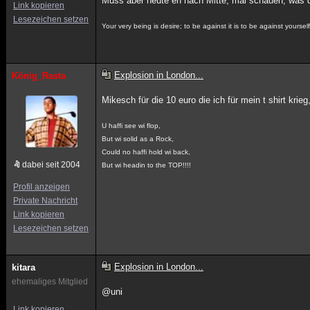
Muss aber heute eh nach Mitte, mal schauen, was d
Link kopieren
Lesezeichen setzen
Your very being is desire; to be against it is to be against yourself
Explosion in London...
König_Rasta
Mikesch für die 10 euro die ich für mein t shirt krie
U haffi see wi flop,
But wi solid as a Rock,
Could no haffi hold wi back,
dabei seit 2004
But wi headin to the TOP!!!!
Profil anzeigen
Private Nachricht
Link kopieren
Lesezeichen setzen
Explosion in London...
kitara
ehemaliges Mitglied
@uni
Link kopieren