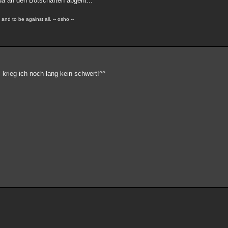
a an den Botschaften abgeht...
 and to be against all. -- osho --
g, krieg ich noch lang kein schwert!^^