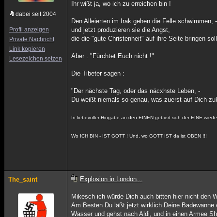
Ihr wißt ja, wo ich zu erreichen bin !
dabei seit 2004
Den Alleierten im Irak gehen die Felle schwimmen, 
Profil anzeigen
und jetzt produzieren sie die Angst,
die die "gute Christenheit" auf ihre Seite bringen soll
Private Nachricht
Link kopieren
Aber : "Fürchtet Euch nicht !"
Lesezeichen setzen
Die Tibeter sagen :
"Der nächste Tag, oder das näcxhste Leben, -
Du weißt niemals so genau, was zuerst auf Dich zu
In liebevoller Hingabe an den EINEN gebiert sich der EINE wieder
Wo ICH BIN - IST GOTT ! Und, wo GOTT IST da ist OBEN !!!
Explosion in London...
The_saint
Mikesch ich würde Dich auch bitten hier nicht den 
Am Besten Du läßt jetzt wirklich Deine Badewanne e
Wasser und gehst nach Aldi, und in einen Armee Sh