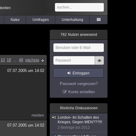
keiten
Natur
Umfragen
Unterhaltung
7
8
2
Nutzer anwesend
10
18
...
48
nächste
07.07.2005 um 14:02
Einloggen
Passwort vergessen?
Konto erstellen
Ähnliche Diskussionen
melden
London- Im Schatten des
Krieges. Gegen WEN???!!!
07.07.2005 um 14:02
2 Beiträge bis 2012