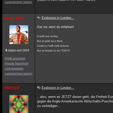
Lesezeichen setzen
Explosion in London...
König_Rasta
Gar nix wirst du erfahren!
U haffi see wi flop,
But wi solid as a Rock,
Could no haffi hold wi back,
dabei seit 2004
But wi headin to the TOP!!!!
Profil anzeigen
Private Nachricht
Link kopieren
Lesezeichen setzen
Explosion in London...
MIKESCH
...also, wenn es JETZT darum geht, die Freiheit Eu
gegen die Anglo-Amerikanische Wirtschafts-Puschi
zu verteidigen...