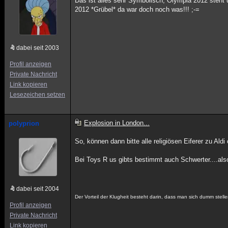
Das ist alles sehr Symbolisch, Olympia 2012 steht 
2012 *Grübel* da war doch noch was!!! ;-=
dabei seit 2003
Profil anzeigen
Private Nachricht
Link kopieren
Lesezeichen setzen
Explosion in London...
polyprion
So, können dann bitte alle religiösen Eiferer zu Ald
Bei Toys R us gibts bestimmt auch Schwerter....also
dabei seit 2004
Der Vorteil der Klugheit besteht darin, dass man sich dumm stelle
Profil anzeigen
Private Nachricht
Link kopieren