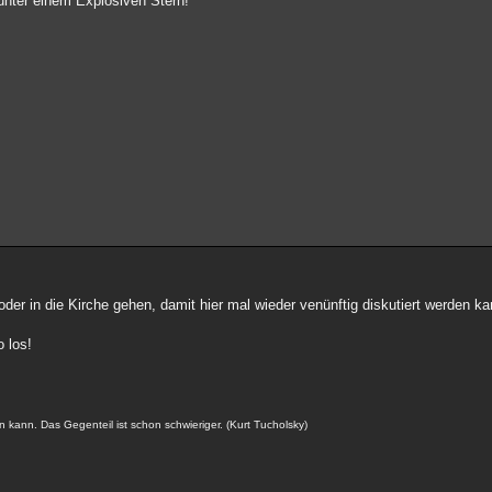
unter einem Explosiven Stern!
i oder in die Kirche gehen, damit hier mal wieder venünftig diskutiert werden k
 los!
n kann. Das Gegenteil ist schon schwieriger. (Kurt Tucholsky)