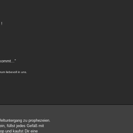
-
 !
kommt..."
um liebevoll in uns.
Weltuntergang zu prophezeien.
in, füllst jedes Gefäß mit
op und kaufst Dir eine