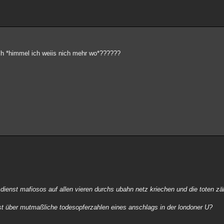
ich *himmel ich weiis nich mehr wo*??????
imdienst mafiosos auf allen vieren durchs ubahn netz kriechen und die toten zä
enst über mutmaßliche todesopferzahlen eines anschlags in der londoner U?