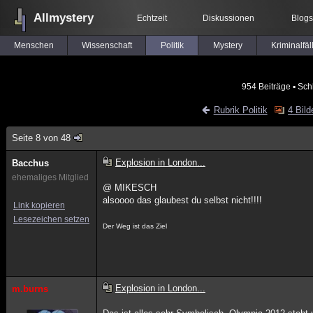
Allmystery
Echtzeit
Diskussionen
Blogs
Menschen
Wissenschaft
Politik
Mystery
Kriminalfäl
954 Beiträge
▪ Sch
Rubrik Politik
4 Bild
Seite 8 von 48
Explosion in London...
Bacchus
ehemaliges Mitglied
@ MIKESCH
alsoooo das glaubest du selbst nicht!!!!
Link kopieren
Lesezeichen setzen
Der Weg ist das Ziel
Explosion in London...
m.burns