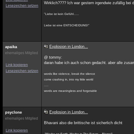
Wirklich???? Ich war gestern irgendwie zufällig bei
Lesezeichen setzen
"Liebe ist kein Gefühl......
Liebe ist eine ENTSCHEIDUNG!"
Explosion in London...
apaika
ehemaliges Mitglied
@ tommy:
daran habe ich auch schon gedacht. aber alle zus
Link kopieren
Lesezeichen setzen
words like violence, break the silence
come crashing in, into my little world
.....
words are meaningless and forgetable
Explosion in London...
psyclone
ehemaliges Mitglied
Bhavani also die brittische ist sicherlich dicht
Link kopieren
-[Maybe on Earth. Maybe in The Future... Blame!]-