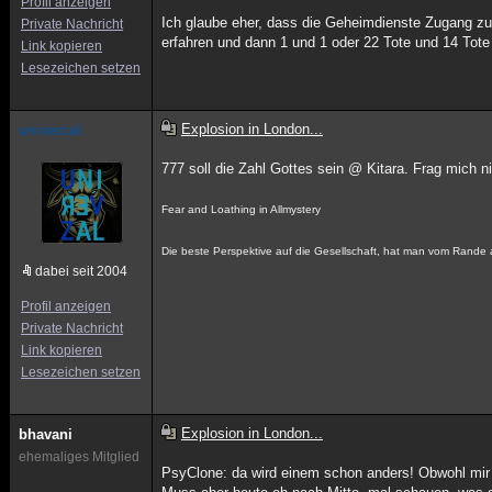
Profil anzeigen
Ich glaube eher, dass die Geheimdienste Zugang zu
Private Nachricht
erfahren und dann 1 und 1 oder 22 Tote und 14 T
Link kopieren
Lesezeichen setzen
Explosion in London...
univerzal
777 soll die Zahl Gottes sein @ Kitara. Frag mich n
Fear and Loathing in Allmystery
Die beste Perspektive auf die Gesellschaft, hat man vom Rande a
dabei seit 2004
Profil anzeigen
Private Nachricht
Link kopieren
Lesezeichen setzen
Explosion in London...
bhavani
ehemaliges Mitglied
PsyClone: da wird einem schon anders! Obwohl mir hi