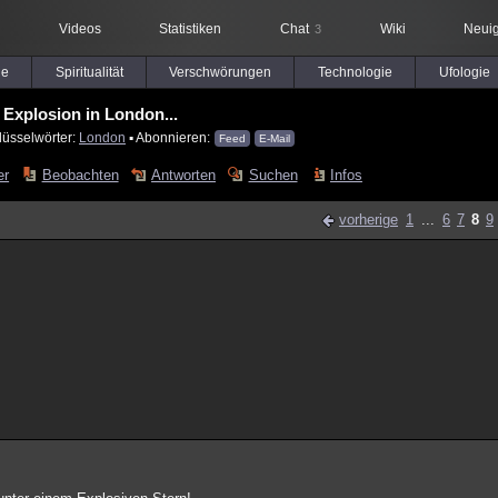
Videos
Statistiken
Chat
Wiki
Neuig
3
le
Spiritualität
Verschwörungen
Technologie
Ufologie
Explosion in London...
lüsselwörter:
London
▪ Abonnieren:
Feed
E-Mail
er
Beobachten
Antworten
Suchen
Infos
vorherige
1
...
6
7
8
9